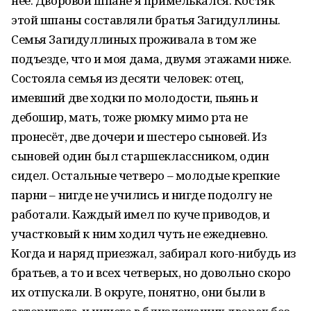
неё. Дворовой шпане я примелькался. Костяк
этой шпаны составляли братья Загидуллины.
Семья Загидуллиных проживала в том же
подъезде, что и моя дама, двумя этажами ниже.
Состояла семья из десяти человек: отец,
имевший две ходки по молодости, пьянь и
дебошир, мать, тоже рюмку мимо рта не
пронесёт, две дочери и шестеро сыновей. Из
сыновей один был старшеклассником, один
сидел. Остальные четверо – молодые крепкие
парни – нигде не учились и нигде подолгу не
работали. Каждый имел по куче приводов, и
участковый к ним ходил чуть не ежедневно.
Когда и наряд приезжал, забирал кого-нибудь из
братьев, а то и всех четверых, но довольно скоро
их отпускали. В округе, понятно, они были в