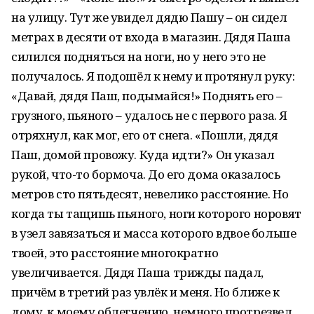
на улицу. Тут же увидел дядю Пашу – он сидел
метрах в десяти от входа в магазин. Дядя Паша
силился подняться на ноги, но у него это не
получалось. Я подошёл к нему и протянул руку:
«Давай, дядя Паш, подымайся!» Поднять его –
грузного, пьяного – удалось не с первого раза. Я
отряхнул, как мог, его от снега. «Пошли, дядя
Паш, домой провожу. Куда идти?» Он указал
рукой, что-то бормоча. До его дома оказалось
метров сто пятьдесят, невелико расстояние. Но
когда ты тащишь пьяного, ноги которого норовят
в узел завязаться и масса которого вдвое больше
твоей, это расстояние многократно
увеличивается. Дядя Паша трижды падал,
причём в третий раз увлёк и меня. Но ближе к
дому, к моему облегчению, немного протрезвел,