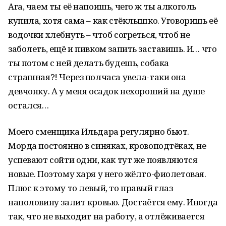
Ага, чаем ты её напоишь, чего ж ты алкоголь
купила, хотя сама – как стёклышко. Уговоришь её
водочки хлебнуть – чтоб согреться, чтоб не
заболеть, ещё и пивком запить заставишь. И… что
ты потом с ней делать будешь, собака
страшная?! Через полчаса увела-таки она
девчонку. А у меня осадок нехороший на душе
остался…
Моего сменщика Ильдара регулярно бьют.
Морда постоянно в синяках, кровоподтёках, не
успевают сойти одни, как тут же появляются
новые. Поэтому харя у него жёлто-фиолетовая.
Плюс к этому то левый, то правый глаз
наполовину залит кровью. Достаётся ему. Иногда
так, что не выходит на работу, а отлёживается