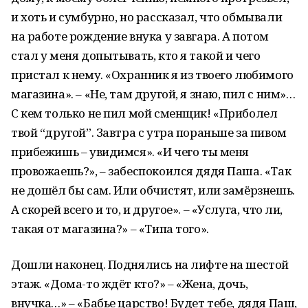
и хоть и сумбурно, но рассказал, что обмывали
на работе рождение внука у завгара. А потом
стал у меня допытывать, кто я такой и чего
пристал к нему. «Охранник я из твоего любимого
магазина». – «Не, там другой, я знаю, пил с ним»…
С кем только не пил мой сменщик! «Приболел
твой “другой”. Завтра с утра пораньше за пивом
прибежишь – увидимся». «И чего ты меня
провожаешь?», – забеспокоился дядя Паша. «Так
не дошёл бы сам. Или обчистят, или замёрзнешь.
А скорей всего и то, и другое». – «Услуга, что ли,
такая от магазина?» – «Типа того».
Дошли наконец. Поднялись на лифте на шестой
этаж. «Дома-то ждёт кто?» – «Жена, дочь,
внучка…» – «Бабье царство! Будет тебе, дядя Паш,