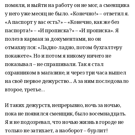
помяли, и выйти на работу он не мог, а сменщика
у него уже месяц не было. «Конечно!» – ответил я.
«А паспорт у вас есть?» – «Конечно, как же без
паспорта!» – «И прописка?» – «И прописка». Я
полез в карман за документами, но он
отмахнулся: «Ладно-ладно, потом бухгалтеру
покажете». Но и потом я никому ничего не
показывал – не спрашивали. Так я стал
охранником в магазине, и через три часа вышел
на своё первое дежурство... А за ним последовало
второе, третье…
И таких дежурств, непрерывно, ночь за ночью,
пока не появился сменщик, было восемнадцать.
Я и не подозревал, что ночью жизнь в городе не
только не затихает, а наоборот – бурлит!