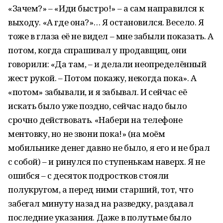
«Зачем?» – «Иди быстро!» – а сам направился к
выходу. «А где она?»… Я остановился. Весело. Я
тоже в глаза её не видел – мне забыли показать. А
потом, когда спрашивал у продавщиц, они
говорили: «Да там, – и делали неопределённый
жест рукой. – Потом покажу, некогда пока». А
«потом» забывали, и я забывал. И сейчас её
искать было уже поздно, сейчас надо было
срочно действовать. «Набери на телефоне
ментовку, но не звони пока!» (на моём
мобильнике денег давно не было, я его и не брал
с собой) – и ринулся по ступенькам наверх. Я не
ошибся – с десяток подростков стояли
полукругом, а перед ними старший, тот, что
забегал минуту назад на разведку, раздавал
последние указания. Даже в полутьме было