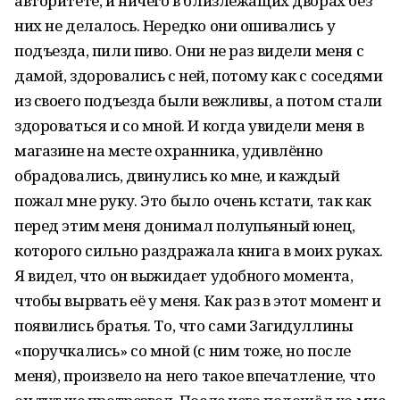
авторитете, и ничего в близлежащих дворах без
них не делалось. Нередко они ошивались у
подъезда, пили пиво. Они не раз видели меня с
дамой, здоровались с ней, потому как с соседями
из своего подъезда были вежливы, а потом стали
здороваться и со мной. И когда увидели меня в
магазине на месте охранника, удивлённо
обрадовались, двинулись ко мне, и каждый
пожал мне руку. Это было очень кстати, так как
перед этим меня донимал полупьяный юнец,
которого сильно раздражала книга в моих руках.
Я видел, что он выжидает удобного момента,
чтобы вырвать её у меня. Как раз в этот момент и
появились братья. То, что сами Загидуллины
«поручкались» со мной (с ним тоже, но после
меня), произвело на него такое впечатление, что