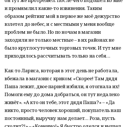
он тут же протрезвел. После чего подошёл ко мне
и промямлил какие-то извинения. Таким
образом рейтинг мой в первое же моё дежурство
взлетел до небес, и с местными у меня вообще
проблем не было. Но по ночам в магазин
заходили не только местные – в их районах не
было круглосуточных торговых точек. И тут мне
приходилось рассчитывать только на себя…
Как-то Лариса, которая в этот день не работала,
вбежала в магазин с криком: «Скорее! Там дядя
Паша лежит, двое парней избили, я отогнала их!
Помоги ему до дома добраться, он тут недалеко
живёт». «А кто он тебе, этот дядя Паша?» – «Да
никто, просто человек хороший, покупатель наш
постоянный, выручку нам делает… Роза, пусть
сходит?!» – «Конечно!» Я быстро оделся и вышел