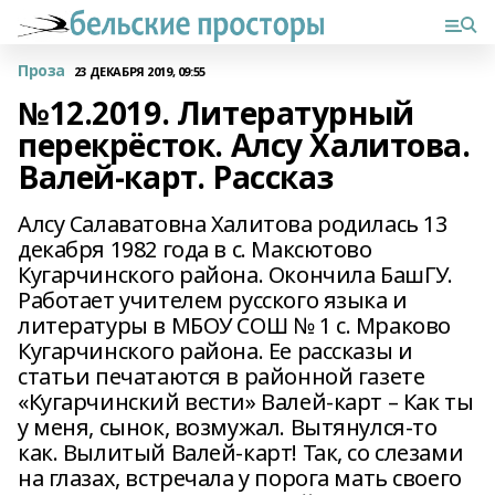
Проза
23 ДЕКАБРЯ 2019, 09:55
№12.2019. Литературный
перекрёсток. Алсу Халитова.
Валей-карт. Рассказ
Алсу Салаватовна Халитова родилась 13
декабря 1982 года в с. Максютово
Кугарчинского района. Окончила БашГУ.
Работает учителем русского языка и
литературы в МБОУ СОШ № 1 с. Мраково
Кугарчинского района. Ее рассказы и
статьи печатаются в районной газете
«Кугарчинский вести» Валей-карт – Как ты
у меня, сынок, возмужал. Вытянулся-то
как. Вылитый Валей-карт! Так, со слезами
на глазах, встречала у порога мать своего