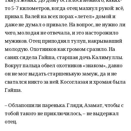
то 5-7 километров, когда отец махнул рукой: всё,
привал. Валей на всех порах «летел» домой и
даже не думал о привале. На вопрос, не нужно ли
чего, молодая не отвечала, и это насторожило
мужиков. Отец приподнял тулуп, накрывавший
молодую. Охотников как громом сразило. На
санях сидела Гайша, старшая дочь Калимуллы.
Вокруг пальца обвел охотников «знаком», давно
он не мог выдать старшенькую замуж, да и не
сватался никто за ней. Косоглазая и хромая была
Гайша.
– Облапошили паренька. Гляди, Азамат, чтобы с
тобой такого не приключилось, – не выдержал
отец.