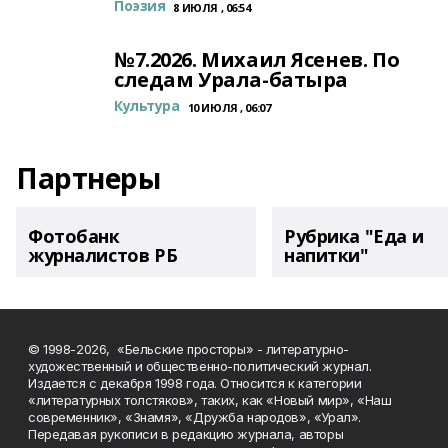
Поэзия
8 ИЮЛЯ , 06:54
№7.2026. Михаил Ясенев. По
следам Урала-батыра
Культура
10 ИЮЛЯ , 06:07
Партнеры
Фотобанк
Рубрика "Еда и
журналистов РБ
напитки"
© 1998-2026, «Бельские просторы» - литературно-
художественный и общественно-политический журнал.
Издается с декабря 1998 года. Относится к категории
«литературных толстяков», таких, как «Новый мир», «Наш
современник», «Знамя», «Дружба народов», «Урал».
Передавая рукописи в редакцию журнала, авторы