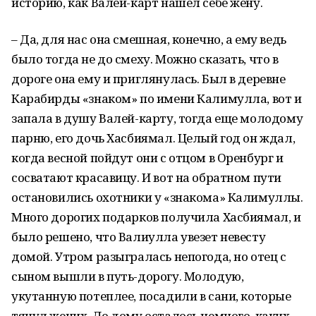
историю, как Валей-карт нашел себе жену.
– Да, для нас она смешная, конечно, а ему ведь
было тогда не до смеху. Можно сказать, что в
дороге она ему и приглянулась. Был в деревне
Карабирды «знаком» по имени Калимулла, вот и
запала в душу Валей-карту, тогда еще молодому
парню, его дочь Хасбиямал. Целый год он ждал,
когда весной пойдут они с отцом в Оренбург и
сосватают красавицу. И вот на обратном пути
остановились охотники у «знакома» Калимуллы.
Много дорогих подарков получила Хасбиямал, и
было решено, что Валиулла увезет невесту
домой. Утром разыгралась непогода, но отец с
сыном вышли в путь-дорогу. Молодую,
укутанную потеплее, посадили в сани, которые
тянул жених. До дому осталось немного, каких-