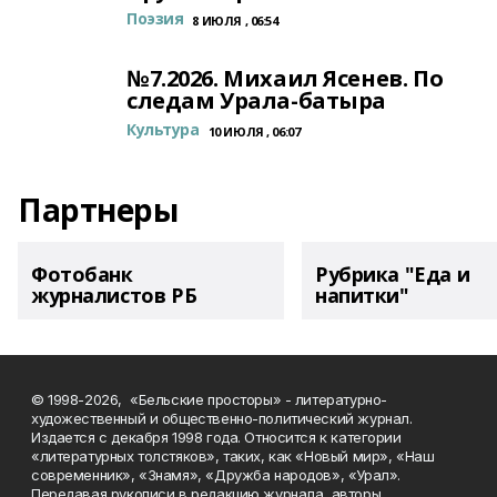
Поэзия
8 ИЮЛЯ , 06:54
№7.2026. Михаил Ясенев. По
следам Урала-батыра
Культура
10 ИЮЛЯ , 06:07
Партнеры
Фотобанк
Рубрика "Еда и
журналистов РБ
напитки"
© 1998-2026, «Бельские просторы» - литературно-
художественный и общественно-политический журнал.
Издается с декабря 1998 года. Относится к категории
«литературных толстяков», таких, как «Новый мир», «Наш
современник», «Знамя», «Дружба народов», «Урал».
Передавая рукописи в редакцию журнала, авторы