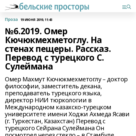
Проза
19 ИЮНЯ 2019, 11:43
№6.2019. Омер
Кючюкмехметоглу. На
стенах пещеры. Рассказ.
Перевод с турецкого С.
Сулеймана
Омер Махмут Кючюкмехметоглу – доктор
философии, заместитель декана,
преподаватель турецкого языка,
директор НИИ тюркологии в
Международном казахско-турецком
университете имени Ходжи Ахмеда Ясави
(г. Туркестан, Казахстан) Перевод с
турецкого Сейрана Сулеймана Он
посмотрел через стекло – в Стамбуле