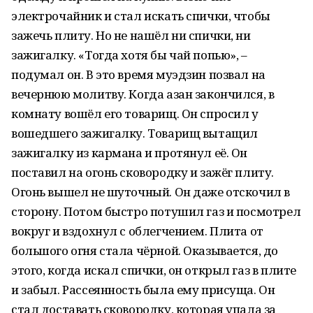
электрочайник и стал искать спички, чтобы
зажечь плиту. Но не нашёл ни спички, ни
зажигалку. «Тогда хотя бы чай попью», –
подумал он. В это время муэдзин позвал на
вечернюю молитву. Когда азан закончился, в
комнату вошёл его товарищ. Он спросил у
вошедшего зажигалку. Товарищ вытащил
зажигалку из кармана и протянул её. Он
поставил на огонь сковородку и зажёг плиту.
Огонь вышел не шуточный. Он даже отскочил в
сторону. Потом быстро потушил газ и посмотрел
вокруг и вздохнул с облегчением. Плита от
большого огня стала чёрной. Оказывается, до
этого, когда искал спички, он открыл газ в плите
и забыл. Рассеянность была ему присуща. Он
стал доставать сковородку, которая упала за