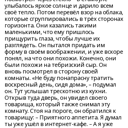
улыбалось яркое солнце и дарило всем
своё тепло. Потом перевёл взор на облака,
которые сгруппировались в трёх сторонах
горизонта. Они казались такими
маленькими, что ему пришлось
прищурить глаза, чтобы лучше их
разглядеть. Он пытался придать им
форму в своём воображении, и уже вскоре
понял, на что они похожи. Конечно, они
были похожи на тебризский сыр. Он
вновь посмотрел в сторону своей
комнаты. «Не буду понапрасну тратить
воскресный день, сидя дома», – подумал
он. Тут услышал трескотню из кухни.
Открыв туда дверь, он увидел своего
товарища, который также снимал эту
комнату. Стоя на пороге, он обратился к
товарищу: – Приятного аппетита. Я думал
ты уже ушёл в интернет-кафе. – А я уже