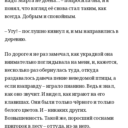
надо. Марта не доена… – попросила она, и я
понял, что взгляд её снова стал таким, как
всегда. Добрым и спокойным.
– Угу! – послушно кивнул я, и мы направились в
деревню.
По дороге я не раз замечал, как украдкой она
внимательно поглядывала на меня, и, кажется,
несколько раз обернулась туда, откуда
раздавалось давеча пение неведомой птицы, а
если взаправду – играло пианино. Ведь я знал,
как оно звучит. И видел, как играют на его
клавишах. Они были только чёрного и только
белого цветов. И – никаких других.
Возвышенность. Такой же, поросший соснами
пригорок в лесу – оттуда, из-за него,