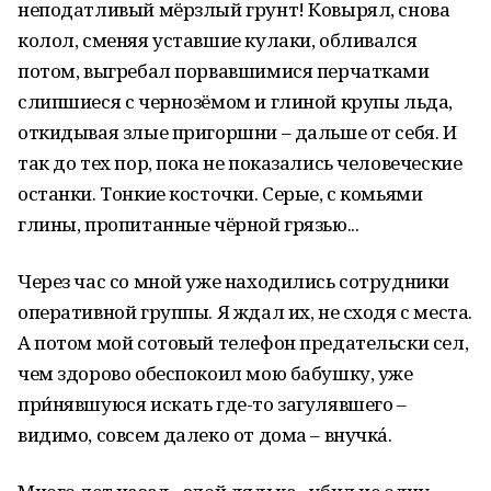
неподатливый мёрзлый грунт! Ковырял, снова
колол, сменяя уставшие кулаки, обливался
потом, выгребал порвавшимися перчатками
слипшиеся с чернозёмом и глиной крупы льда,
откидывая злые пригоршни – дальше от себя. И
так до тех пор, пока не показались человеческие
останки. Тонкие косточки. Серые, с комьями
глины, пропитанные чёрной грязью...
Через час со мной уже находились сотрудники
оперативной группы. Я ждал их, не сходя с места.
А потом мой сотовый телефон предательски сел,
чем здорово обеспокоил мою бабушку, уже
при́нявшуюся искать где-то загулявшего –
видимо, совсем далеко от дома – внучка́.