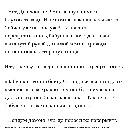
– Нет, Де́нечка, нет! Не слышу я ничего.
Глуховата ведь! И не помню, как она называется.
Сейчас улетит она уже! – И, наспех
перекрестившись, бабушка в пояс, доставая
вытянутой рукой до самой земли, трижды
поклонилась в сторону солнца.
И тут же звуки – игры на пианино – прекратились.
«Бабушка – волшебница!» – подивился я тогда её
умению: «Но всё равно – лучше б эта музыка и
дальше играла. Странная птица… Так петь… И
бабушка – тоже странная сегодня…»
– Пойдём домой! Кур, да поросёнка покормить