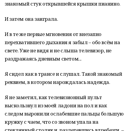
знакомый стук открывшейся крышки пианино.
И затем она заиграла.
И в те же первые мгновения от внезапно
перехватившего дыхания я забыл – обо всём на
свете. Уже не видя и не слыша телевизор, не
раздражаясь дневным светом...
Я сидел как в трансе и слушал. Такой знакомый
реквием, в котором нарождалась надежда.
Я не заметил, как телевизионный пульт
выскользнул из моей ладони на пол и как
следом выронили ослабевшие пальцы большую
кружку с чаем, что со звоном упала на
стеклянный столик и, разлетевшись вдребезги, –