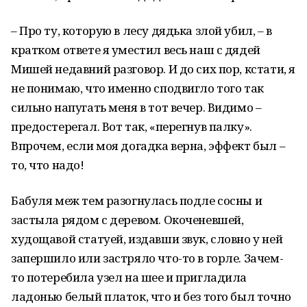
– Про ту, которую в лесу дядька злой убил, – в
кратком ответе я уместил весь наш с дядей
Мишей недавний разговор. И до сих пор, кстати, я
не понимаю, что именно сподвигло того так
сильно напугать меня в тот вечер. Видимо –
предостерегал. Вот так, «перегнув палку».
Впрочем, если моя догадка верна, эффект был –
то, что надо!
Бабуля меж тем разогнулась подле сосны и
застыла рядом с деревом. Окоченевшей,
худощавой статуей, издавши звук, словно у ней
запершило или застряло что-то в горле. Зачем-
то потеребила узел на шее и пригладила
ладонью белый платок, что и без того был точно