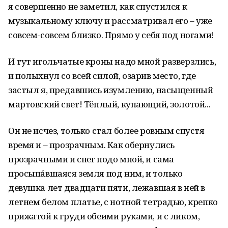
я совершенно не заметил, как спустился к
музыкальному ключу и рассматривал его – уже
совсем-совсем близко. Прямо у себя под ногами!
И тут игольчатые кроны надо мной разверзлись,
и полыхнул со всей силой, озарив место, где
застыл я, предавшись изумлению, насыщенный
мартовский свет! Тёплый, купающий, золотой...
Он не исчез, только стал более ровным спустя
время и – прозрачным. Как обернулись
прозрачными и снег подо мной, и сама
просыпа́вшаяся земля под ним, и только
девушка лет двадцати пяти, лежавшая в ней в
летнем белом платье, с нотной тетрадью, крепко
прижатой к груди обеими руками, и с ликом,