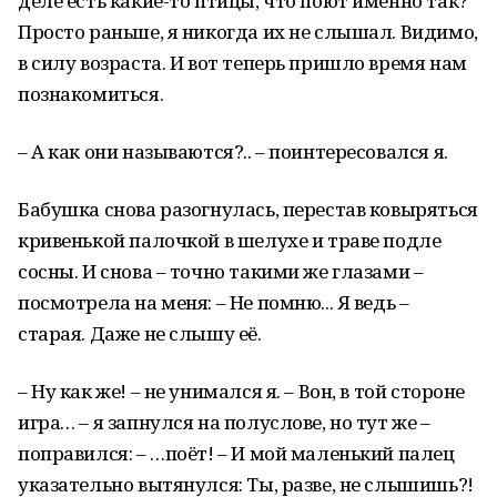
деле есть какие-то птицы, что поют именно так?
Просто раньше, я никогда их не слышал. Видимо,
в силу возраста. И вот теперь пришло время нам
познакомиться.
– А как они называются?.. – поинтересовался я.
Бабушка снова разогнулась, перестав ковыряться
кривенькой палочкой в шелухе и траве подле
сосны. И снова – точно такими же глазами –
посмотрела на меня: – Не помню... Я ведь –
старая. Даже не слышу её.
– Ну как же! – не унимался я. – Вон, в той стороне
игра… – я запнулся на полуслове, но тут же –
поправился: – …поёт! – И мой маленький палец
указательно вытянулся: Ты, разве, не слышишь?!