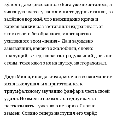
ку́пола даже рисованного Бога уже не осталось, и
зияющую пустоту заполняли то дурные галки, то
залётное вороньё, что неожиданно крича и
каркая всякий раз заставляли вздрагивать от
этого своего безобразного, многократно
усиленного эхом «пения». Да и заунывно
завывавший, какой-то жалобный, словно
плачущий, ветер, насквозь продувавший древние
стены, тоже как-то не на шутку, настораживал.
Дядя Миша, иногда кивая, молча и со вниманием
меня выслушал, и я приготовился к
триумфальному звучанию фанфар в честь своей
удали. Но вместо похвалы он вдруг начал
рассказывать – уже свою историю. Словно –
взамен! Словно теперь наступил его черёд