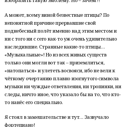
изобразить такую эмблему. Но – зачем?!
А может, всему виной безвестные птицы? По
непонятной причине прервавшие свой
поднебесный полёт именно над этим местом и
ни с того ни с сего как-то уж очень удивительно
наследившие. Странные какие-то птицы…
«Музыкальные»! Но из всех живых существ
только они могли вот так – приземлиться,
«натопаться» и улететь восвояси, ибо не вели к
чёткому очертанию плавно изогнутого символа
музыки ни чуждые ответвления, ни тропинки, ни
следы, ничто иное, что указало бы на то, что кто-
то нанёс его специально.
Я стоял в замешательстве и тут… Зазвучало
фортепиано!