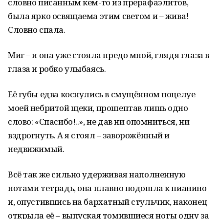
словно писанным кем-то из прерафаэлитов,
была ярко освящаема этим светом и – жива!
Словно спала.
Миг – и она уже стояла предо мной, глядя глаза в
глаза и робко улыбаясь.
Её губы едва коснулись в смущённом поцелуе
моей небритой щеки, прошептав лишь одно
слово: «Спасибо!..», не дав ни опомниться, ни
вздрогнуть. А я стоял – заворожённый и
недвижимый.
Всё так же сильно удерживая наполненную
нотами тетрадь, она плавно подошла к пианино
и, опустившись на бархатный стульчик, наконец
открыла её – выпуская томившиеся ноты одну за