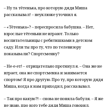
– Ну та тётенька, про которую дядя Миша
рассказывал! – неуклюже уточнил я.
– «Тётенька»? – переспросила бабушка. – Нет,
взрослые тётеньки не играют. Только
воспитательницы с ребятишками в детском
саду. Или ты про ту, что по телевизору
показывали? Спортсменку?
– Не-е-ет! – отрицательно протянул я. – Она же не
играет, она же спортсменка и занимается
спортом! Я про другую. Про ту, про которую дядя
Миша, когда к нам приходил, рассказывал.
– Так про какую?! – снова не поняла бабуля. – Я же
не знаю, про кого тебе дядя Миша говорил.