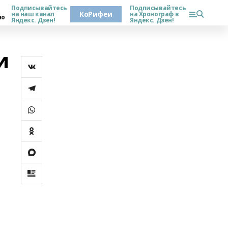
Подписывайтесь
Подписывайтесь
КоРифеи
на наш канал
на Хронограф в
но
Яндекс. Дзен!
Яндекс. Дзен!
и