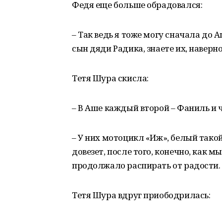
Федя еще больше обрадовался:
– Так ведь я тоже могу сначала до 
сын дяди Радика, знаете их, наверно
Тетя Шура скисла:
– В Аше каждый второй – Фаниль и ч
– У них мотоцикл «Иж», белый такой
довезет, после того, конечно, как 
продолжало распирать от радости.
Тетя Шура вдруг приободрилась: