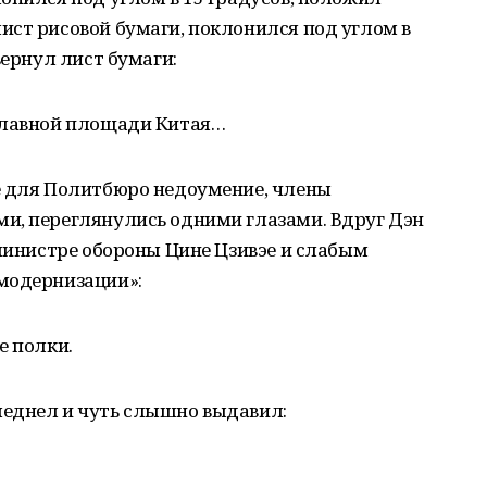
ист рисовой бумаги, поклонился под углом в
вернул лист бумаги:
главной площади Китая…
е для Политбюро недоумение, члены
и, переглянулись одними глазами. Вдруг Дэн
 министре обороны Цине Цзивэе и слабым
модернизации»:
е полки.
еднел и чуть слышно выдавил: