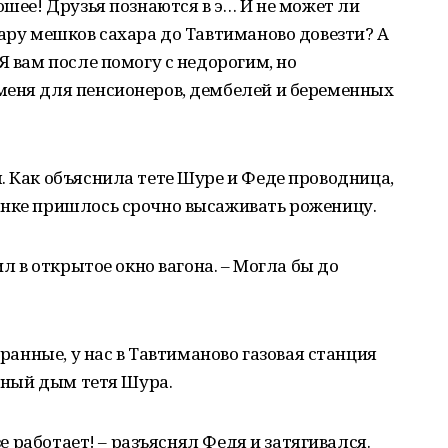
ошее! Друзья познаются в э… И не может ли
пару мешков сахара до Тавтиманово довезти? А
Я вам после помогу с недорогим, но
меня для пенсионеров, дембелей и беременных
. Как объяснила тете Шуре и Феде проводница,
анке пришлось срочно высаживать роженицу.
ил в открытое окно вагона. – Могла бы до
транные, у нас в Тавтиманово газовая станция
ачный дым тетя Шура.
азе работает! – разъяснял Федя и затягивался.