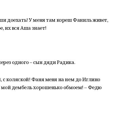
Аши доехать! У меня там кореш Фаниль живет,
е, их вся Аша знает!
ерез одного – сын дяди Радика.
, с коляской! Фаня меня на нем до Иглино
мы мой дембель хорошенько обмоем! – Федю