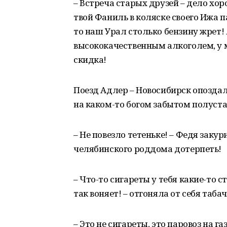
– Встреча старых друзей – дело хор
твой Фаниль в коляске своего Ижа 
то наш Урал столько бензину жрет! 
высококачественным алкоголем, у 
скидка!
Поезд Адлер – Новосибирск опоздал
на каком-то богом забытом полуст
– Не повезло тетеньке! – Федя закур
челябинского роддома дотерпеть!
– Что-то сигареты у тебя какие-то с
так воняет! – отгоняла от себя таб
– Это не сигареты, это паровоз на г