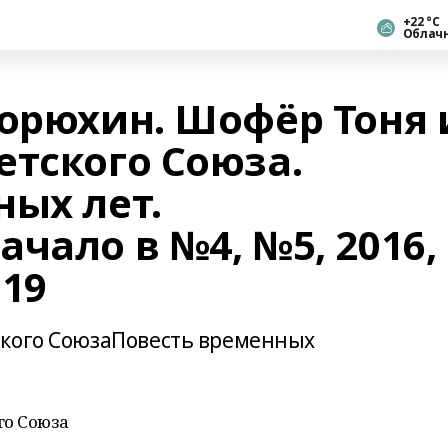
+22 °С
Облач
Горюхин. Шофёр Тоня 
етского Союза.
ных лет.
чало в №4, №5, 2016,
019
ского СоюзаПовесть временных
го Союза