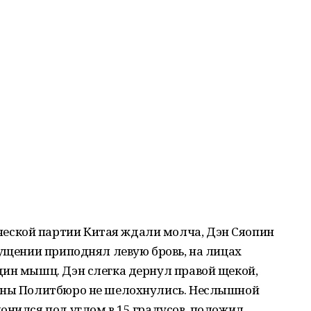
ской партии Китая ждали молча, Дэн Сяопин
мущении приподнял левую бровь, на лицах
дин мышц. Дэн слегка дернул правой щекой,
лены Политбюро не шелохнулись. Неслышной
онился под углом в 15 градусов, положил