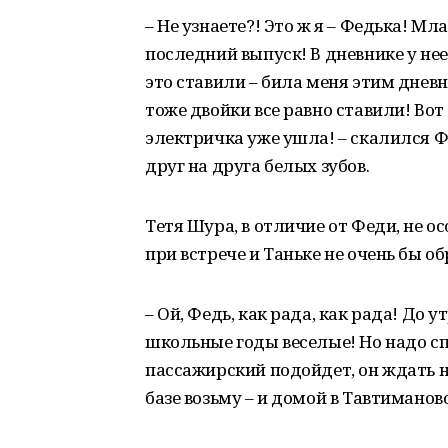
– Не узнаете?! Это ж я – Федька! М
последний выпуск! В дневнике у нее
это ставили – била меня этим дневни
тоже двойки все равно ставили! Вот
электричка уже ушла! – скалился Ф
друг на друга белых зубов.
Тетя Шура, в отличие от Феди, не 
при встрече и Таньке не очень бы 
– Ой, Федь, как рада, как рада! До 
школьные годы веселые! Но надо с
пассажирский подойдет, он ждать не
базе возьму – и домой в Тавтиманово