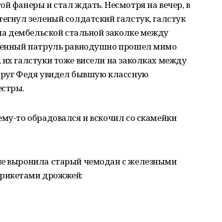
ой фанеры и стал ждать. Несмотря на вечер, в
тегнул зеленый солдатский галстук, галстук
с на дембельской стальной заколке между
Военный патруль равнодушно прошел мимо
 их галстуки тоже висели на заколках между
Вдруг Федя увидел бывшую классную
естры.
ему-то обрадовался и вскочил со скамейки
не выронила старый чемодан с железными
брикетами дрожжей: