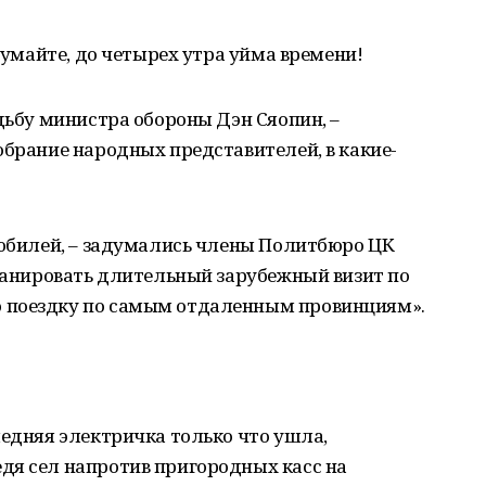
 думайте, до четырех утра уйма времени!
удьбу министра обороны Дэн Сяопин, –
обрание народных представителей, в какие-
 юбилей, – задумались члены Политбюро ЦК
планировать длительный зарубежный визит по
 поездку по самым отдаленным провинциям».
ледняя электричка только что ушла,
дя сел напротив пригородных касс на