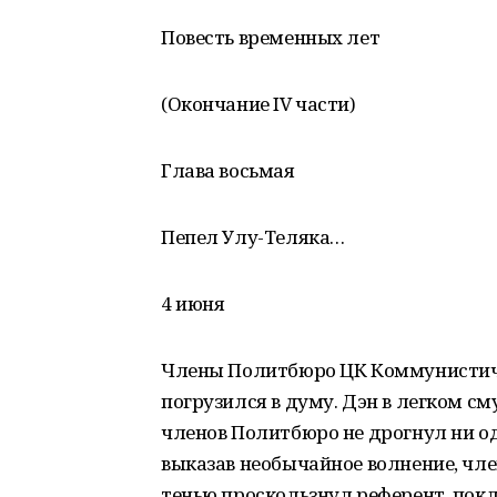
Повесть временных лет
(Окончание IV части)
Глава восьмая
Пепел Улу-Теляка…
4 июня
Члены Политбюро ЦК Коммунистиче
погрузился в думу. Дэн в легком с
членов Политбюро не дрогнул ни о
выказав необычайное волнение, ч
тенью проскользнул референт, покл