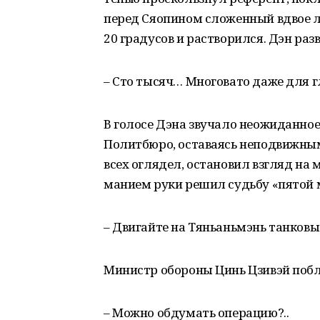
перед Сяопином сложенный вдвое л
20 градусов и растворился. Дэн раз
– Сто тысяч… Многовато даже для 
В голосе Дэна звучало неожиданно
Политбюро, оставаясь неподвижным
всех оглядел, остановил взгляд на
манием руки решил судьбу «пятой 
– Двигайте на Тяньаньмэнь танковы
Министр обороны Цинь Цзивэй побл
– Можно обдумать операцию?..