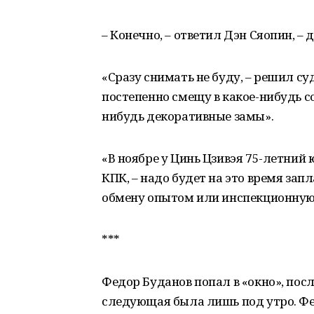
– Конечно, – ответил Дэн Сяопин, –
«Сразу снимать не буду, – решил с
постепенно смещу в какое-нибудь с
нибудь декоративные замы».
«В ноябре у Цинь Цзивэя 75-летний
КПК, – надо будет на это время за
обмену опытом или инспекционную
***
Федор Буданов попал в «окно», пос
следующая была лишь под утро. Фе