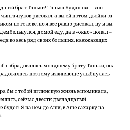
ладший брат Таньки! Танька Буданова – ваш
 чингачгуков рисовал, а вы ей потом двойки за
ком по голове, но я все равно рисовал, ну и вы
 дембельнулся, домой еду, да в «окно» попал –
едя во весь ряд своих больших, наезжающих
особо обрадовалась младшему брату Таньки, она
обрадовалась, поэтому извиняюще улыбнулась:
утра бы с тобой иглинскую жизнь вспоминала,
пешить, сейчас двести двенадцатый
 будет! Я на нем до Аши, в Аше сахарку на
.