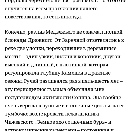
пор, пока через него не построят мост. Но этого не
случится на всем протяжении нашего
повествования, то есть никогда.
Конечно, разлив Медвежьего не означал полной
блокады Дражного. От Заречной ответвлялись к
реке две улочки, переходившие в деревянные
мосты – один узкий, низкий и короткий, другой –
высокий и длинный, с плотинкой, которая
регулировала глубину Каменки в дражные
сезоны. Ручей разливался раз в пять-шесть лет –
эту периодичность мама объясняла мне
полупериодом активности Солнца. Она вообще
очень верила в лунные и солнечные циклы, на ее
тумбочке возле кровати лежали книга
Чижевского «Земное эхо солнечных бурь» и
астрономические календари – постоянная и