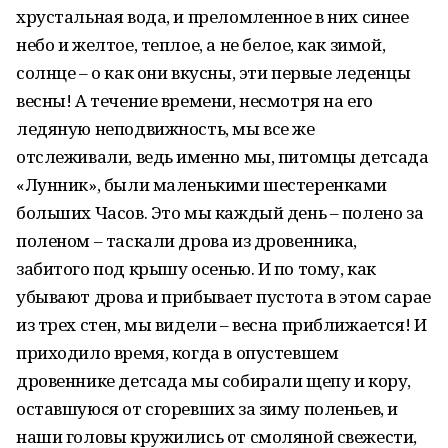
хрустальная вода, и преломленное в них синее
небо и желтое, теплое, а не белое, как зимой,
солнце – о как они вкусны, эти первые леденцы
весны! А течение времени, несмотря на его
ледяную неподвижность, мы все же
отслеживали, ведь именно мы, питомцы детсада
«Лунник», были маленькими шестеренками
больших Часов. Это мы каждый день – полено за
поленом – таскали дрова из дровенника,
забитого под крышу осенью. И по тому, как
убывают дрова и прибывает пустота в этом сарае
из трех стен, мы видели – весна приближается! И
приходило время, когда в опустевшем
дровеннике детсада мы собирали щепу и кору,
оставшуюся от сгоревших за зиму поленьев, и
наши головы кружились от смоляной свежести,