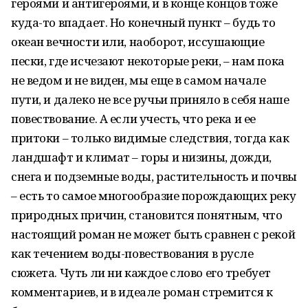
героями и антигероями, и в конце концов тоже
куда-то впадает. Но конечный пункт – будь то
океан вечности или, наоборот, иссушающие
пески, где исчезают некоторые реки, – нам пока
не ведом и не виден, мы еще в самом начале
пути, и далеко не все ручьи приняло в себя наше
повествование. А если учесть, что река и ее
притоки – только видимые следствия, тогда как
ландшафт и климат – горы и низины, дожди,
снега и подземные воды, растительность и почвы
– есть то самое многообразие порождающих реку
природных причин, становится понятным, что
настоящий роман не может быть сравнен с рекой
как течением воды-повествования в русле
сюжета. Чуть ли ни каждое слово его требует
комментариев, и в идеале роман стремится к