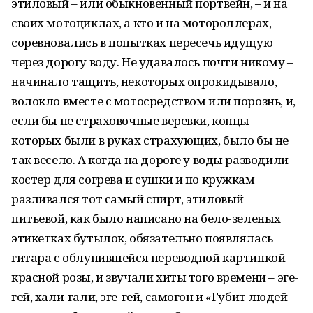
этиловый – или обыкновенный портвейн, – и на
своих мотоциклах, а кто и на мотороллерах,
соревновались в попытках пересечь идущую
через дорогу воду. Не удавалось почти никому –
начинало тащить, некоторых опрокидывало,
волокло вместе с мотосредством или порознь, и,
если бы не страховочные веревки, концы
которых были в руках страхующих, было бы не
так весело. А когда на дороге у воды разводили
костер для согрева и сушки и по кружкам
разливался тот самый спирт, этиловый
питьевой, как было написано на бело-зеленых
этикетках бутылок, обязательно появлялась
гитара с облупившейся переводной картинкой
красной розы, и звучали хиты того времени – эге-
гей, хали-гали, эге-гей, самогон и «Губит людей