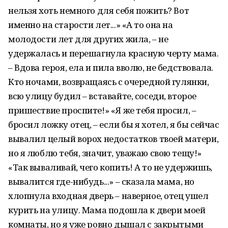
нельзя хоть немного для себя пожить? Вот
именно на старости лет...» «А то она на
молодости лет для других жила, – не
удержалась и перешагнула красную черту мама.
– Вдова героя, ела и пила вволю, не бедствовала.
Кто ночами, возвращаясь с очередной гулянки,
всю улицу будил – вставайте, соседи, второе
пришествие проспите!» «Я же тебя просил, –
бросил ложку отец, – если бы я хотел, я бы сейчас
вывалил целый ворох недостатков твоей матери,
но я люблю тебя, значит, уважаю свою тещу!»
«Так вываливай, чего копить! А то не удержишь,
вывалится где-нибудь...» – сказала мама, но
хлопнула входная дверь – наверное, отец ушел
курить на улицу. Мама подошла к двери моей
комнаты, но я уже ровно дышал с закрытыми