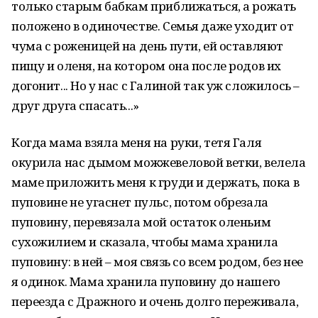
только старым бабкам приближаться, а рожать
положено в одиночестве. Семья даже уходит от
чума с роженицей на день пути, ей оставляют
пищу и оленя, на котором она после родов их
догонит... Но у нас с Галиной так уж сложилось –
друг друга спасать...»
Когда мама взяла меня на руки, тетя Галя
окурила нас дымом можжевеловой ветки, велела
маме приложить меня к груди и держать, пока в
пуповине не угаснет пульс, потом обрезала
пуповину, перевязала мой остаток оленьим
сухожилием и сказала, чтобы мама хранила
пуповину: в ней – моя связь со всем родом, без нее
я одинок. Мама хранила пуповину до нашего
переезда с Дражного и очень долго переживала,