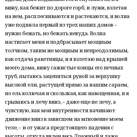
вижу, как бежит по дороге горб, и лужи, взлетая
на нем, расплескиваются и растекаются, и волна
уже подняла первый из трех наших домов –
нужно бежать, но бежать некуда. Волна
настигает меня и подбрасывает мощным
толчком, таким же мощным и непреодолимым,
как отдача ракетницы, и я взлетаю над крышей
моего дома, вижу сажистые концы его печных
труб, пытаюсь зацепиться рукой за верхушку
высокой ели, растущей прямо за нашим сараем,
но ель колючая и скользкая, как навощенная, и я
срываюсь и лечу вниз, – даже еще не лечу, а
чувствую, как мои внутренности начинают
движение вниз в зависшем на мгновение моем
теле, – и от ужаса предстоящего падения с
высоты, откуда виден весь Дражный и даже