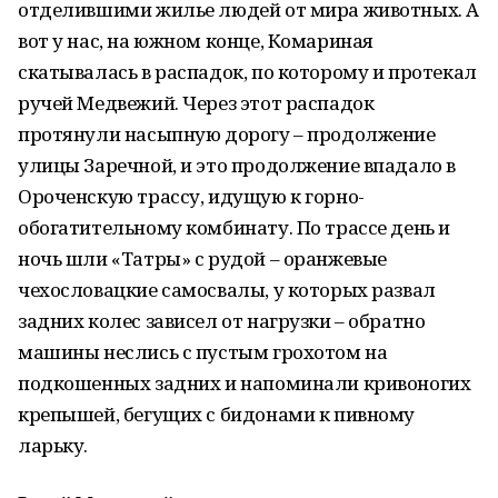
отделившими жилье людей от мира животных. А
вот у нас, на южном конце, Комариная
скатывалась в распадок, по которому и протекал
ручей Медвежий. Через этот распадок
протянули насыпную дорогу – продолжение
улицы Заречной, и это продолжение впадало в
Ороченскую трассу, идущую к горно-
обогатительному комбинату. По трассе день и
ночь шли «Татры» с рудой – оранжевые
чехословацкие самосвалы, у которых развал
задних колес зависел от нагрузки – обратно
машины неслись с пустым грохотом на
подкошенных задних и напоминали кривоногих
крепышей, бегущих с бидонами к пивному
ларьку.