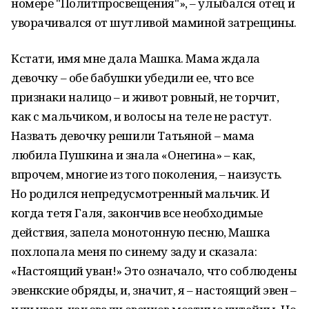
номере "Политпросвещения"», – улыбался отец и
уворачивался от шутливой маминой затрещины.
Кстати, имя мне дала Машка. Мама ждала
девочку – обе бабушки убедили ее, что все
признаки налицо – и живот ровный, не торчит,
как с мальчиком, и волосы на теле не растут.
Назвать девочку решили Татьяной – мама
любила Пушкина и знала «Онегина» – как,
впрочем, многие из того поколения, – наизусть.
Но родился непредусмотренный мальчик. И
когда тетя Галя, закончив все необходимые
действия, запела монотонную песню, Машка
похлопала меня по синему заду и сказала:
«Настоящий уван!» Это означало, что соблюдены
эвенкские обряды, и, значит, я – настоящий эвен –