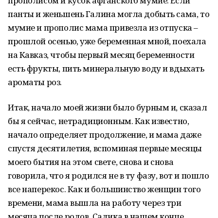
прополисом и кусок афганского мумие. Если
панты и женьшень Галина могла добыть сама, то
мумие и прополис мама привезла из отпуска –
прошлой осенью, уже беременная мной, поехала
на Кавказ, чтобы первый месяц беременности
есть фрукты, пить минеральную воду и вдыхать
ароматы роз.
Итак, начало моей жизни было бурным и, сказал
бы я сейчас, нетрадиционным. Как известно,
начало определяет продолжение, и мама даже
спустя десятилетия, вспоминая первые месяцы
моего бытия на этом свете, снова и снова
говорила, что я родился не в ту фазу, вот и пошло
все наперекос. Как и большинство женщин того
времени, мама вышла на работу через три
месяца после родов. Садика в нашем конце