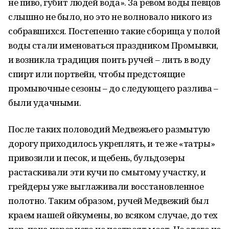
не пиво, губит людей вода». За ревом воды певцов
слышно не было, но это не волновало никого из
собравшихся. Постепенно такие сборища у полой
воды стали именоваться праздником Промывки,
и возникла традиция поить ручей – лить в воду
спирт или портвейн, чтобы предстоящие
промывочные сезоны – до следующего разлива –
были удачными.
После таких половодий Медвежьего размытую
дорогу приходилось укреплять, и те же «татры»
привозили и песок, и щебень, бульдозеры
растаскивали эти кучи по смытому участку, и
грейдеры уже выглаживали восстановленное
полотно. Таким образом, ручей Медвежий был
краем нашей ойкумены, во всяком случае, до тех