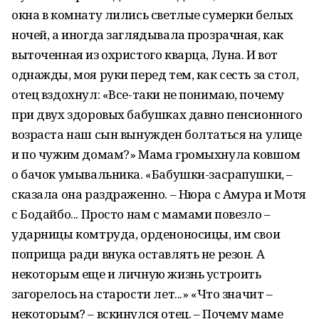
окна в комнату лились светлые сумерки белых
ночей, а иногда заглядывала прозрачная, как
выточенная из охристого кварца, Луна. И вот
однажды, моя руки перед тем, как сесть за стол,
отец вздохнул: «Все-таки не понимаю, почему
при двух здоровых бабушках давно пенсионного
возраста наш сын вынужден болтаться на улице
и по чужим домам?» Мама громыхнула ковшом
о бачок умывальника. «Бабушки-засрапушки, –
сказала она раздраженно. – Нюра с Амура и Мотя
с Бодайбо... Просто нам с мамами повезло –
ударницы комтруда, орденоносицы, им свои
поприща ради внука оставлять не резон. А
некоторым еще и личную жизнь устроить
загорелось на старости лет...» «Что значит –
некоторым? – вскинулся отец. – Почему маме