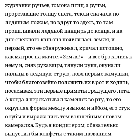
журчания ручьев, гомона птиц, а ручьи,
прорезавшие толщу снега, текли сначала по
ледяным ложам, но вдруг то здесь, то там
пропиливали ледяной панцирь до конца, и на
дне снежного каньона появлялась земля, и
первый, кто ее обнаруживал, кричал истошно,
как матрос на мачте: «Земля!» – и все бросались к
нему и, сняв рукавицы, тянули руки, окунали
пальцы в ледяную струю, ловя первые камушки,
чтобы благоговейно положить их в рот и ходить,
посасывая, эти первые приметы грядущего лета.
А когда я перекатывал камешек во рту, то его
округлая форма между языком и нёбом, его стук
о зубы и выражались тем волшебным словом –
камералка. Будь я кондитером, обязательно
выпустил бы конфеты с таким названием –