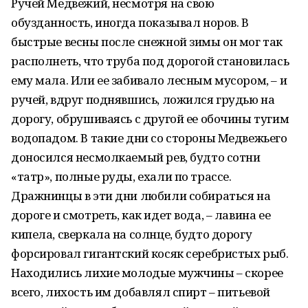
Ручей Медвежий, несмотря на свою
обузданность, иногда показывал норов. В
быстрые весны после снежной зимы он мог так
располнеть, что труба под дорогой становилась
ему мала. Или ее забивало лесным мусором, – и
ручей, вдруг поднявшись, ложился грудью на
дорогу, обрушиваясь с другой ее обочины тугим
водопадом. В такие дни со стороны Медвежьего
доносился несмолкаемый рев, будто сотни
«татр», полные руды, ехали по трассе.
Дражнинцы в эти дни любили собираться на
дороге и смотреть, как идет вода, – лавина ее
кипела, сверкала на солнце, будто дорогу
форсировал гигантский косяк серебристых рыб.
Находились лихие молодые мужчины – скорее
всего, лихость им добавлял спирт – питьевой