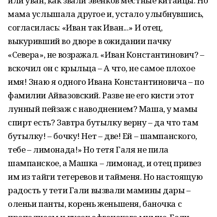
или уван, как звали эвенков местные китайцы. Но
мама услышала другое и, устало улыбнувшись,
согласилась: «Иван так Иван...» И отец,
выкуривший во дворе в ожидании пачку
«Севера», не возражал. «Иван Константинович? –
вскочил он с крыльца – А что, не самое плохое
имя! Знаю я одного Ивана Константиновича – по
фамилии Айвазовский. Разве не его кисти этот
лунный пейзаж с наводнением? Маша, у мамы
спирт есть? Завтра бутылку верну – да что там
бутылку! – бочку! Нет – две! Ей – шампанского,
тебе – лимонада!» Но тетя Галя не пила
шампанское, а Машка – лимонад, и отец привез
им из тайги тетеревов и тайменя. Но настоящую
радость у тети Гали вызвали мамины дары –
оленьи панты, корень женьшеня, баночка с