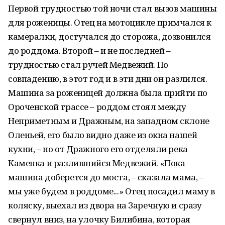
Первой трудностью той ночи стал вызов машины
для роженицы. Отец на мотоцикле примчался к
камералки, достучался до сторожа, дозвонился
до роддома. Второй – и не последней –
трудностью стал ручей Медвежий. По
совпадению, в этот год и в эти дни он разлился.
Машина за роженицей должна была прийти по
Ороченской трассе – роддом стоял между
Неприметным и Дражным, на западном склоне
Оленьей, его было видно даже из окна нашей
кухни, – но от Дражного его отделяли река
Каменка и разлившийся Медвежий. «Пока
машина доберется до моста, – сказала мама, –
мы уже будем в роддоме...» Отец посадил маму в
коляску, выехал из двора на Заречную и сразу
свернул вниз, на улочку Билибина, которая