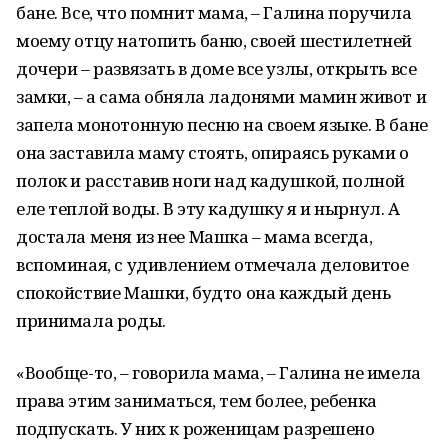
бане. Все, что помнит мама, – Галина поручила
моему отцу натопить баню, своей шестилетней
дочери – развязать в доме все узлы, открыть все
замки, – а сама обняла ладонями мамин живот и
запела монотонную песню на своем языке. В бане
она заставила маму стоять, опираясь руками о
полок и расставив ноги над кадушкой, полной
еле теплой воды. В эту кадушку я и нырнул. А
достала меня из нее Машка – мама всегда,
вспоминая, с удивлением отмечала деловитое
спокойствие Машки, будто она каждый день
принимала роды.
«Вообще-то, – говорила мама, – Галина не имела
права этим заниматься, тем более, ребенка
подпускать. У них к роженицам разрешено