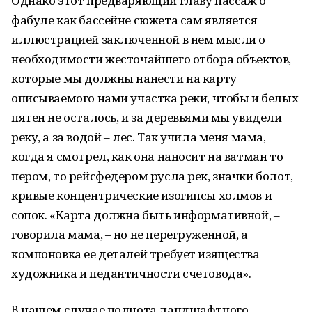
Однако этот предваряющий главу пассаж о
фабуле как бассейне сюжета сам является
иллюстрацией заключенной в нем мысли о
необходимости жесточайшего отбора объектов,
которые мы должны нанести на карту
описываемого нами участка реки, чтобы и белых
пятен не осталось, и за деревьями мы увидели
реку, а за водой – лес. Так учила меня мама,
когда я смотрел, как она наносит на ватман то
пером, то рейсфедером русла рек, значки болот,
кривые концентрические изогипсы холмов и
сопок. «Карта должна быть информативной, –
говорила мама, – но не перегруженной, а
компоновка ее деталей требует изящества
художника и педантичности счетовода».
В нашем случае полнота ландшафтного