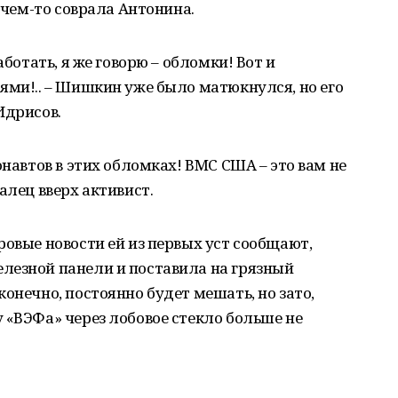
зачем-то соврала Антонина.
аботать, я же говорю – обломки! Вот и
ями!.. – Шишкин уже было матюкнулся, но его
Идрисов.
онавтов в этих обломках! ВМС США – это вам не
алец вверх активист.
ровые новости ей из первых уст сообщают,
лезной панели и поставила на грязный
онечно, постоянно будет мешать, но зато,
 «ВЭФа» через лобовое стекло больше не