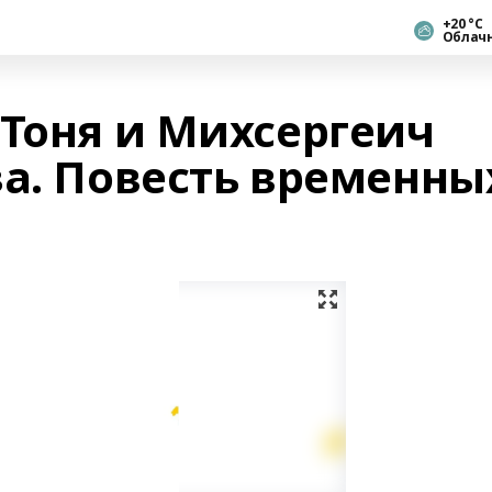
+20 °С
Облач
 Тоня и Михсергеич
за. Повесть временны