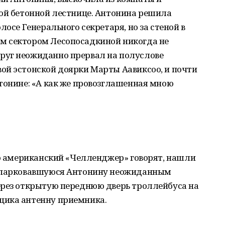
кой бетонной лестнице. Антонина решила
лосе Генерального секретаря, но за стеной в
м сектором Лесопосадкиной никогда не
руг неожиданно прервал на полуслове
ой эстонской доярки Марты Аавиксоо, и почти
тонине: «А как же провозглашенная мною
ро американский «Челленджер» говорят, нашли
рипарковавшуюся Антонину неожиданным
ерез открытую переднюю дверь троллейбуса на
щика антенну приемника.