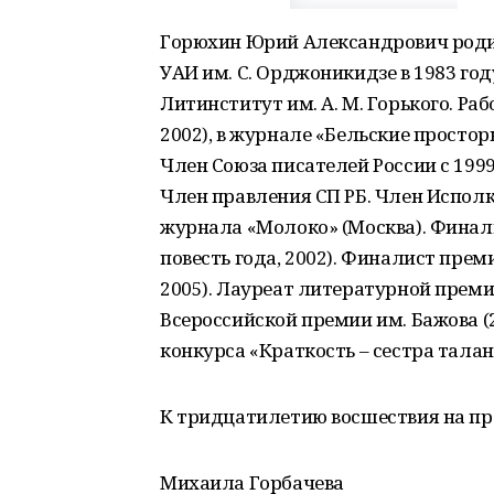
Горюхин Юрий Александрович родилс
УАИ им. С. Орджоникидзе в 1983 году
Литинститут им. А. М. Горького. Раб
2002), в журнале «Бельские просторы
Член Союза писателей России с 1999
Член правления СП РБ. Член Исполк
журнала «Молоко» (Москва). Фина
повесть года, 2002). Финалист преми
2005). Лауреат литературной преми
Всероссийской премии им. Бажова 
конкурса «Краткость – сестра талант
К тридцатилетию восшествия на пр
Михаила Горбачева