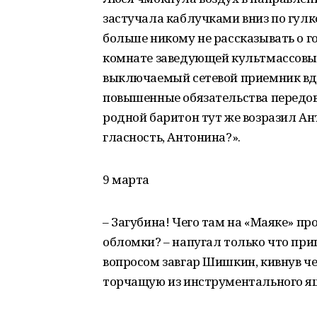
застучала каблучками вниз по гул
больше никому не рассказывать о го
комнате заведующей культмассовы
выключаемый сетевой приемник вд
повышенные обязательства передов
родной баритон тут же возразил Ан
гласность, Антонина?».
9 марта
– Загубина! Чего там на «Маяке» п
обломки? – напугал только что п
вопросом завгар Шишкин, кивнув ч
торчащую из инструментального я