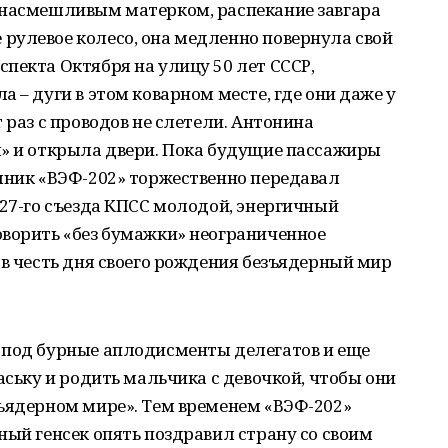
 насмешливым матерком, распекание завгара
рулевое колесо, она медленно повернула свой
пекта Октября на улицу 50 лет СССР,
 – дуги в этом коварном месте, где они даже у
 раз с проводов не слетели. Антонина
я» и открыла двери. Пока будущие пассажиры
мник «ВЭФ-202» торжественно передавал
 27-го съезда КПСС молодой, энергичный
оворить «без бумажки» неограниченное
 в честь дня своего рождения безъядерный мир
 под бурные аплодисменты делегатов и еще
аську и родить мальчика с девочкой, чтобы они
зъядерном мире». Тем временем «ВЭФ-202»
ный генсек опять поздравил страну со своим