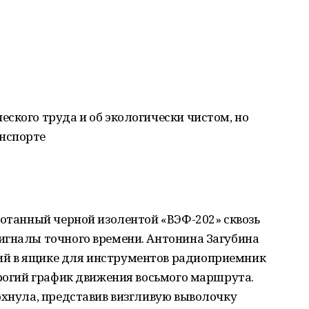
ского труда и об экологически чистом, но
нспорте
мотанный черной изолентой «ВЭФ-202» сквозь
игналы точного времени. Антонина Загубина
й в ящике для инструментов радиоприемник
трогий график движения восьмого маршрута.
охнула, представив визгливую выволочку