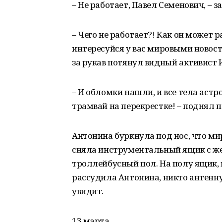
– Не работает, Павел Семенович, – 
– Чего не работает?! Как он может р
интересуйся у вас мировыми новост
за рукав потянул видный активист 
– И обломки нашли, и все тела астр
трамвай на перекрестке! – поднял п
Антонина буркнула под нос, что ми
сняла инструментальный ящик с же
троллейбусный пол. На полу ящик, к
рассудила Антонина, никто антенну
увидит.
13 марта