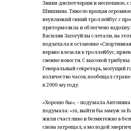
Зинки-диспетчерши и неспешное, с
Шишкина. Тяжело вращая огромное 
неуклюжий синий троллейбус с прос
притормозила и облегчено вздохнула
Василия Загогуйлы слетали, на этот
подъехала к остановке «Спортивна
нервно влезали в троллейбус, прие
свежие новости. С высокой трибуны
Генеральный секретарь, могущий г
количество часов, пообещал стране
к 2000-му году.
«Хорошо бы», – подумала Антонина
подумала: «эх, выйти бы замуж за В
жили счастливо и безмятежно в бе
снова затрещал, а молодой энергич