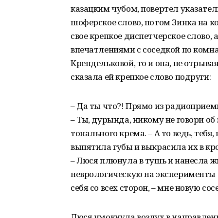
казацким чубом, повертел указател
шоферское слово, потом Зинка на к
свое крепкое диспетчерское слово,
впечатлениями с соседкой по комн
Крендельковой, то и она, не отрыва
сказала ей крепкое слово подруги:
– Да ты что?! Прямо из радиоприем
– Ты, дурында, никому не говори о
тонального крема. – А то ведь, тебя
выпятила губы и выкрасила их в кров
– Люся плюнула в тушь и нанесла ж
неврологическую на эксперименты с
себя со всех сторон, – мне новую сос
Люся чмокнула воздух в направлен