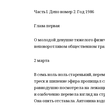
Часть I. Депо номер 2. Год 1986
Глава первая
О молодой девушке тяжелого физиче
неповоротливом общественном тра
2 марта
В семь ноль-ноль старенький, пере
треск и шипение эфира пропищал с
равнодушно посмотрела на лежащи
и озабоченно перевела взгляд на с
Она опять отставала. Антонина взд