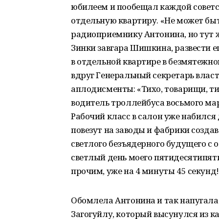
юбилеем и пообещал каждой советско
отдельную квартиру. «Не может быть
радиоприемнику Антонина, но тут же
Зинки завгара Шишкина, развести ег
в отдельной квартире в безмятежно
вдруг Генеральный секретарь влас
аплодисменты: «Тихо, товарищи, тих
водитель троллейбуса восьмого мар
Рабочий класс в салон уже набился 
повезут на заводы и фабрики созда
светлого безъядерного будущего с 
светлый день моего пятидесятипят
прочим, уже на 4 минуты 45 секунд!
Обомлела Антонина и так напугалас
Загогуйлу, который высунулся из к