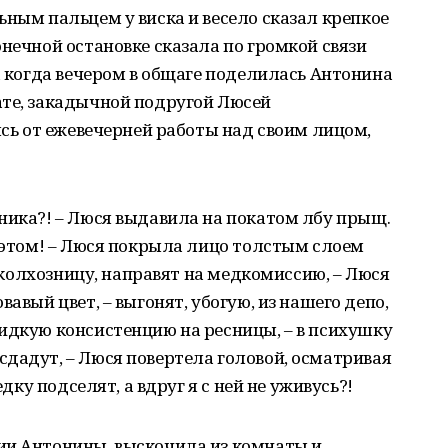
ьным пальцем у виска и весело сказал крепкое
онечной остановке сказала по громкой связи
 а когда вечером в общаге поделилась Антонина
ате, закадычной подругой Люсей
ясь от ежевечерней работы над своим лицом,
ника?! – Люся выдавила на покатом лбу прыщ.
б этом! – Люся покрыла лицо толстым слоем
, колхозницу, направят на медкомиссию, – Люся
авый цвет, – выгонят, убогую, из нашего депо,
идкую консистенцию на ресницы, – в психушку
дадут, – Люся повертела головой, осматривая
едку подселят, а вдруг я с ней не уживусь?!
ии Антонины, выскочила из комнаты и