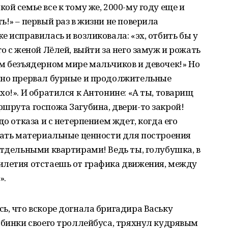
й семье все к тому же, 2000-му году еще и
!» – первый раз в жизни не поверила
 исправилась и возликовала: «эх, отбить бы у
о с женой Лёлей, выйти за него замуж и рожать
м безъядерном мире мальчиков и девочек!» Но
тно прервал бурные и продолжительные
о!». И обратился к Антонине: «А ты, товарищ
шрута госпожа Загубина, двери-то закрой!
до отказа и с нетерпением ждет, когда его
вать материальные ценности для построения
отдельными квартирами! Ведь ты, голубушка, в
илетия отстаешь от графика движения, между
».
ь, что вскоре догнала бригадира Ваську
абинки своего троллейбуса, тряхнул кудрявым