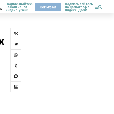
Подписывайтесь
Подписывайтесь
КоРифеи
на наш канал
на Хронограф в
но
Яндекс. Дзен!
Яндекс. Дзен!
х