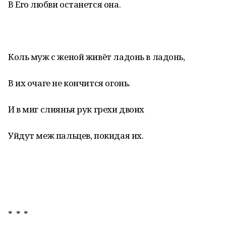
В Его любви останется она.
Коль муж с женой живёт ладонь в ладонь,
В их очаге не кончится огонь.
И в миг слиянья рук грехи двоих
Уйдут меж пальцев, покидая их.
* * *