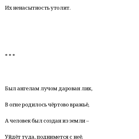
Их ненасытность утолит.
* * *
Был ангелам лучом дарован лик,
В огне родилось чёртово вражьё,
А человек был создан из земли –
Уйдёт туда, поднимется с неё.