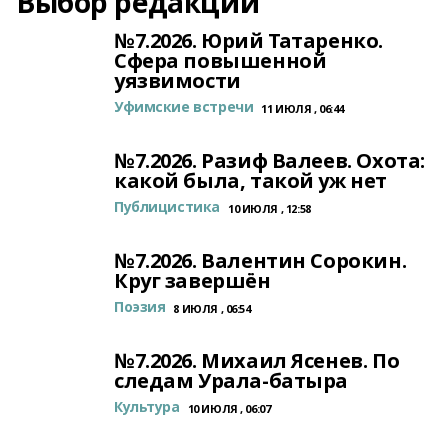
Выбор редакции
№7.2026. Юрий Татаренко.
Сфера повышенной
уязвимости
Уфимские встречи
11 ИЮЛЯ , 06:44
№7.2026. Разиф Валеев. Охота:
какой была, такой уж нет
Публицистика
10 ИЮЛЯ , 12:58
№7.2026. Валентин Сорокин.
Круг завершён
Поэзия
8 ИЮЛЯ , 06:54
№7.2026. Михаил Ясенев. По
следам Урала-батыра
Культура
10 ИЮЛЯ , 06:07