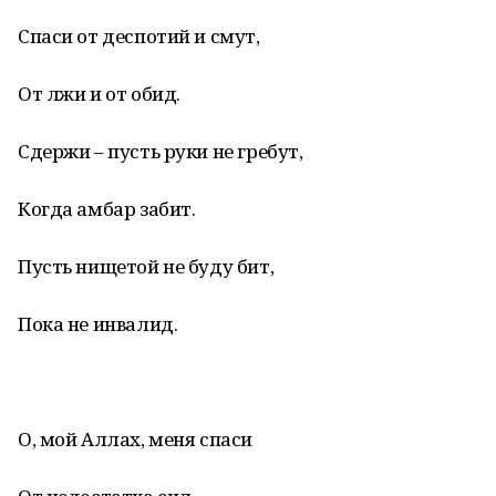
Спаси от деспотий и смут,
От лжи и от обид.
Сдержи – пусть руки не гребут,
Когда амбар забит.
Пусть нищетой не буду бит,
Пока не инвалид.
О, мой Аллах, меня спаси