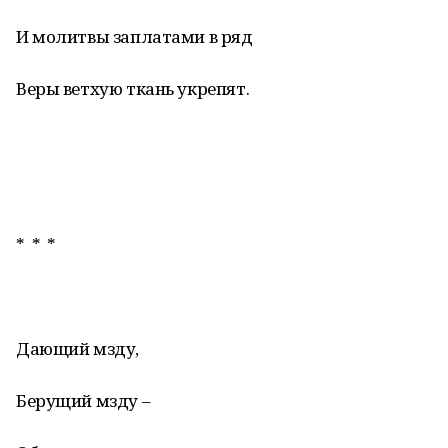
И молитвы заплатами в ряд
Веры ветхую ткань укрепят.
* * *
Дающий мзду,
Берущий мзду –