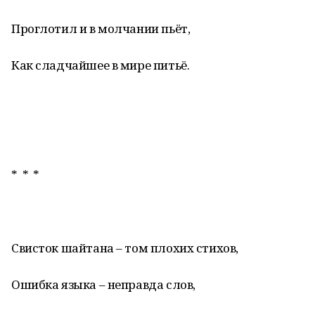
Проглотил и в молчании пьёт,
Как сладчайшее в мире питьё.
* * *
Свисток шайтана – том плохих стихов,
Ошибка языка – неправда слов,