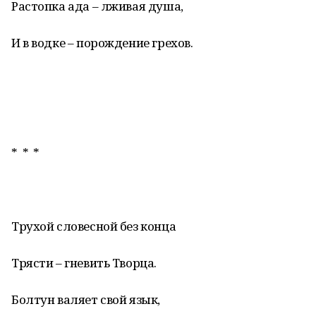
Растопка ада – лживая душа,
И в водке – порождение грехов.
* * *
Трухой словесной без конца
Трясти – гневить Творца.
Болтун валяет свой язык,