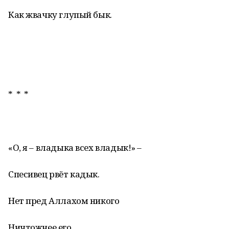
Как жвачку глупый бык.
* * *
«О, я – владыка всех владык!» –
Спесивец рвёт кадык.
Нет пред Аллахом никого
Ничтожнее его.