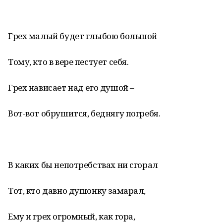
Грех малый будет глыбою большой
Тому, кто в вере пестует себя.
Грех нависает над его душой –
Вот-вот обрушится, беднягу погребя.
В каких бы непотребствах ни сгорал
Тот, кто давно душонку замарал,
Ему и грех огромный, как гора,