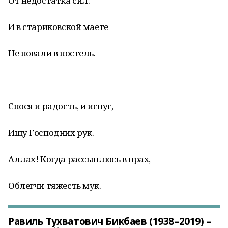
От недостатка сил.
И в стариковской маете
Не повали в постель.
Снося и радость, и испуг,
Ищу Господних рук.
Аллах! Когда рассыплюсь в прах,
Облегчи тяжесть мук.
Равиль Тухватович Бикбаев (1938–2019) –