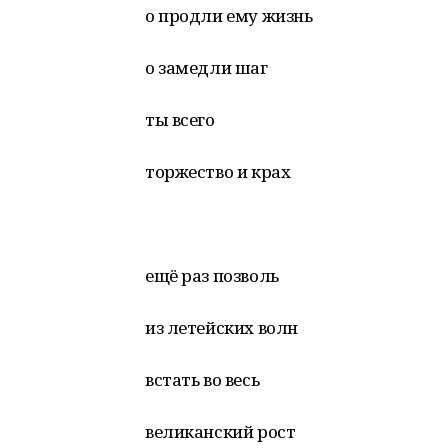
о продли ему жизнь
о замедли шаг
ты всего
торжество и крах
ещё раз позволь
из летейских волн
встать во весь
великанский рост