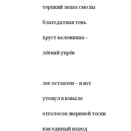
терпкий запах смолы
благодатная тень
хруст валежника –
лёгкий упрёк
лес оставлен – и вот
утонул в ковыле
отголосок звериной тоски
как единый народ