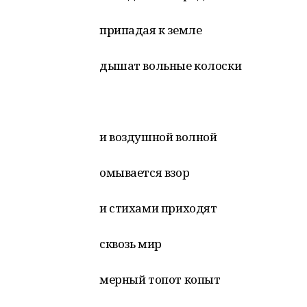
припадая к земле
дышат вольные колоски
и воздушной волной
омывается взор
и стихами приходят
сквозь мир
мерный топот копыт