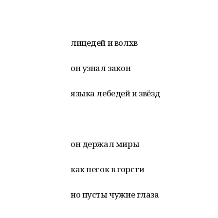
лицедей и волхв
он узнал закон
языка лебедей и звёзд
он держал миры
как песок в горсти
но пусты чужие глаза