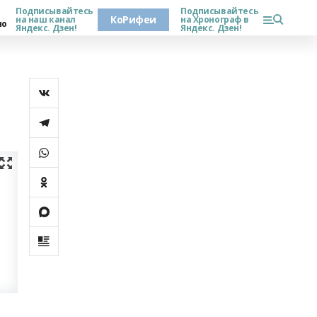
Подписывайтесь
Подписывайтесь
КоРифеи
на наш канал
на Хронограф в
но
Яндекс. Дзен!
Яндекс. Дзен!