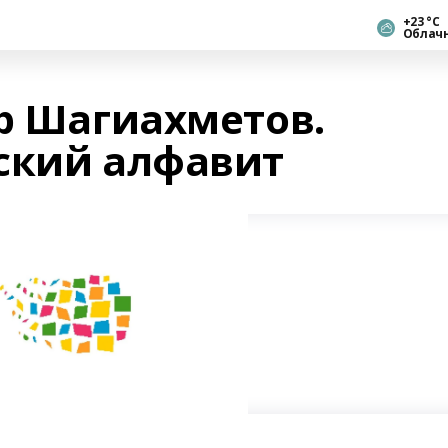
+23 °С
Облач
ор Шагиахметов.
ский алфавит