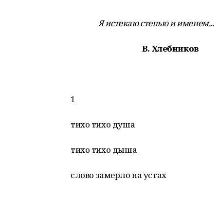
Я истекаю степью и именем...
В. Хлебников
1
тихо тихо душа
тихо тихо дыша
слово замерло на устах