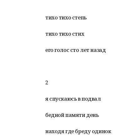
тихо тихо степь
тихо тихо стих
его голос сто лет назад
2
я спускаюсь в подвал
бедной памяти день
находя где бреду одинок