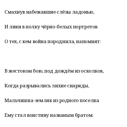
Смахнув набежавшие слёзы ладонью,
И лики в полку чёрно-белых портретов
О тех, с кем война породнила, напомнят:
В жестоком бою, под дождём из осколков,
Когда разрывались лихие снаряды,
Мальчишка-земляк из родного поселка
Ему стал воистину названым братом.