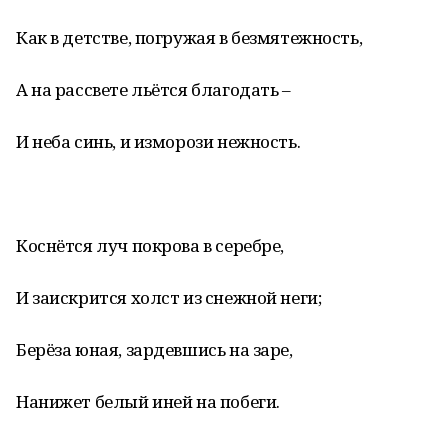
Как в детстве, погружая в безмятежность,
А на рассвете льётся благодать –
И неба синь, и изморози нежность.
Коснётся луч покрова в серебре,
И заискрится холст из снежной неги;
Берёза юная, зардевшись на заре,
Нанижет белый иней на побеги.