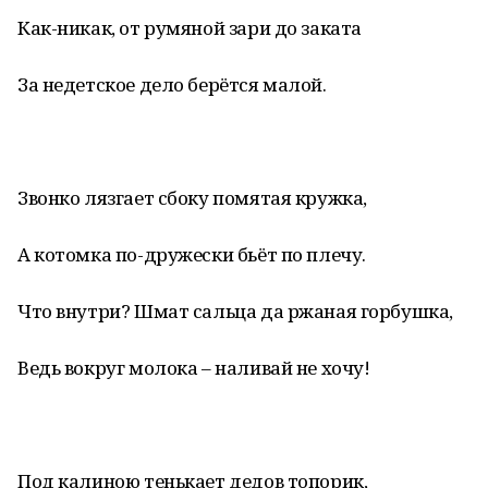
Как-никак, от румяной зари до заката
За недетское дело берётся малой.
Звонко лязгает сбоку помятая кружка,
А котомка по-дружески бьёт по плечу.
Что внутри? Шмат сальца да ржаная горбушка,
Ведь вокруг молока – наливай не хочу!
Под калиною тенькает дедов топорик,