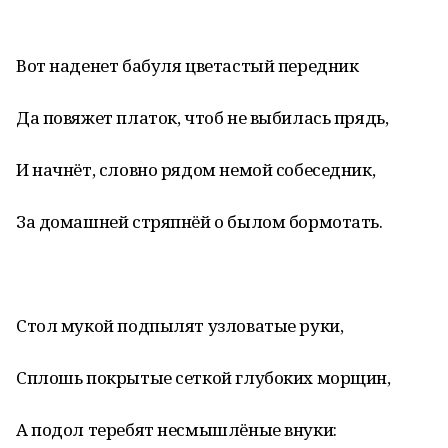
Вот наденет бабуля цветастый передник
Да повяжет платок, чтоб не выбилась прядь,
И начнёт, словно рядом немой собеседник,
За домашней стряпнёй о былом бормотать.
Стол мукой подпылят узловатые руки,
Сплошь покрытые сеткой глубоких морщин,
А подол теребят несмышлёные внуки: