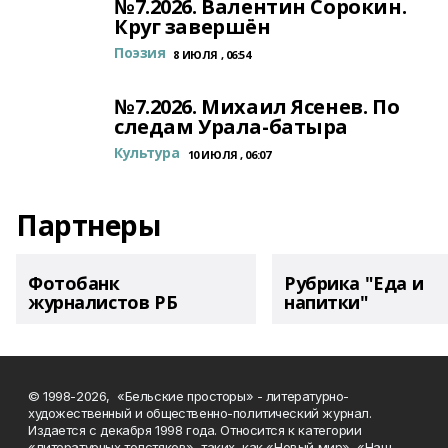
№7.2026. Валентин Сорокин.
Круг завершён
Поэзия
8 ИЮЛЯ , 06:54
№7.2026. Михаил Ясенев. По
следам Урала-батыра
Культура
10 ИЮЛЯ , 06:07
Партнеры
Фотобанк
Рубрика "Еда и
журналистов РБ
напитки"
© 1998-2026, «Бельские просторы» - литературно-
художественный и общественно-политический журнал.
Издается с декабря 1998 года. Относится к категории
«литературных толстяков», таких, как «Новый мир», «Наш