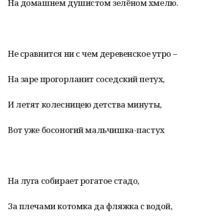
На домашнем душистом зелёном хмелю.
Не сравнится ни с чем деревенское утро –
На заре прогорланит соседский петух,
И летят колесницею детства минуты,
Вот уже босоногий мальчишка-пастух
На луга собирает рогатое стадо,
За плечами котомка да фляжка с водой,