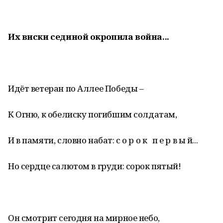
Их виски сединой окропила война...
Идёт ветеран по Аллее Победы –
К Огню, к обелиску погибшим солдатам,
И в памяти, словно набат: с о р о к п е р в ы й...
Но сердце салютом в груди: сорок пятый!
Он смотрит сегодня на мирное небо,