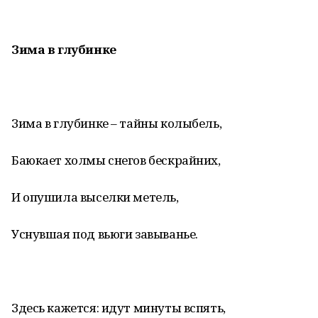
Зима в глубинке
Зима в глубинке – тайны колыбель,
Баюкает холмы снегов бескрайних,
И опушила выселки метель,
Уснувшая под вьюги завыванье.
Здесь кажется: идут минуты вспять,