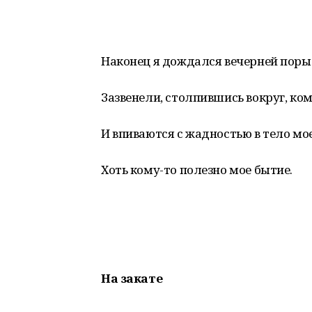
Наконец я дождался вечерней поры
Зазвенели, столпившись вокруг, ко
И впиваются с жадностью в тело мое
Хоть кому-то полезно мое бытие.
На закате