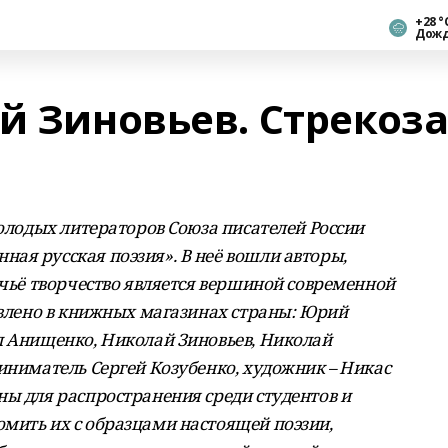
+28 °
Дож
й Зиновьев. Стрекоз
молодых литераторов Союза писателей России
ная русская поэзия».
В неё вошли авторы,
 чьё творчество является вершиной современной
авлено в книжных магазинах страны: Юрий
л Анищенко, Николай Зиновьев, Николай
иниматель Сергей Козубенко, художник – Никас
ны для распространения среди студентов и
мить их с образцами настоящей поэзии,