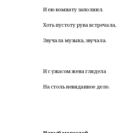
И ею комнату заполнил.
Хоть пустоту рука встречала,
Звучала музыка, звучала.
И с ужасом жена глядела
На столь невиданное дело.
Новый мавзолей