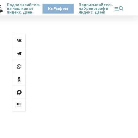
Подписывайтесь
Подписывайтесь
С
КоРифеи
на наш канал
на Хронограф в
дь
Яндекс. Дзен!
Яндекс. Дзен!
а