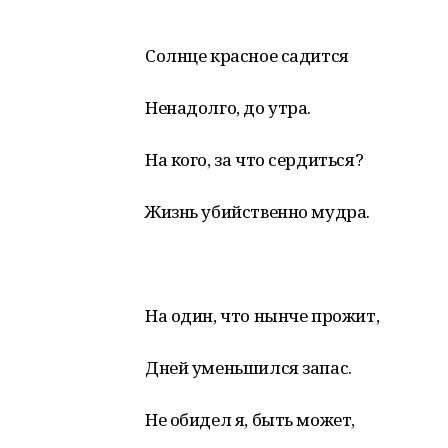
Солнце красное садится
Ненадолго, до утра.
На кого, за что сердиться?
Жизнь убийственно мудра.
На один, что нынче прожит,
Дней уменьшился запас.
Не обидел я, быть может,