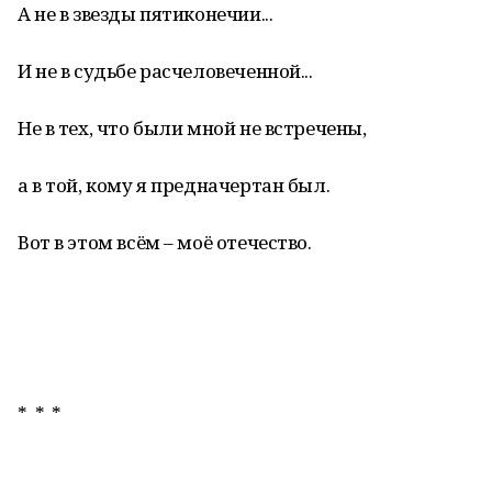
А не в звезды пятиконечии...
И не в судьбе расчеловеченной...
Не в тех, что были мной не встречены,
а в той, кому я предначертан был.
Вот в этом всём – моё отечество.
* * *