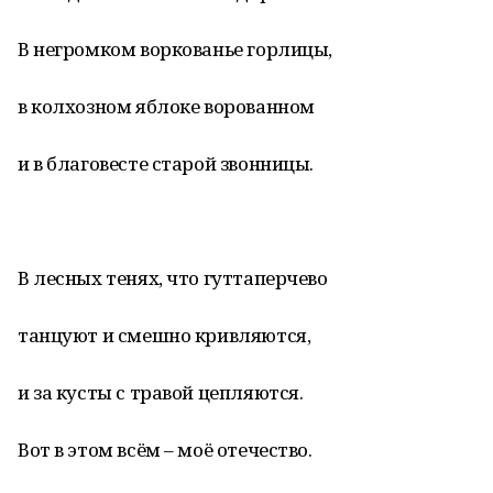
В негромком воркованье горлицы,
в колхозном яблоке ворованном
и в благовесте старой звонницы.
В лесных тенях, что гуттаперчево
танцуют и смешно кривляются,
и за кусты с травой цепляются.
Вот в этом всём – моё отечество.