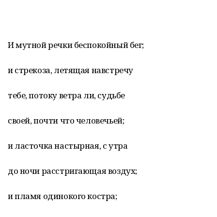
И мутной речки беспокойный бег;
и стрекоза, летящая навстречу
тебе, потоку ветра ли, судьбе
своей, почти что человечьей;
и ласточка настырная, с утра
до ночи расстригающая воздух;
и пламя одинокого костра;