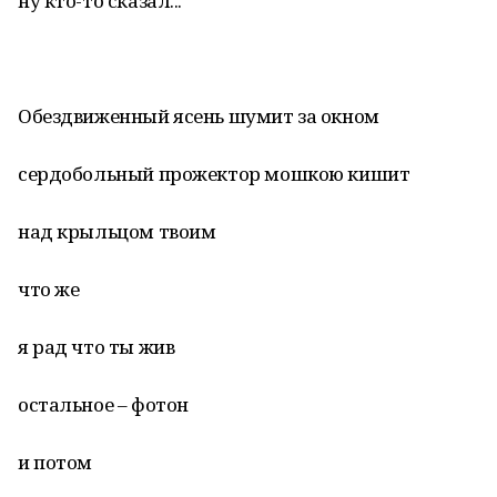
ну кто-то сказал...
Обездвиженный ясень шумит за окном
сердобольный прожектор мошкою кишит
над крыльцом твоим
что же
я рад что ты жив
остальное – фотон
и потом