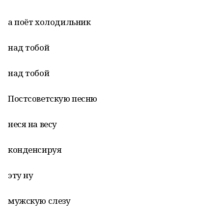
а поёт холодильник
над тобой
над тобой
Постсоветскую песню
неся на весу
конденсируя
эту ну
мужскую слезу