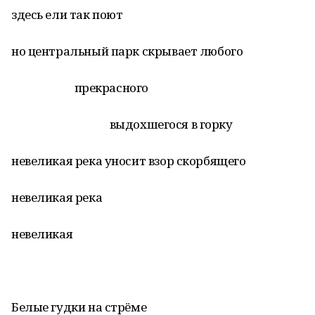
здесь ели так поют
но центральный парк скрывает любого
прекрасного
выдохшегося в горку
невеликая река уносит взор скорбящего
невеликая река
невеликая
Белые гудки на стрёме