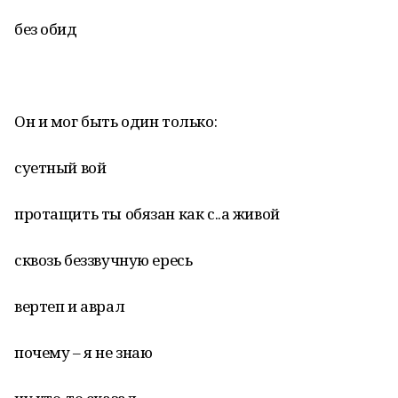
без обид
Он и мог быть один только:
суетный вой
протащить ты обязан как с..а живой
сквозь беззвучную ересь
вертеп и аврал
почему – я не знаю