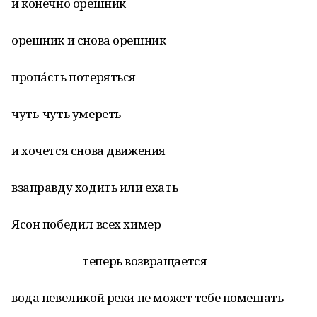
и конечно орешник
орешник и снова орешник
пропáсть потеряться
чуть-чуть умереть
и хочется снова движения
взаправду ходить или ехать
Ясон победил всех химер
теперь возвращается
вода невеликой реки не может тебе помешать