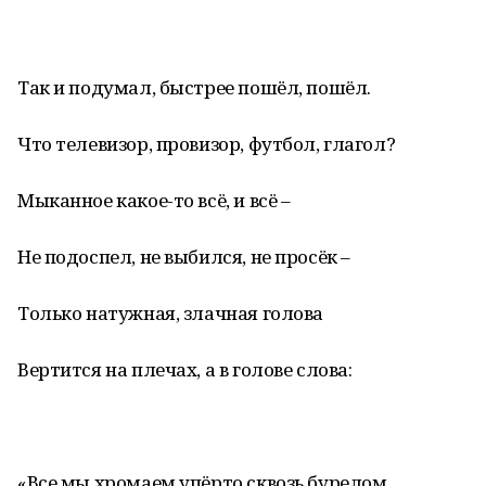
Так и подумал, быстрее пошёл, пошёл.
Что телевизор, провизор, футбол, глагол?
Мыканное какое-то всё, и всё –
Не подоспел, не выбился, не просёк –
Только натужная, злачная голова
Вертится на плечах, а в голове слова:
«Все мы хромаем упёрто сквозь бурелом,