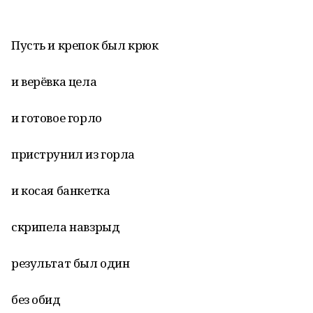
Пусть и крепок был крюк
и верёвка цела
и готовое горло
приструнил из горла
и косая банкетка
скрипела навзрыд
результат был один
без обид