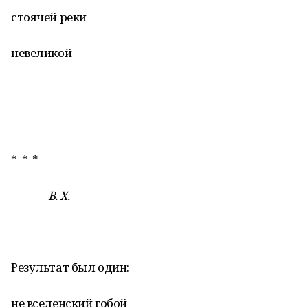
стоячей реки
невеликой
* * *
В. Х.
Результат был один:
не вселенский гобой