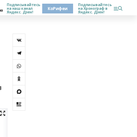
Подписывайтесь
Подписывайтесь
КоРифеи
на наш канал
на Хронограф в
но
Яндекс. Дзен!
Яндекс. Дзен!
в