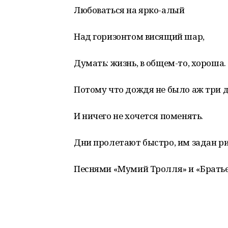
Любоваться на ярко-алый
Над горизонтом висящий шар,
Думать: жизнь, в общем-то, хороша.
Потому что дождя не было аж три д
И ничего не хочется поменять.
Дни пролетают быстро, им задан р
Песнями «Мумий Тролля» и «Братье