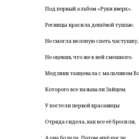
Под первый альбом «Руки вверх».
Ресницы красила дешёвой тушью.
Не смогла нелепую спеть частушку,
Не оценив, что же в ней смешного.
Медляки танцевала с мальчиком Во
Которого все называли Зайцем.
У постели первой красавицы
Отряда сидела, как все её бросили,
А она болела. Потом ещё после