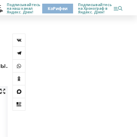
Подписывайтесь
Подписывайтесь
С
КоРифеи
на наш канал
на Хронограф в
дь
Яндекс. Дзен!
Яндекс. Дзен!
ны.