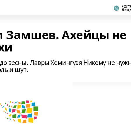
+27 °
Дож
м Замшев. Ахейцы не
хи
я до весны. Лавры Хемингуэя Никому не нуж
оль и шут.