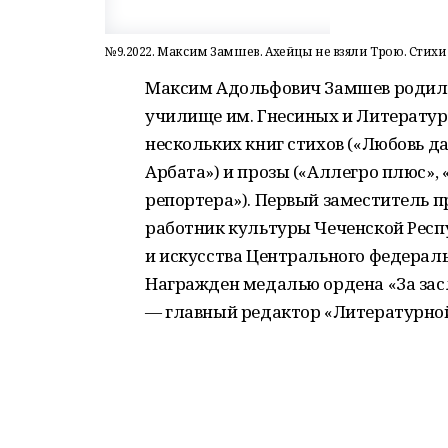
№9.2022. Максим Замшев. Ахейцы не взяли Трою. Стихи
Максим Адольфович Замшев родился
училище им. Гнесиных и Литературн
нескольких книг стихов («Любовь 
Арбата») и прозы («Аллегро плюс»,
репортера»). Первый заместитель 
работник культуры Чеченской Респ
и искусства Центрального федераль
Награжден медалью ордена «За заслу
— главный редактор «Литературной