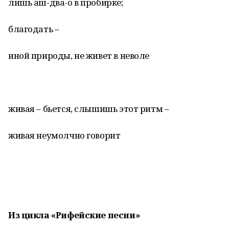
лишь аш-два-о в пробирке;
благодать –
иной природы, не живет в неволе
живая – бьется, слышишь этот ритм –
живая неумолчно говорит
Из цикла «Рифейские песни»