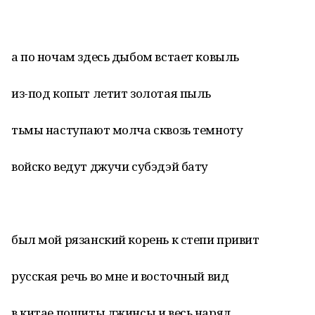
а по ночам здесь дыбом встает ковыль
из-под копыт летит золотая пыль
тьмы наступают молча сквозь темноту
войско ведут джучи субэдэй бату
был мой рязанский корень к степи привит
русская речь во мне и восточный вид
в китае пошиты джинсы и весь наряд