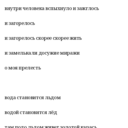
внутри человека вспыхнуло и зажглось
и загорелось
и загорелось скорее скорее жить
и замелькали досужие миражи
о моя прелесть
вода становится льдом
водой становится лёд
там подо льдом живет золотой карась