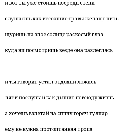
и вот ты уже стоишь посреди степи
слушаешь как иссохшие травы желают пить
щуришь на злое солнце раскосый глаз
куда ни посмотришь везде она разлеглась
и ты говорит устал отдохни ложись
ляг и послушай как дышит повсюду жизнь
а хочешь взлетай на спину горяч тулпар
ему не нужна протоптанная тропа