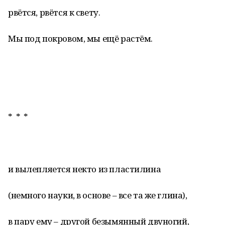
рвётся, рвётся к свету.
Мы под покровом, мы ещё растём.
* * *
и вылепляется некто из пластилина
(немного науки, в основе – все та же глина),
в пару ему – другой безымянный двуногий,