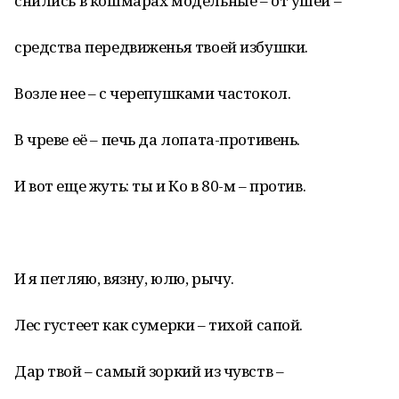
снились в кошмарах модельные – от ушей –
средства передвиженья твоей избушки.
Возле нее – с черепушками частокол.
В чреве её – печь да лопата-противень.
И вот еще жуть: ты и Ко в 80-м – против.
И я петляю, вязну, юлю, рычу.
Лес густеет как сумерки – тихой сапой.
Дар твой – самый зоркий из чувств –