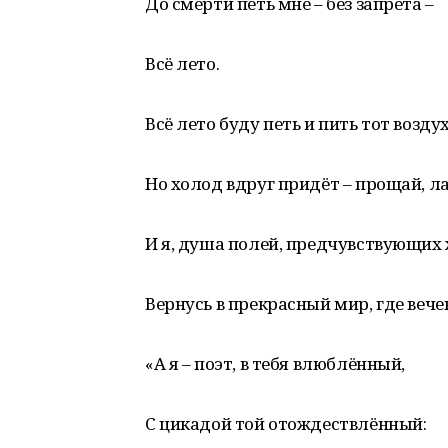
До смерти петь мне – без запрета –
Всё лето.
Всё лето буду петь и пить тот возду
Но холод вдруг придёт – прощай, ла
И я, душа полей, предчувствующих 
Вернусь в прекрасный мир, где вече
«А я – поэт, в тебя влюблённый,
С цикадой той отождествлённый: