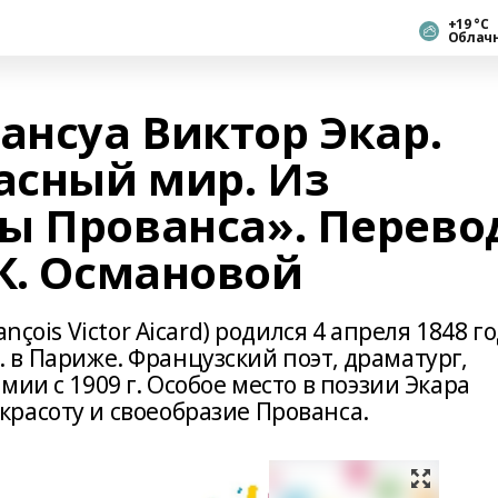
+19 °С
Облач
ансуа Виктор Экар.
асный мир. Из
ы Прованса». Перево
К. Османовой
nçois Victor Aicard) родился 4 апреля 1848 г
 г. в Париже. Французский поэт, драматург,
ии с 1909 г. Особое место в поэзии Экара
расоту и своеобразие Прованса.