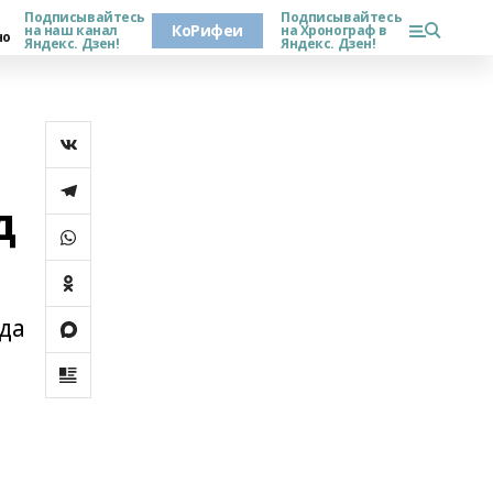
Подписывайтесь
Подписывайтесь
КоРифеи
на наш канал
на Хронограф в
но
Яндекс. Дзен!
Яндекс. Дзен!
д
ода