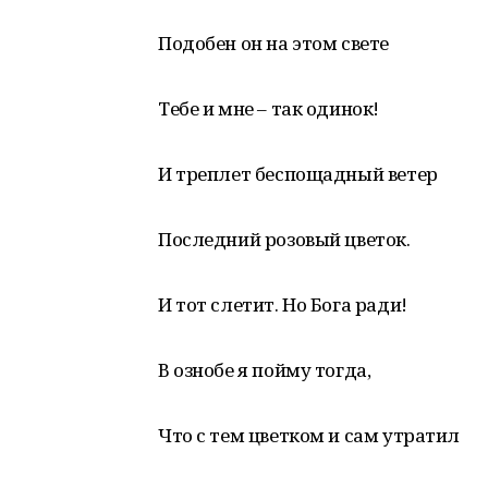
Подобен он на этом свете
Тебе и мне – так одинок!
И треплет беспощадный ветер
Последний розовый цветок.
И тот слетит. Но Бога ради!
В ознобе я пойму тогда,
Что с тем цветком и сам утратил