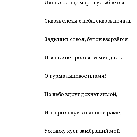
Лишь солнце марта улыбнётся
Сквозь слёзы с неба, сквозь печаль –
Задышит ствол, бутон взорвётся,
И вспыхнет розовым миндаль.
О турмалиновое пламя!
Но небо вдруг дохнёт зимой,
И я, прильнув к оконной раме,
Уж вижу куст замёрзший мой.