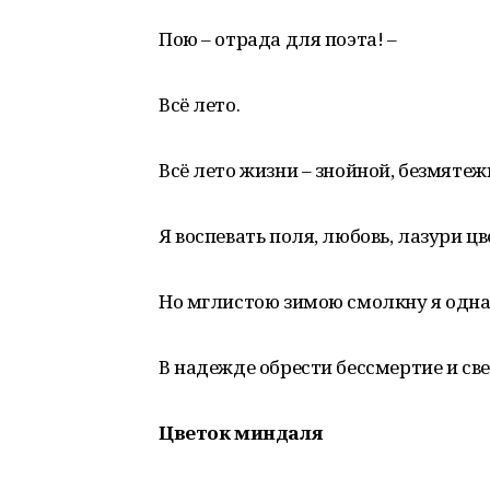
Пою – отрада для поэта! –
Всё лето.
Всё лето жизни – знойной, безмяте
Я воспевать поля, любовь, лазури цв
Но мглистою зимою смолкну я од
В надежде обрести бессмертие и све
Цветок миндаля