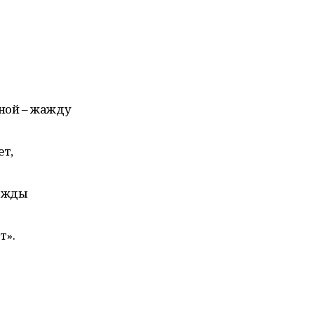
жной – жажду
ет,
нажды
т».