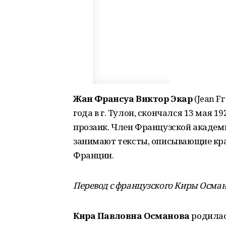
Жан
Франсуа
Виктор
Экар
(Jean Fr
года в г. Тулон, скончался 13 мая 1
прозаик. Член Французской академии
занимают тексты, описывающие крас
Франции.
Перевод с французского Киры Осма
Кира Павловна
Османова
родилась