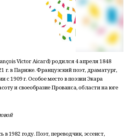
ançois Victor Aicard) родился 4 апреля 1848
921 г. в Париже. Французский поэт, драматург,
 с 1909 г. Особое место в поэзии Экара
оту и своеобразие Прованса, области на юге
новой
 в 1982 году. Поэт, переводчик, эссеист,