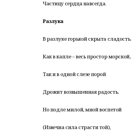
Частицу сердца навсегда.
Разлука
В разлуке горькой скрыта сладость.
Как в капле – весь простор морской,
Так и в одной слезе порой
Дрожит возвышенная радость.
Но подле милой, мной воспетой
(Извечна сила страсти той),