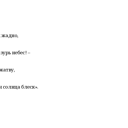
х жадно,
зурь небес! –
жатву,
н солнца блеск».