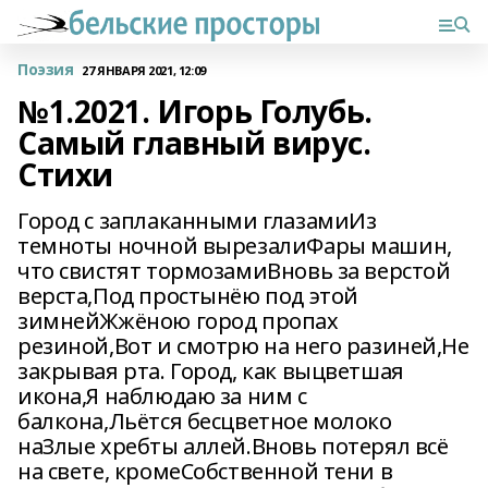
Поэзия
27 ЯНВАРЯ 2021, 12:09
№1.2021. Игорь Голубь.
Самый главный вирус.
Стихи
Город с заплаканными глазамиИз
темноты ночной вырезалиФары машин,
что свистят тормозамиВновь за верстой
верста,Под простынёю под этой
зимнейЖжёною город пропах
резиной,Вот и смотрю на него разиней,Не
закрывая рта. Город, как выцветшая
икона,Я наблюдаю за ним с
балкона,Льётся бесцветное молоко
наЗлые хребты аллей.Вновь потерял всё
на свете, кромеСобственной тени в