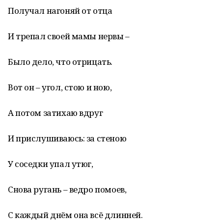
Получал нагоняй от отца
И трепал своей мамы нервы –
Было дело, что отрицать.
Вот он – угол, стою и ною,
А потом затихаю вдруг
И прислушиваюсь: за стеною
У соседки упал утюг,
Снова ругань – ведро помоев,
С каждый днём она всё длинней.