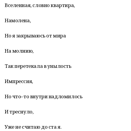
Вселенная, словно квартира,
Намолена,
Но я закрываюсь от мира
На молнию,
Так перетекала в унылость
Импрессия,
Но что–то внутри надломилось
И треснуло,
Уже не считаю до ста я.