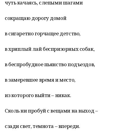
чуть качаясь, слепыми шагами
сокращаю дорогу домой
в сигаретно горчащее детство,
в хриплый лай беспризорных собак,
в беспробудное пьянство подъездов,
в замеревшее время и место,
из которого выйти – никак.
Сколь ни пробуй с вещами на выход –
сзади свет, темнота – впереди.