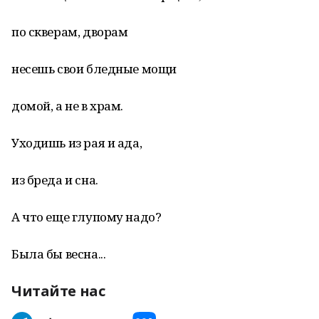
по скверам, дворам
несешь свои бледные мощи
домой, а не в храм.
Уходишь из рая и ада,
из бреда и сна.
А что еще глупому надо?
Была бы весна...
Читайте нас