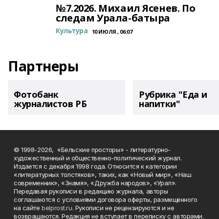
№7.2026. Михаил Ясенев. По
следам Урала-батыра
Культура
10 ИЮЛЯ , 06:07
Партнеры
Фотобанк
Рубрика "Еда и
журналистов РБ
напитки"
© 1998-2026, «Бельские просторы» - литературно-
художественный и общественно-политический журнал.
Издается с декабря 1998 года. Относится к категории
«литературных толстяков», таких, как «Новый мир», «Наш
современник», «Знамя», «Дружба народов», «Урал».
Передавая рукописи в редакцию журнала, авторы
соглашаются с условиями договора оферты, размещенного
на сайте
belprost.ru
. Рукописи не рецензируются и не
возвращаются. Редакция не вступает в переписку с авторами.