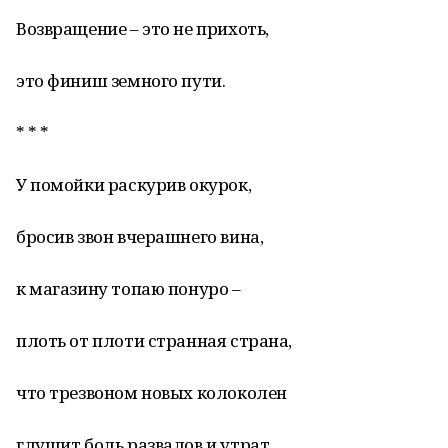
Возвращение – это не прихоть,
это финиш земного пути.
* * *
У помойки раскурив окурок,
бросив звон вчерашнего вина,
к магазину топаю понуро –
плоть от плоти странная страна,
что трезвоном новых колоколен
глушит боль развалов и утрат.