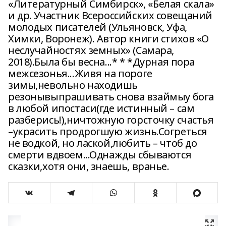
«Литературный Симбирск», «Белая скала»
и др. Участник Всероссийских совещаний
молодых писателей (Ульяновск, Уфа,
Химки, Воронеж). Автор книги стихов «О
неслучайностях земных» (Самара,
2018).Была бы весна...* * *Дурная пора
межсезонья...Живя на пороге
зимы,невольно находишь
резонывыпрашивать снова взаймыу бога
в любой ипостаси(где истинный – сам
разберись!),ничтожную горсточку счастья
–украсить продрогшую жизнь.Согреться
не водкой, но лаской,любить – чтоб до
смерти вдвоем...Однажды сбываются
сказки,хотя они, знаешь, вранье.