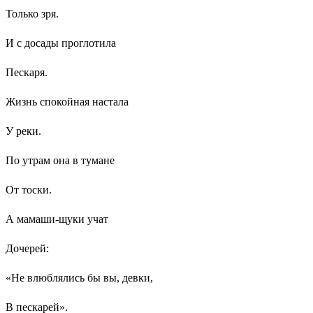
Только зря.
И с досады проглотила
Пескаря.
Жизнь спокойная настала
У реки.
По утрам она в тумане
От тоски.
А мамаши-щуки учат
Дочерей:
«Не влюблялись бы вы, девки,
В пескарей».