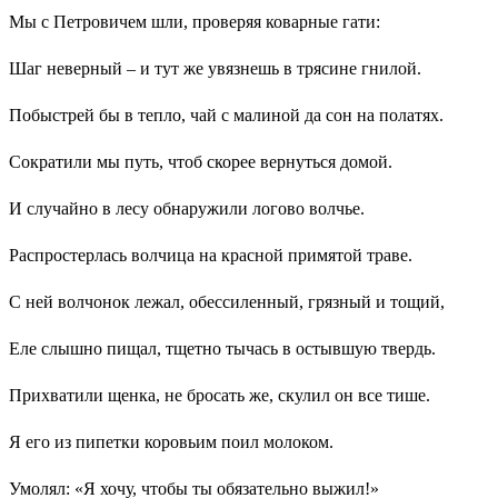
Мы с Петровичем шли, проверяя коварные гати:
Шаг неверный – и тут же увязнешь в трясине гнилой.
Побыстрей бы в тепло, чай с малиной да сон на полатях.
Сократили мы путь, чтоб скорее вернуться домой.
И случайно в лесу обнаружили логово волчье.
Распростерлась волчица на красной примятой траве.
С ней волчонок лежал, обессиленный, грязный и тощий,
Еле слышно пищал, тщетно тычась в остывшую твердь.
Прихватили щенка, не бросать же, скулил он все тише.
Я его из пипетки коровьим поил молоком.
Умолял: «Я хочу, чтобы ты обязательно выжил!»