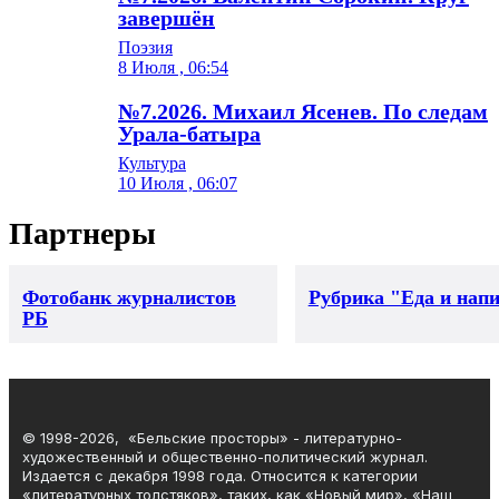
завершён
Поэзия
8 Июля , 06:54
№7.2026. Михаил Ясенев. По следам
Урала-батыра
Культура
10 Июля , 06:07
Партнеры
Фотобанк журналистов
Рубрика "Еда и нап
РБ
© 1998-2026, «Бельские просторы» - литературно-
художественный и общественно-политический журнал.
Издается с декабря 1998 года. Относится к категории
«литературных толстяков», таких, как «Новый мир», «Наш