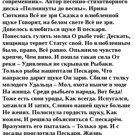
современник». Автор песенно-стихотворного
диска «Полминуты до весны». Ирина
Сюткина Всё не зря Сказка о влюбленной
щуке Говорят, на белом свете Всё не зря.
Довелось влюбиться щуке В пескаря.
Понеслась гулять молва О рыбе той: Дескать,
хищница теряет Статус свой. Но влюбленным
было, право, Всё равно. Опьянило чувство
крепче, Чем вино. И пошла такая сила От
реки – Удивленья не скрывали Рыбаки.
Только рыбы нашептали Пескарю, Что
напрасно дарит щуке Он зарю. Сбили с толку
молодого Удальца – Мол, охота нынче в моде
На живца. Среди рыбьего народа, Вот беда!
Тоже есть свои уроды, Как всегда. Испугался,
затаился И затих, Словно нашей щуке больше
Не жених. Полоснула гордость щуку, Как
ножом, И решила объясниться С пескарём.
Вразумить его пыталась – Только зря. И с
досады проглотила Пескаря. Жизнь