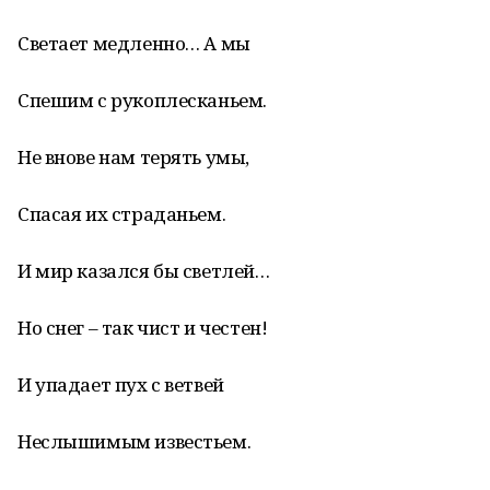
Светает медленно… А мы
Спешим с рукоплесканьем.
Не внове нам терять умы,
Спасая их страданьем.
И мир казался бы светлей…
Но снег – так чист и честен!
И упадает пух с ветвей
Неслышимым известьем.