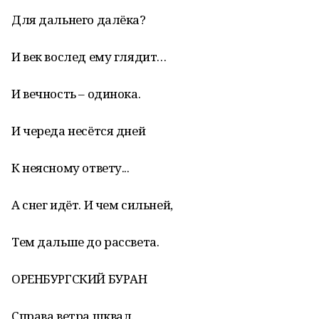
Для дальнего далёка?
И век вослед ему глядит…
И вечность – одинока.
И череда несётся дней
К неясному ответу...
А снег идёт. И чем сильней,
Тем дальше до рассвета.
ОРЕНБУРГСКИЙ БУРАН
Справа ветра шквал.