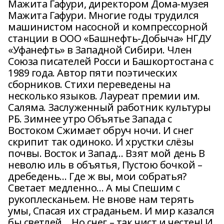
Мажита Гафури, директором Дома-музея
Мажита Гафури. Многие годы трудился
машинистом насосной и компрессорной
станции в ООО «Башнефть-Добыча» НГДУ
«Уфанефть» в Западной Сибири. Член
Союза писателей Росси и Башкортостана с
1989 года. Автор пяти поэтических
сборников. Стихи переведены на
несколько языков. Лауреат премии им.
Саляма. Заслуженный работник культуры
РБ. Зимнее утро Объятье Запада с
Востоком Сжимает обруч ночи. И снег
скрипит так одиноко. И хрустки слёзы
почвы. Восток и Запад… Взят мой день В
неволю иль в объятья, Пустою бочкой –
дребедень… Где ж вы, мои собратья?
Светает медленно… А мы Спешим с
рукоплесканьем. Не внове нам терять
умы, Спасая их страданьем. И мир казался
бы светлей… Но снег – так чист и честен! И