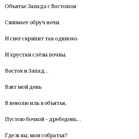
Объятье Запада с Востоком
Сжимает обруч ночи.
И снег скрипит так одиноко.
И хрустки слёзы почвы.
Восток и Запад…
Взят мой день
В неволю иль в объятья,
Пустою бочкой – дребедень…
Где ж вы, мои собратья?