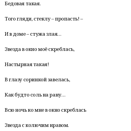
Бедовая такая.
Того гляди, стеклу – пропасть! –
И в доме – стужа злая…
Звезда в окно моё скреблась,
Настырная такая!
В глазу соринкой завелась,
Как будто соль на рану…
Всю ночь ко мне в окно скреблась
Звезда с колючим нравом.