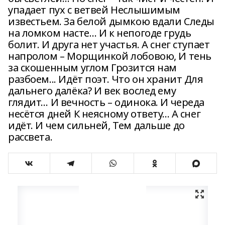
упадает пух с ветвей Неслышимым
известьем. За белой дымкою вдали Следы
на ломком насте… И к непогоде грудь
болит. И друга нет участья. А снег ступает
напролом – Морщинкой лобовою, И тень
за скошенным углом Грозится нам
разбоем... Идёт поэт. Что он хранит Для
дальнего далёка? И век вослед ему
глядит… И вечность – одинока. И череда
несётся дней К неясному ответу... А снег
идёт. И чем сильней, Тем дальше до
рассвета.