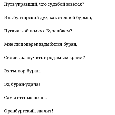
Путь укравший, что судьбой зовётся?
Иль бунтарский дух, как степной бурьян,
Пугача в обнимку с Буранбаем?..
Мне ли поперёк вздыбился буран,
Силясь разлучить с родимым краем?
Эх ты, вор-буран,
Эх, буран-удача!
Сам я степью пьян…
Оренбургский, значит!