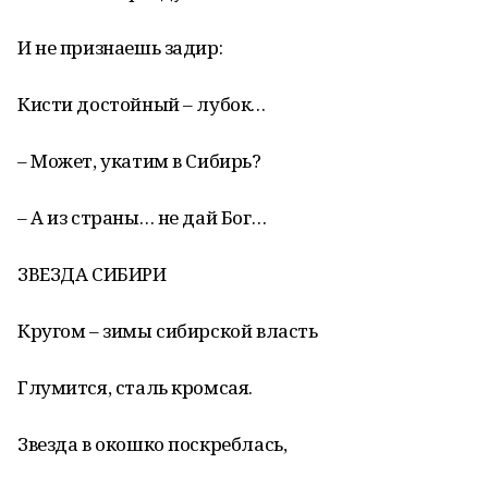
И не признаешь задир:
Кисти достойный – лубок…
– Может, укатим в Сибирь?
– А из страны… не дай Бог…
ЗВЕЗДА СИБИРИ
Кругом – зимы сибирской власть
Глумится, сталь кромсая.
Звезда в окошко поскреблась,