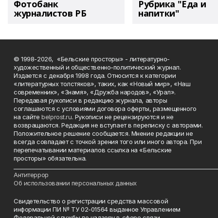
Фотобанк
Рубрика "Еда и
журналистов РБ
напитки"
© 1998-2026, «Бельские просторы» - литературно-
художественный и общественно-политический журнал.
Издается с декабря 1998 года. Относится к категории
«литературных толстяков», таких, как «Новый мир», «Наш
современник», «Знамя», «Дружба народов», «Урал».
Передавая рукописи в редакцию журнала, авторы
соглашаются с условиями договора оферты, размещенного
на сайте
belprost.ru
. Рукописи не рецензируются и не
возвращаются. Редакция не вступает в переписку с авторами.
Положительное решение сообщается. Мнение редакции не
всегда совпадает с точкой зрения того или иного автора. При
перепечатывании материалов ссылка на «Бельские
просторы» обязательна.
___________________________________________________________________________
Антитеррор
Об использовании персональных данных
Свидетельство о регистрации средства массовой
информации ПИ № ТУ 02-01564 выданное Управлением
Федеральной службы по надзору в сфере связи,