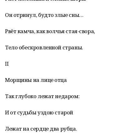
Он отринул, будто злые сны…
Рвёт камча, как волчья стая-свора,
Тело обескровленной страны.
II
Морщины на лице отца
Так глубоко лежат недаром:
И от судьбы уздою старой
Лежат на сердце два рубца.