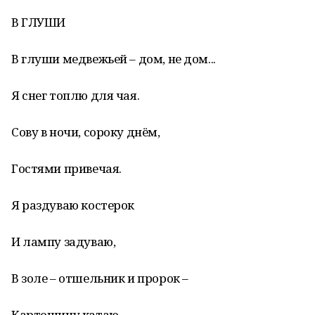
В ГЛУШИ
В глуши медвежьей – дом, не дом...
Я снег топлю для чая.
Сову в ночи, сороку днём,
Гостями привечая.
Я раздуваю костерок
И лампу задуваю,
В золе – отшельник и пророк –
Картошину катаю.