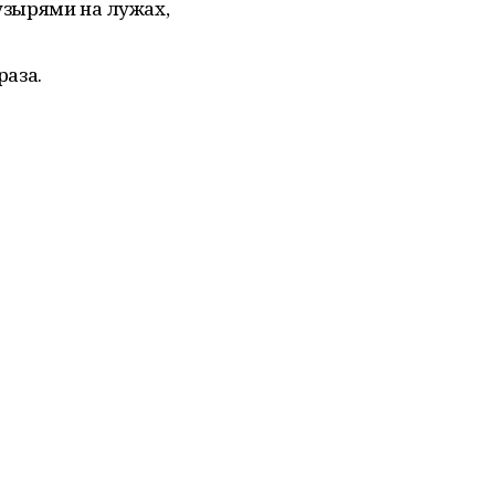
пузырями на лужах,
раза.