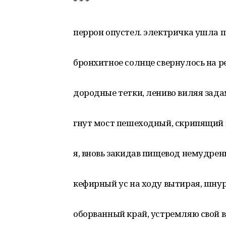
* * *
перрон опустел. электричка ушла п
бронхитное солнце свернулось на р
дородные тетки, лениво виляя зада
гнут мост пешеходный, скрипящий 
я, вновь закидав пищевод немудре
кефирный ус на ходу вытирая, шну
оборванный край, устремляю свой 