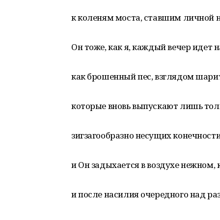
к коленям моста, ставшим личной 
Он тоже, как я, каждый вечер идет 
как брошенный пес, взглядом шари
которые вновь выпускают лишь тол
зигзагообразно несущих конечности
и Он задыхается в воздухе нежном, 
и после насилия очередного над р