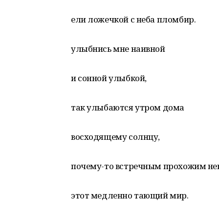
ели ложечкой с неба пломбир.
улыбнись мне наивной
и сонной улыбкой,
так улыбаются утром дома
восходящему солнцу,
почему-то встречным прохожим не
этот медленно тающий мир.