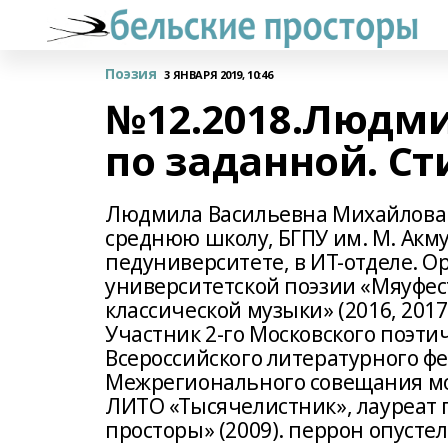
Поэзия
3 ЯНВАРЯ 2019, 10:46
№12.2018.Людм
по заданной. Ст
Людмила Васильевна Михайлова р
среднюю школу, БГПУ им. М. Акму
педуниверситете, в ИТ-отделе. 
университетской поэзии «Мяуфес
классической музыки» (2016, 2017)
Участник 2-го Московского поэтиче
Всероссийского литературного фе
Межрегионального совещания мол
ЛИТО «Тысячелистник», лауреат
просторы» (2009). перрон опусте