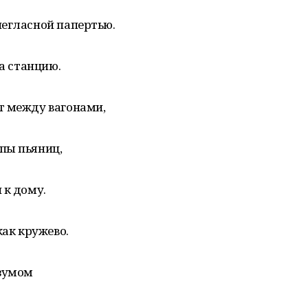
негласной папертью.
на станцию.
т между вагонами,
пы пьяниц,
 к дому.
как кружево.
азумом