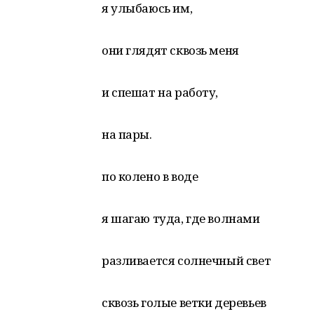
я улыбаюсь им,
они глядят сквозь меня
и спешат на работу,
на пары.
по колено в воде
я шагаю туда, где волнами
разливается солнечный свет
сквозь голые ветки деревьев