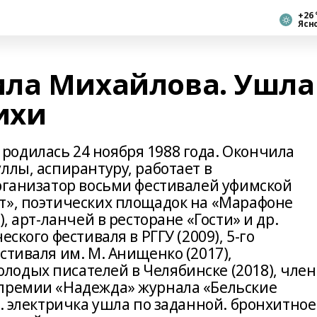
+26 
Ясн
ила Михайлова. Ушла
ихи
одилась 24 ноября 1988 года. Окончила
ллы, аспирантуру, работает в
Организатор восьми фестивалей уфимской
т», поэтических площадок на «Марафоне
, арт-ланчей в ресторане «Гости» и др.
ского фестиваля в РГГУ (2009), 5-го
стиваля им. М. Анищенко (2017),
одых писателей в Челябинске (2018), член
 премии «Надежда» журнала «Бельские
л. электричка ушла по заданной. бронхитное