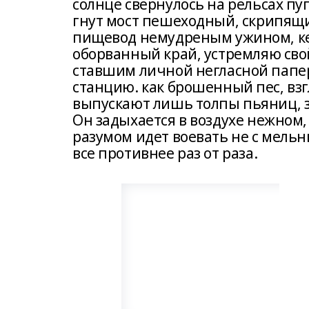
солнце свернулось на рельсах пу
гнут мост пешеходный, скрипящи
пищевод немудреным ужином, ке
оборванный край, устремляю сво
ставшим личной негласной паперт
станцию. как брошенный пес, вз
выпускают лишь толпы пьяниц, з
Он задыхается в воздухе нежном,
разумом идет воевать не с мельн
все противнее раз от раза.