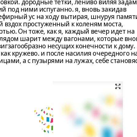
говкой. дородные тетки, лениво виляя задам
й под ними испуганно. я, вновь закидав
фирный ус на ходу вытирая, шнуруя памят
й вздох простуженный к коленям моста,
ью. Он тоже, как я, каждый вечер идет на
глядом шарит между вагонами, которые вно
игзагообразно несущих конечности к дому.
 как кружево. и после насилия очередного н
ицами, а с пузырями на лужах, себе становя