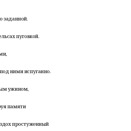
о заданной.
ельсах пуговкой.
ми,
под ними испуганно.
ным ужином,
руя памяти
вздох простуженный