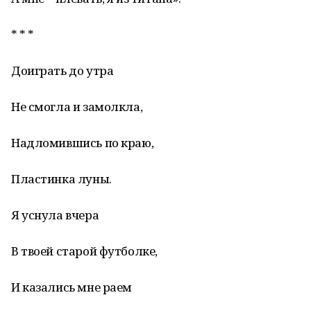
* * *
Доиграть до утра
Не смогла и замолкла,
Надломившись по краю,
Пластинка луны.
Я уснула вчера
В твоей старой футболке,
И казались мне раем