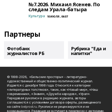
№7.2026. Михаил Ясенев. По
следам Урала-батыра
Культура
10 ИЮЛЯ , 06:07
Партнеры
Фотобанк
Рубрика "Еда и
журналистов РБ
напитки"
© 1998-2026, «Бельские просторы» - литературно-
художественный и общественно-политический журнал.
Издается с декабря 1998 года. Относится к категории
«литературных толстяков», таких, как «Новый мир», «Наш
современник», «Знамя», «Дружба народов», «Урал».
Передавая рукописи в редакцию журнала, авторы
соглашаются с условиями договора оферты, размещенного
на сайте
belprost.ru
. Рукописи не рецензируются и не
возвращаются. Редакция не вступает в переписку с авторами.