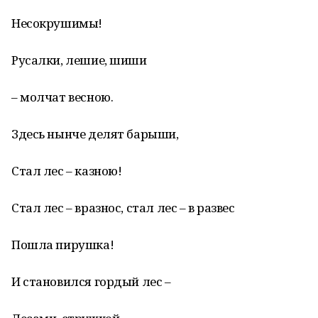
Несокрушимы!
Русалки, лешие, шиши
– молчат весною.
Здесь нынче делят барыши,
Стал лес – казною!
Стал лес – вразнос, стал лес – в развес
Пошла пирушка!
И становился гордый лес –