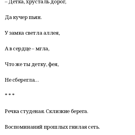
– Детка, хрусталь дорог,
Да кучер пьян.
У замка светла аллея,
А в сердце – мгла,
Что же ты детку, фея,
Не сберегла…
* * *
Речка студеная. Склизкие берега.
Воспоминаний прошлых гнилая сеть.