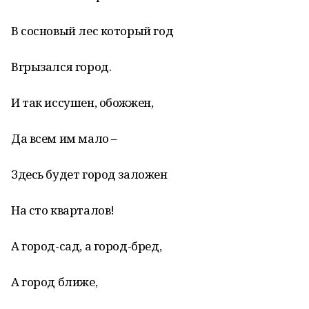
В сосновый лес который год
Вгрызался город.
И так иссушен, обожжен,
Да всем им мало –
Здесь будет город заложен
На сто кварталов!
А город-сад, а город-бред,
А город ближе,