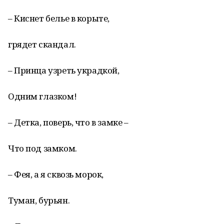
– Киснет белье в корыте,
грядет скандал.
– Принца узреть украдкой,
Одним глазком!
– Детка, поверь, что в замке –
Что под замком.
– Фея, а я сквозь морок,
Туман, бурьян.