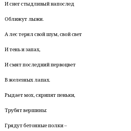
И снег стыдливый напослед
Оближут лыжи.
А лес терял свой шум, свой свет
И тень и запах,
И смят последний первоцвет
В железных лапах.
Рыдает мох, скрипят пеньки,
Трубят вершины:
Грядут бетонные полки –