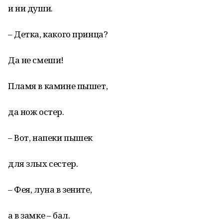
и ни души.
– Детка, какого принца?
Да не смеши!
Пламя в камине пышет,
да нож остер.
– Вот, напеки пышек
для злых сестер.
– Фея, луна в зените,
а в замке – бал.