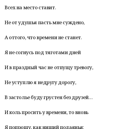
Всех на место ставит.
Не от удушья пасть мне суждено,
А оттого, что времени не станет.
Я не согнусь под тяготами дней
И в праздный час не отпущу тревогу,
Не уступлю я недругу дорогу,
В застолье буду грустен без друзей…
И коль просить у времени, то вновь
Я попрошу, как нищий подаянья: