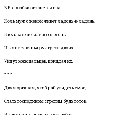
В Его любви останется она.
Коль муж с женой живет ладонь-в-ладонь,
В их очаге не кончится огонь.
И в миг слиянья рук грехи двоих
Уйдут меж пальцев, покидая их.
* * *
Двум органам, чтоб рай увидеть смог,
Стать господином строгим будь готов.
Из них один – ютится меж зубов,