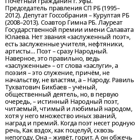
Почётный гражданин г. Уфы.
Председатель правления СП РБ (1995–
2012). Депутат Госсобрания – Курултая РБ
(2008–2013). Соавтор Гимна РБ. Лауреат
Государственной премии имени Салавата
Юлаева. Нет звания «заслуженный поэт»,
есть заслуженные учителя, нефтяники,
артисты… Поэт – сразу Народный.
Наверное, это правильно, ведь
«заслуженные» – от слова «заслуги», а
поэзия – это служение, причём, не
начальству, не властям, а – Народу. Равиль
Тухватович Бикбаев – учёный,
общественный деятель, но, в первую
очередь, – истинный Народный поэт,
читаемый, чтимый и любимый народом,
хотя у него множество иных званий,
наград и премий. Когда поэт несет родную
речь, Как вздох, как поцелуй, сквозь
непогоду, Она – живёт, горит. А он обжечь