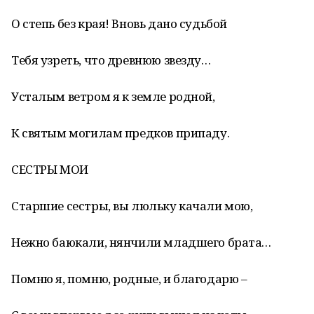
О степь без края! Вновь дано судьбой
Тебя узреть, что древнюю звезду…
Усталым ветром я к земле родной,
К святым могилам предков припаду.
СЕСТРЫ МОИ
Старшие сестры, вы люльку качали мою,
Нежно баюкали, нянчили младшего брата…
Помню я, помню, родные, и благодарю –