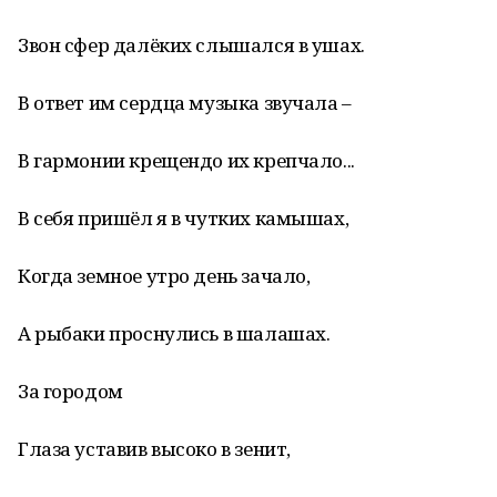
Звон сфер далёких слышался в ушах.
В ответ им сердца музыка звучала –
В гармонии крещендо их крепчало...
В себя пришёл я в чутких камышах,
Когда земное утро день зачало,
А рыбаки проснулись в шалашах.
За городом
Глаза уставив высоко в зенит,