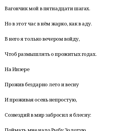
Вагончик мой в пятнадцати шагах.
Но в этот час в нём жарко, как в аду.
В него я только вечером войду,
Чтоб размышлять о прожитых годах.
На Инзере
Прожив бездарно лето и весну
И проживая осень непростую,
Созвездий в мир забросил я блесну:
Поймать мне надо Рыбу Золотую.