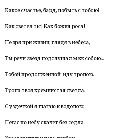
Какое счастье, бард, побыть с тобою!
Как светел ты! Как божия роса!
Не зря при жизни, глядя в небеса,
Ты речи звёзд подслушал меж собою...
Тобой продолженной, иду тропою.
Тропа твоя кремнистая светла.
С уздечкой я шагаю к водопою:
Пегас по небу скачет без седла.