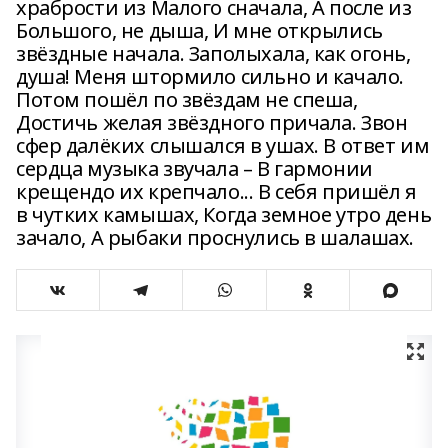
храбрости из Малого сначала, А после из
Большого, не дыша, И мне открылись
звёздные начала. Заполыхала, как огонь,
душа! Меня штормило сильно и качало.
Потом пошёл по звёздам не спеша,
Достичь желая звёздного причала. Звон
сфер далёких слышался в ушах. В ответ им
сердца музыка звучала – В гармонии
крещендо их крепчало... В себя пришёл я
в чутких камышах, Когда земное утро день
зачало, А рыбаки проснулись в шалашах.