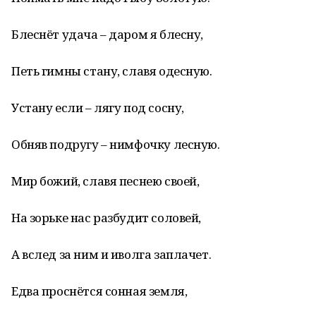
Блеснёт удача – даром я блесну,
Петь гимны стану, славя одесную.
Устану если – лягу под сосну,
Обняв подругу – нимфочку лесную.
Мир божий, славя песнею своей,
На зорьке нас разбудит соловей,
А вслед за ним и иволга заплачет.
Едва проснётся сонная земля,