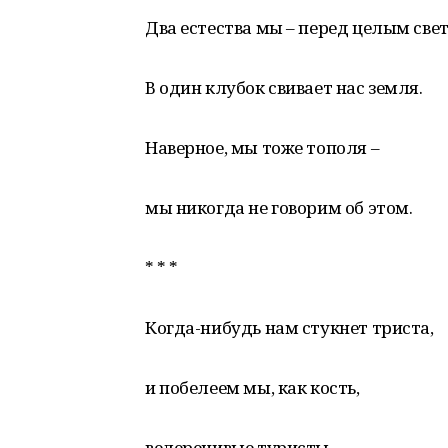
Два естества мы – перед целым све
В один клубок свивает нас земля.
Наверное, мы тоже тополя –
мы никогда не говорим об этом.
* * *
Когда-нибудь нам стукнет триста,
и побелеем мы, как кость,
велеречивые туристы