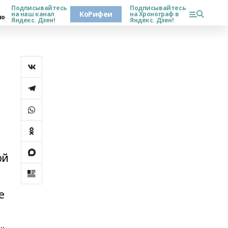
Подписывайтесь
Подписывайтесь
КоРифеи
на наш канал
на Хронограф в
но
Яндекс. Дзен!
Яндекс. Дзен!
.
ой
е