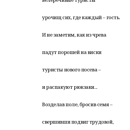
урочищ сих, где каждый – гость.
И не заметим, как из чрева
падут порошей на виски
туристы нового посева –
и распакуют рюкзаки...
Возделав поле, бросив семя –
свершивши подвиг трудовой,