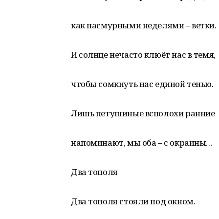
как пасмурными неделями – ветки.
И солнце нечасто клюёт нас в темя,
чтобы сомкнуть нас единой тенью.
Лишь петушиные всполохи ранние
напоминают, мы оба – с окраины…
Два тополя
Два тополя стояли под окном.