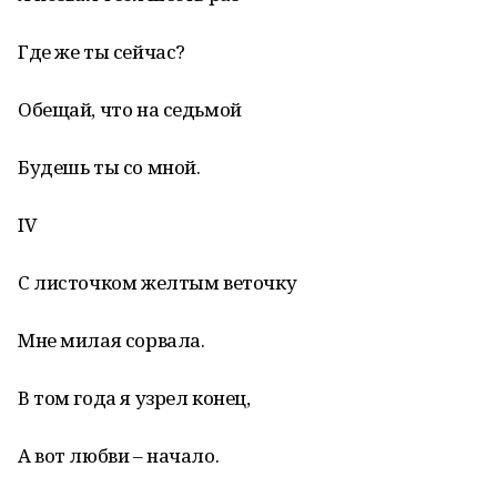
Где же ты сейчас?
Обещай, что на седьмой
Будешь ты со мной.
IV
С листочком желтым веточку
Мне милая сорвала.
В том года я узрел конец,
А вот любви – начало.