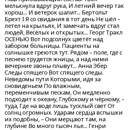
мелькнула вдруг рука, И летний вечер так
хорош... И ветерок шалит... Бертольт
Брехт I Я со свидания в тот день Не шёл –
летел на крыльях, И замечать вдруг стал
людей, Весёлых и открытых... Георг Тракл
ОСЕНЬЮ Вот подсолнух цветёт над
забором больницы. Пациенты на
солнышке греются тут. Рядом – поле, где с
песнею трудятся жницы, а над ними
вечерние звоны плывут... Анна Эбер
Следы спящего Вот спящего следы.
Неведомы пути Которыми, идя за
сновиденьем По влажным,
переменчивым пескам, Он медленно
подходит к океану, Глубокому и чёрному, –
туда, Где на воде лишь тусклый свет От
солнц огромных. Ударам сердца вспышки
их подобны, – Они мерцают там, на
глубине Во много тысяч лье... Генри