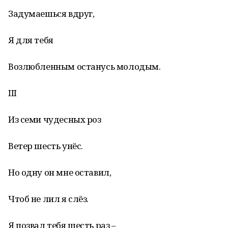
Задумаешься вдруг,
Я для тебя
Возлюбленным останусь молодым.
III
Из семи чудесных роз
Ветер шесть унёс.
Но одну он мне оставил,
Чтоб не лил я слёз.
Я позвал тебя шесть раз –