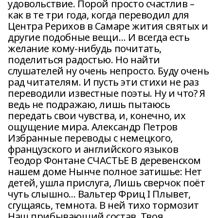
удовольствие. Порой просто счастлив –
как в те три года, когда переводил для
Центра Рерихов в Самаре жития святых и
другие подобные вещи… И всегда есть
желание кому-нибудь почитать,
поделиться радостью. Но найти
слушателей ну очень непросто. Буду очень
рад читателям. И пусть эти стихи не раз
переводили известные поэты. Ну и что? Я
ведь не подражаю, лишь пытаюсь
передать свои чувства, и, конечно, их
ощущение мира. Александр Петров
Избранные переводы с немецкого,
французского и английского языков
Теодор Фонтане СЧАСТЬЕ В деревенском
нашем доме Нынче полное затишье: Нет
детей, ушла прислуга, Лишь сверчок поёт
чуть слышно... Вальтер Фриц I Плывет,
сгущаясь, темнота. В ней тихо тормозит
Наш прибывающий состав. Твоя