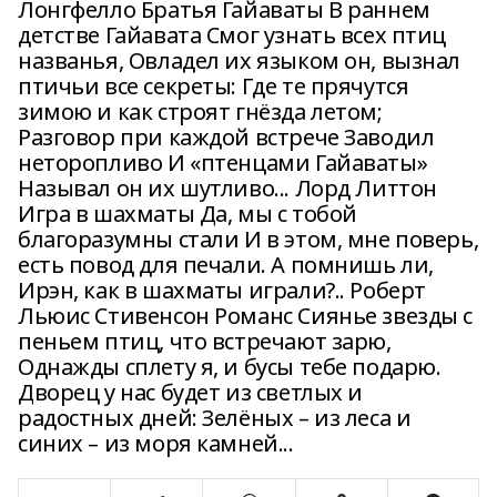
Лонгфелло Братья Гайаваты В раннем
детстве Гайавата Смог узнать всех птиц
названья, Овладел их языком он, вызнал
птичьи все секреты: Где те прячутся
зимою и как строят гнёзда летом;
Разговор при каждой встрече Заводил
неторопливо И «птенцами Гайаваты»
Называл он их шутливо... Лорд Литтон
Игра в шахматы Да, мы с тобой
благоразумны стали И в этом, мне поверь,
есть повод для печали. А помнишь ли,
Ирэн, как в шахматы играли?.. Роберт
Льюис Стивенсон Романс Сиянье звезды с
пеньем птиц, что встречают зарю,
Однажды сплету я, и бусы тебе подарю.
Дворец у нас будет из светлых и
радостных дней: Зелёных – из леса и
синих – из моря камней...