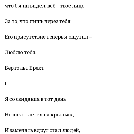
что б я ни видел, всё – твоё лицо.
За то, что лишь через тебя
Его присутствие теперь я ощутил –
Люблю тебя.
Бертольт Брехт
I
Я со свидания в тот день
Не шёл – летел на крыльях,
И замечать вдруг стал людей,