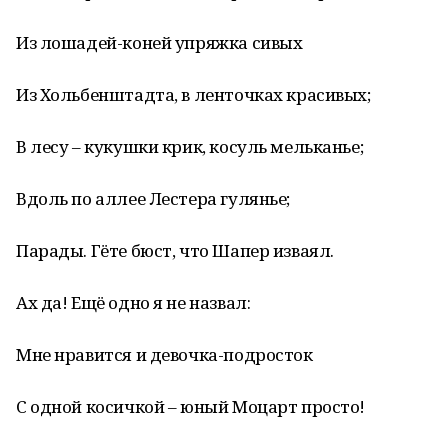
Из лошадей-коней упряжка сивых
Из Хольбенштадта, в ленточках красивых;
В лесу – кукушки крик, косуль мельканье;
Вдоль по аллее Лестера гулянье;
Парады. Гёте бюст, что Шапер изваял.
Ах да! Ещё одно я не назвал:
Мне нравится и девочка-подросток
С одной косичкой – юный Моцарт просто!