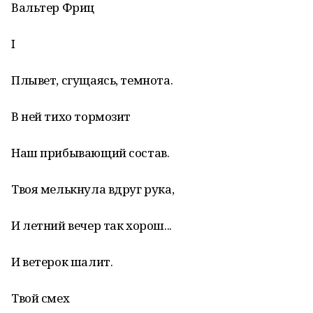
Вальтер Фриц
I
Плывет, сгущаясь, темнота.
В ней тихо тормозит
Наш прибывающий состав.
Твоя мелькнула вдруг рука,
И летний вечер так хорош...
И ветерок шалит.
Твой смех