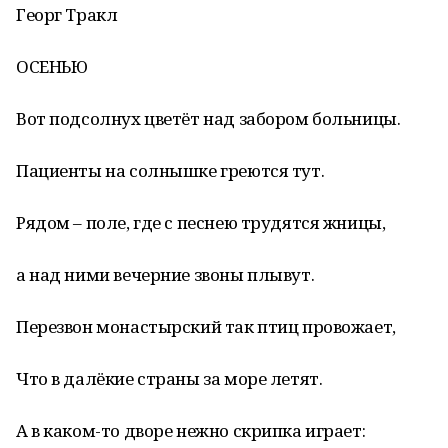
Георг Тракл
ОСЕНЬЮ
Вот подсолнух цветёт над забором больницы.
Пациенты на солнышке греются тут.
Рядом – поле, где с песнею трудятся жницы,
а над ними вечерние звоны плывут.
Перезвон монастырский так птиц провожает,
Что в далёкие страны за море летят.
А в каком-то дворе нежно скрипка играет: