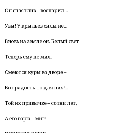
Он счастлив – воспарил!..
Увы! У крыльев силы нет.
Вновь на земле он. Белый свет
Теперь ему не мил.
Смеются куры во дворе –
Вот радость-то для них!...
Той их привычке – сотни лет,
А его горю – миг!