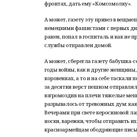
фронтах, дать ему «Комсомолку».
А может, газету эту привез в вещме
немецкими фашистами с первых дне
ранен, попал в госпиталь и как не
службы отправлен домой.
А может, сберегла газету бабушка-с
годы войны, как и другие женщины, 
коровенках, а то и на себе таскали 
за десятки верст пешком отправлял
взгромоздив на плечи тяжелые мешк
разрывалось от тревожных дум: как
Вечерами при свете керосиновой ла
носки, варежки, чтобы отправить их
красноармейцам ободряющие пись