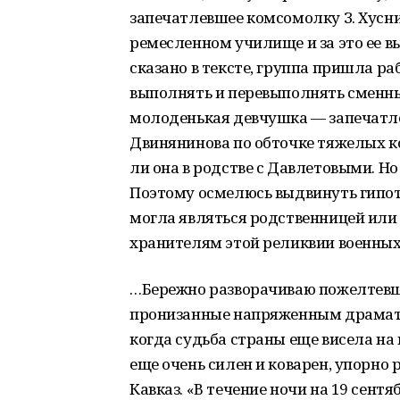
запечатлевшее комсомолку З. Хусни
ремесленном училище и за это ее в
сказано в тексте, группа пришла ра
выполнять и перевыполнять сменны
молоденькая девчушка — запечатле
Двинянинова по обточке тяжелых ко
ли она в родстве с Давлетовыми. Н
Поэтому осмелюсь выдвинуть гипоте
могла являться родственницей или
хранителям этой реликвии военных
…Бережно разворачиваю пожелтевши
пронизанные напряженным драматиз
когда судьба страны еще висела на 
еще очень силен и коварен, упорно 
Кавказ. «В течение ночи на 19 сент