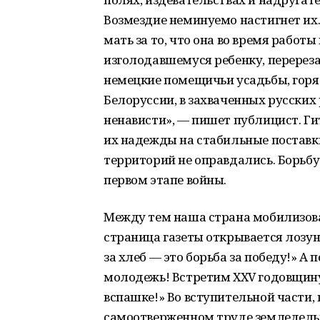
Возмездие неминуемо настигнет их.
мать за то, что она во время работ
изголодавшемуся ребенку, перерезал
немецкие помещичьи усадьбы, горят
Белоруссии, в захваченных русски
ненависти», — пишет публицист. Г
их надежды на стабильные поставк
территорий не оправдались. Борьбу 
первом этапе войны.
Между тем наша страна мобилизовал
страница газеты открывается лозу
за хлеб — это борьба за победу!» А 
молодежь! Встретим ХХV годовщину
вспашке!» Во вступительной части
самоотверженном труде земледельц