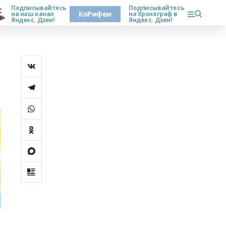
Подписывайтесь
Подписывайтесь
С
КоРифеи
на наш канал
на Хронограф в
дь
Яндекс. Дзен!
Яндекс. Дзен!