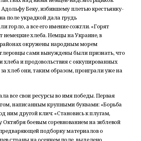
 Адольфу Беку, избившему плетью крестьянку-
ы на поле украдкой дала грудь
и горло, а все его имение сожгли. «Горят
 немецкие хлеба. Немцы на Украине, в
х районах окружены народным морем
итлеровцы сами вынуждены были признать, что
и хлеба и продовольствия с оккупированных
за хлеб они, таким образом, проиграли уже на
а все свои ресурсы во имя победы. Первая
нгом, написанным крупными буквами: «Борьба
под ним другой клич: «Становись к плугам,
 Октября боевым соревнованием на зяблевой
, предваряющей подборку материалов о
ев страны на осеннем поле, выделено