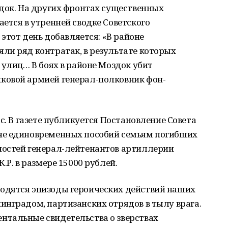
здок. На других фронтах существенных
ется в утренней сводке Советского
 этот день добавляется: «В районе
ли ряд контратак, в результате которых
 улиц… В боях в районе Моздок убит
ковой армией генерал-полковник фон-
с. В газете публикуется Постановление Совета
че единовременных пособий семьям погибших
ностей генерал-лейтенантов артиллерии
.Р. в размере 15000 рублей.
одятся эпизоды героических действий наших
инградом, партизанских отрядов в тылу врага.
тальные свидетельства о зверствах