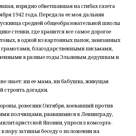
вшая, изрядно обветшавшая на сгибах газета
ября 1942 года. Передала ее моя дальняя
пускница средней общеобразовательной школы
ике стенки, где хранится все самое дорогое
овых, в одной из картонных папок, завязанных
и грамотами, благодарственными письмами,
ченными в разные годы Эльзиным дедушкам и
 не знает: ни ее мама, ни бабушка, живущая
ой строить догадки.
тороны, ровесник Октября, воевавший против
скими полчищами, рвавшимися к Ленинграду,
 милитаристской Японии, упросил комсорга-
 в пору затишья беседу о положении на