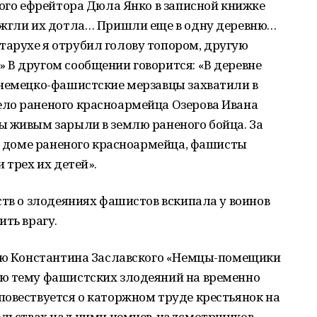
того ефрейтора Дюла Янко в записной книжке
ожгли их дотла… Пришли еще в одну деревню…
арухе я отрубил голову топором, другую
 В другом сообщении говорится: «В деревне
 немецко-фашистские мерзавцы захватили в
ло раненого красноармейца Озерова Ивана
ы живым зарыли в землю раненого бойца. За
 в доме раненого красноармейца, фашисты
 трех их детей».
ств о злодеяниях фашистов вскипала у воинов
ить врагу.
тью Константина Заславского «Немцы-помещики
ю тему фашистских злодеяний на временно
повествуется о каторжном труде крестьянок на
тельствах над ними немцев-надсмотрщиков.