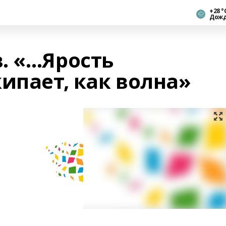
+28 °
Дож
. «…Ярость
ипает, как волна»