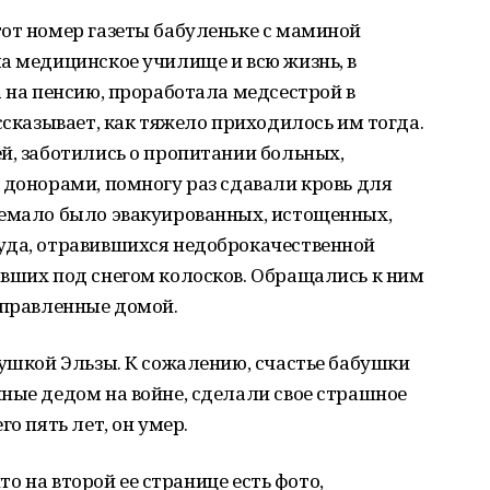
от номер газеты бабуленьке с маминой
а медицинское училище и всю жизнь, в
а на пенсию, проработала медсестрой в
ссказывает, как тяжело приходилось им тогда.
й, заботились о пропитании больных,
 донорами, помногу раз сдавали кровь для
немало было эвакуированных, истощенных,
уда, отравившихся недоброкачественной
авших под снегом колосков. Обращались к ним
тправленные домой.
душкой Эльзы. К сожалению, счастье бабушки
ные дедом на войне, сделали свое страшное
о пять лет, он умер.
что на второй ее странице есть фото,