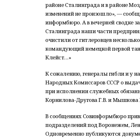
районе Сталинграда и в районе Мо
изменений не произошло», — сообща
информбюро. А в вечерней сводке за
Сталинграда наши части предприня
очистили от гитлеровцев несколько
командующий немецкой первой тан
Клейст…»
К сожалению, генералы гибли и у на
Народных Комиссаров СССР о выда
при исполнении служебных обязан
Корнилова-Другова Г.В. и Мышкова К
В сообщениях Совинформбюро прив
подразделений под Воронежем, Лен
Одновременно публикуются докумен