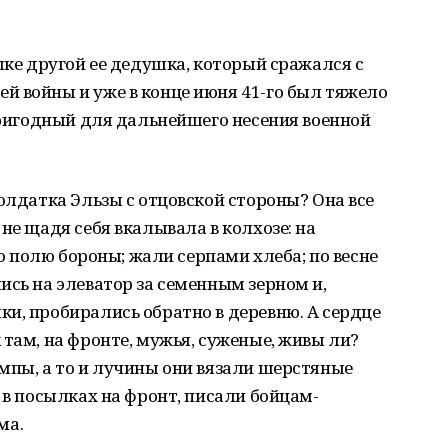
шке другой ее дедушка, который сражался с
й войны и уже в конце июня 41-го был тяжело
 пригодный для дальнейшего несения военной
олдатка Эльзы с отцовской стороны? Она все
не щадя себя вкалывала в колхозе: на
по полю бороны; жали серпами хлеба; по весне
ись на элеватор за семенным зерном и,
и, пробирались обратно в деревню. А сердце
 там, на фронте, мужья, суженые, живы ли?
мпы, а то и лучины они вязали шерстяные
 в посылках на фронт, писали бойцам-
ма.