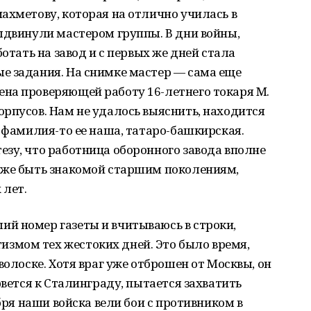
ахметову, которая на отлично училась в
ыдвинули мастером группы. В дни войны,
ботать на завод и с первых же дней стала
е задания. На снимке мастер — сама еще
на проверяющей работу 16-летнего токаря М.
рпусов. Нам не удалось выяснить, находится
о фамилия-то ее наша, татаро-башкирская.
зу, что работница оборонного завода вполне
 же быть знакомой старшим поколениям,
 лет.
й номер газеты и вчитываюсь в строки,
мом тех жестоких дней. Это было время,
волоске. Хотя враг уже отброшен от Москвы, он
рвется к Сталинграду, пытается захватить
ября наши войска вели бои с противником в