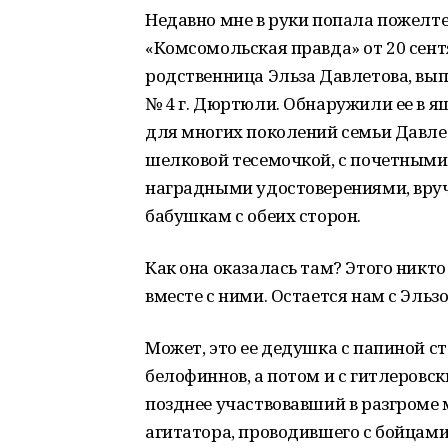
Недавно мне в руки попала пожелте
«Комсомольская правда» от 20 сент
родственница Эльза Давлетова, вы
№ 4 г. Дюртюли. Обнаружили ее в ящ
для многих поколений семьи Давлет
шелковой тесемочкой, с почетным
наградными удостоверениями, вру
бабушкам с обеих сторон.
Как она оказалась там? Этого никто
вместе с ними. Остается нам с Эльз
Может, это ее дедушка с папиной с
белофиннов, а потом и с гитлеров
позднее участвовавший в разгроме
агитатора, проводившего с бойцами