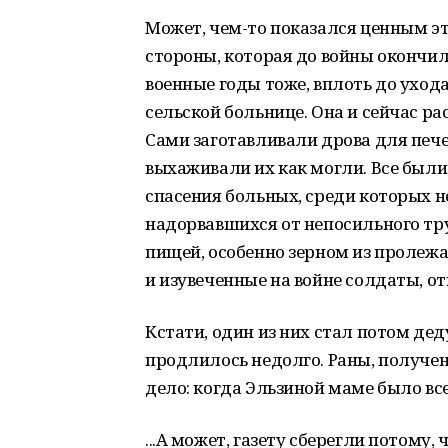
Может, чем-то показался ценным эт
стороны, которая до войны окончил
военные годы тоже, вплоть до уход
сельской больнице. Она и сейчас ра
Сами заготавливали дрова для пече
выхаживали их как могли. Все были
спасения больных, среди которых 
надорвавшихся от непосильного тр
пищей, особенно зерном из пролеж
и изувеченные на войне солдаты, о
Кстати, один из них стал потом де
продлилось недолго. Раны, получен
дело: когда Эльзиной маме было всег
...А может, газету сберегли потому, 