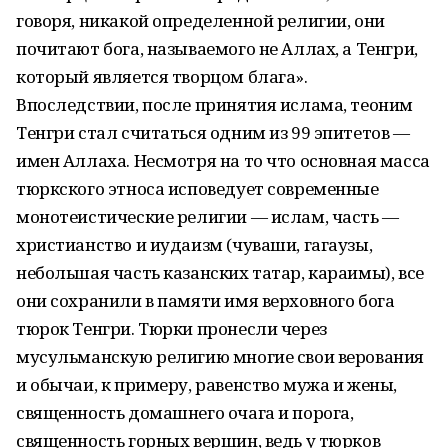
говоря, никакой определенной религии, они
почитают бога, называемого не Аллах, а Тенгри,
который является творцом блага».
Впоследствии, после принятия ислама, теоним
Тенгри стал считаться одним из 99 эпитетов —
имен Аллаха. Несмотря на то что основная масса
тюркского этноса исповедует современные
монотеистические религии — ислам, часть —
христианство и иудаизм (чуваши, гагаузы,
небольшая часть казанских татар, караимы), все
они сохранили в памяти имя верховного бога
тюрок Тенгри. Тюрки пронесли через
мусульманскую религию многие свои верования
и обычаи, к примеру, равенство мужа и жены,
священность домашнего очага и порога,
священность горных вершин, ведь у тюрков