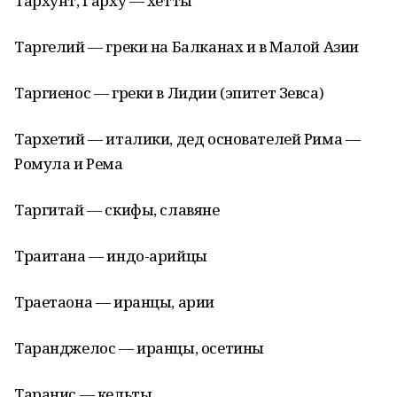
Тархунт, Гарху — хетты
Таргелий — греки на Балканах и в Малой Азии
Таргиенос — греки в Лидии (эпитет Зевса)
Тархетий — италики, дед основателей Рима —
Ромула и Рема
Таргитай — скифы, славяне
Траитана — индо-арийцы
Траетаона — иранцы, арии
Таранджелос — иранцы, осетины
Таранис — кельты