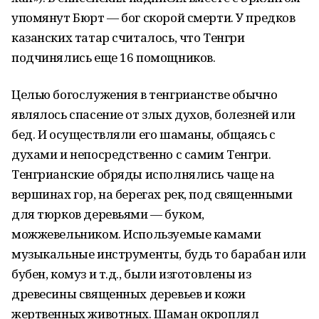
упомянут Бюрт — бог скорой смерти. У предков
казанских татар считалось, что Тенгри
подчинялись еще 16 помощников.
Целью богослужения в тенгрианстве обычно
являлось спасение от злых духов, болезней или
бед. И осуществляли его шаманы, общаясь с
духами и непосредственно с самим Тенгри.
Тенгрианские обряды исполнялись чаще на
вершинах гор, на берегах рек, под священными
для тюрков деревьями — буком,
можжевельником. Используемые камами
музыкальные инструменты, будь то барабан или
бубен, комуз и т.д., были изготовлены из
древесины священных деревьев и кожи
жертвенных животных. Шаман окроплял