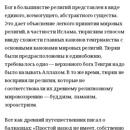
Бог в большинстве религий представлен в виде
единого, всемогущего, абстрактного существа.
Это дает объяснение легкого принятия мировых
религий, в частности Ислама, тюркским этносом
ввиду схожести главных канонов тенгрианства с
основными канонами мировых религий. Тюрки
были предрасположены к единобожию,
требовалось одно — верховного бога Тенгри надо
было называть Аллахом. В то же время, тюрки не
восприняли религии, которые не
соответствовали их древнему религиозному
мировоззрению — буддизм, ламаизм,
зороастризм.
Вот как древний путешественник писал о
балкарцах: «Простой народ не имеет, собственно