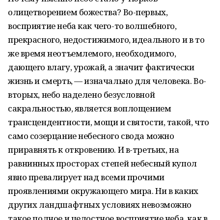
олицетворением божества? Во-первых,
восприятие неба как чего-то волшебного,
прекрасного, недостижимого, идеального и в то
же время неотъемлемого, необходимого,
дающего влагу, урожай, а значит фактически
жизнь и смерть, — изначально для человека. Во-
вторых, небо наделено безусловной
сакральностью, является воплощением
трансцендентности, мощи и святости, такой, что
само созерцание небесного свода можно
приравнять к откровению. И в-третьих, на
равнинных просторах степей небесный купол
явно превалирует над всеми прочими
проявлениями окружающего мира. Ни в каких
других ландшафтных условиях невозможно
такое полное и целостное восприятие неба, как в