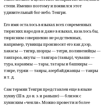
степи. Именно поэтому и появился этот
удивительный бог-небо. Тенгри.
Его имя осталось в языках всех современных
тюркских народов и даже в языках, казалось бы,
тюркским совершенно не родственных,
например, тувинцы произносят его как дээр,
хакасы — тигир, шорцы — тегри, полинезийцы —
тангароа, якуты — тангара (таныр), чуваши —
тура, караимы — тары, татары и башкиры —
тэнре, турки — танры, азербайджанцы — танры
и т. д.
Сам термин Тенгри представлен еще в языке
хунну (III в. до н. э. и раньше) — близок с
хуннским «ченли». Можно провести и более