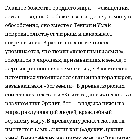
Главное божество среднего мира — «священная
земля — вода». Это божество нигде не упомянуто
обособленно, оно вместе с Тенгри и Умай
покровительствует тюркам и наказывает
согрешивших. В различных источниках
упоминается, что тюрки «поют гимны земле»,
говорится о чародеях, призывающих к земле, о
жертвоприношениях земле и воде. В китайских
источниках упоминается священная гора тюрок,
называвшаяся «бог земли». В древнетюркских
енисейских текстах и «Книге гаданий» несколько
раз упомянут Эрклиг, бог — владыка нижнего
мира, разлучающий людей, враждебный
верхнему миру. В древнеуйгурских текстах он
именуется Таму-Эрклиг-хан («адский Эрклиг-
хан»). В енисейских надписях вместе с Эрклигом