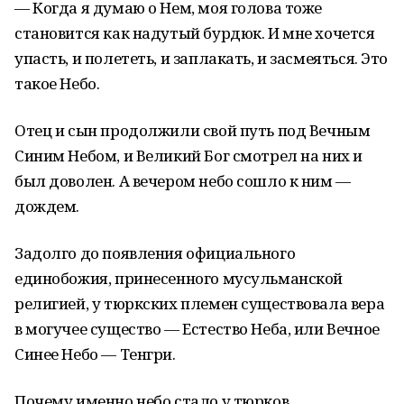
— Когда я думаю о Нем, моя голова тоже
становится как надутый бурдюк. И мне хочется
упасть, и полететь, и заплакать, и засмеяться. Это
такое Небо.
Отец и сын продолжили свой путь под Вечным
Синим Небом, и Великий Бог смотрел на них и
был доволен. А вечером небо сошло к ним —
дождем.
Задолго до появления официального
единобожия, принесенного мусульманской
религией, у тюркских племен существовала вера
в могучее существо — Естество Неба, или Вечное
Синее Небо — Тенгри.
Почему именно небо стало у тюрков