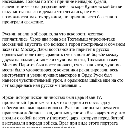
насекомые. Головы по этой причине нещадно зудели,
вследствие чего на разразившейся вскоре Куликовской битве
оккупанты только и делали что чесались, не имея
возможности махать оружием, по причине чего бесславно
проиграли сражение.
Русичи впали в эйфорию, за что вскорости жестоко
поплатились. Через два года хан Тохтамыш упросил-таки
москвичей впустить его войско в город постричься и обманом
захватил Москву. Дабы восстановить паритет в русско-
ордынской политике, сравнять счет в долгой борьбе между
двумя народами, а также из чувства мести, Тохтамыш сжег
Москву. Паритет был восстановлен, счет сравнялся, чувство
мести было удовлетворено; кочевники реквизировали весь
инструмент и увели лучших мастеров в Орду. Руси был
нанесен чувствительный урон, а ордынская шайка еще на сто
лет воцарилась над русскими землями...
Яркой исторической личностью был царь Иван IV,
прозванный Грозным за то, что от одного его взгляда у
собеседника выпадали волосы. Русские воины за время его
правления добились грандиозных успехов благодаря тому, что
возили с собой парсуну (портрет) царя, которую перед битвой
выставляли впереди войска. Враг при виде этого портрета