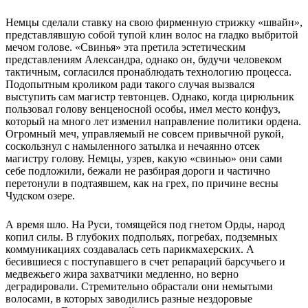
Немцы сделали ставку на свою фирменную стрижку «швайн»,
представлявшую собой тупой клин волос на гладко выбритой
мечом голове. «Свинья» эта претила эстетическим
представлениям Александра, однако он, будучи человеком
тактичным, согласился пронаблюдать технологию процесса.
Подопытным кроликом ради такого случая вызвался
выступить сам магистр тевтонцев. Однако, когда цирюльник
пользовал голову венценосной особы, имел место конфуз,
который на много лет изменил направление политики ордена.
Огромный меч, управляемый не совсем привычной рукой,
соскользнул с намыленного затылка и нечаянно отсек
магистру голову. Немцы, узрев, какую «свинью» они сами
себе подложили, бежали не разбирая дороги и частично
перетонули в подтаявшем, как на грех, по причине весны
Чудском озере.
А время шло. На Руси, томящейся под гнетом Орды, народ
копил силы. В глубоких подпольях, погребах, подземных
коммуникациях создавалась сеть парикмахерских. А
бесившиеся с поступавшего в счет репараций барсучьего и
медвежьего жира захватчики медленно, но верно
деградировали. Стремительно обрастали они немытыми
волосами, в которых заводились разные нездоровые