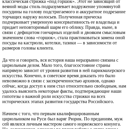
классическая стрижка «под горшок». Этот не зависящий от
веяний моды стиль подразумевает водружение упомянутой
посудины на голову подстригаемого и аккуратное подрезание
торчащих наружу волосьев. Полученная прическа
подчеркивает умеренную консервативность ее владельца и
придает неповторимый шарм его облику. Правда, ныне, в
связи с дефицитом гончарных изделий и двояким смысловым
значением слова «горшок», стала практиковаться замена оной
посуды на кастрюли, котелки, тазики — в зависимости от
размеров головы клиента.
Да что и говорить, вся история наша неразрывно связана с
цирюльным делом. Мало того, благосостояние страны
напрямую зависит от уровня развития в ней парикмахерского
искусства. Конечно, в советское время доказать это было
невозможно в связи с засекреченностью архивов, однако
сейчас, когда доступ к ним стал относительно свободным, нам
удалось выяснить некоторые факты, подтверждающие наши
гипотезы о важной роли искусства стрижки на всех
исторических этапах развития государства Российского.
Начнем с того, что первым квалифицированным
цирюльником на Руси был варяг Рюрик. По преданиям, муж
сей являлся личным мастером самого норвежского конунга.