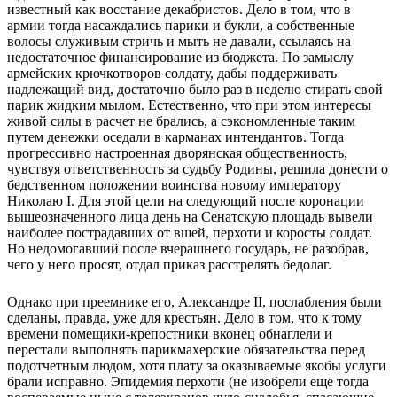
известный как восстание декабристов. Дело в том, что в
армии тогда насаждались парики и букли, а собственные
волосы служивым стричь и мыть не давали, ссылаясь на
недостаточное финансирование из бюджета. По замыслу
армейских крючкотворов солдату, дабы поддерживать
надлежащий вид, достаточно было раз в неделю стирать свой
парик жидким мылом. Естественно, что при этом интересы
живой силы в расчет не брались, а сэкономленные таким
путем денежки оседали в карманах интендантов. Тогда
прогрессивно настроенная дворянская общественность,
чувствуя ответственность за судьбу Родины, решила донести о
бедственном положении воинства новому императору
Николаю I. Для этой цели на следующий после коронации
вышеозначенного лица день на Сенатскую площадь вывели
наиболее пострадавших от вшей, перхоти и коросты солдат.
Но недомогавший после вчерашнего государь, не разобрав,
чего у него просят, отдал приказ расстрелять бедолаг.
Однако при преемнике его, Александре II, послабления были
сделаны, правда, уже для крестьян. Дело в том, что к тому
времени помещики-крепостники вконец обнаглели и
перестали выполнять парикмахерские обязательства перед
подотчетным людом, хотя плату за оказываемые якобы услуги
брали исправно. Эпидемия перхоти (не изобрели еще тогда