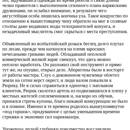
Но, задумавшись однажды во время работы о связи длины
челки правителя с выполнением сезонного плана варяжскими
дружинами, он ослабил внимание, в результате чего
августейшая особа лишилась кончика уха. Такое кощунство по
отношению к вышестоящему чину обратило на миг в соляные
столпы даже видавших виды телохранителей конунга, и
незадачливый мыслитель смог скрыться с места преступления.
Объявленный во всебалтийский розыск беглец долго плутал
по лесам, прежде чем наткнулся на племя заросших
нечесаными гривами людей. Обладавший неплохой
коммерческой жилкой варяг смекнул, что здесь можно
неплохо заработать. Он разложил свой инструмент и прямо
тут же, на опушке, открыл дело. Аборигены были в восторге
от работы мастера. Слух о диковинном чужеземце облетел
земли на сотни верст окрест, и люди валом повалили к
Рюрику. Не в силах справиться в одиночку с наплывом
клиентов, Рюрик сколотил артель из подвизавшихся в плену у
местных жителей соплеменников и, наскоро их обучив,
принялся стричь купоны, благо никакой конкуренции не было
и в помине. Именно в те времена родилось вышеупомянутое
«под горшок», придуманное с целью уменьшения времени
стрижки и экономии сил парикмахера.
Уроженцы лесной глубинки повсеместно восславляли