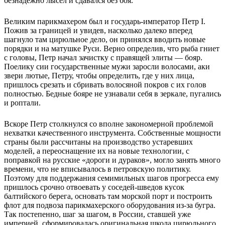
безнадежно лысел и сдавался без боя.
Великим парикмахером был и государь-император Петр I.
Пожив за границей и увидев, насколько далеко вперед
шагнуло там цирюльное дело, он принялся вводить новые
порядки и на матушке Руси. Верно определив, что рыба гниет
с головы, Петр начал зачистку с правящей элиты — бояр.
Поелику сии государственные мужи заросли волосами, аки
звери лютые, Петру, чтобы определить, где у них лица,
пришлось срезать и сбривать волосяной покров с их голов
полностью. Бедные бояре не узнавали себя в зеркале, пугались
и роптали.
Вскоре Петр столкнулся со вполне закономерной проблемой
нехватки качественного инструмента. Собственные мощности
страны были рассчитаны на производство устаревших
моделей, а переоснащение их на новые технологии, с
поправкой на русские «дороги и дураков», могло занять много
времени, что не вписывалось в петровскую политику.
Поэтому для поддержания семимильных шагов прогресса ему
пришлось срочно отвоевать у соседей-шведов кусок
балтийского берега, основать там морской порт и построить
флот для подвоза парикмахерского оборудования из-за бугра.
Так постепенно, шаг за шагом, в России, ставшей уже
империей, сформировалась оригинальная школа цирюльного