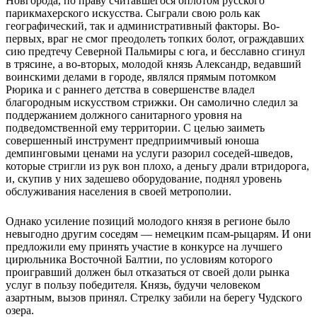
Новгорода, по праву считавшегося оплотом русского
парикмахерского искусства. Сыграли свою роль как
географический, так и административный факторы. Во-
первых, враг не смог преодолеть топких болот, ограждавших
сию предтечу Северной Пальмиры с юга, и бесславно сгинул
в трясине, а во-вторых, молодой князь Александр, ведавший
воинскими делами в городе, являлся прямым потомком
Рюрика и с раннего детства в совершенстве владел
благородным искусством стрижки. Он самолично следил за
поддержанием должного санитарного уровня на
подведомственной ему территории. С целью заиметь
совершенный инструмент предприимчивый юноша
демпинговыми ценами на услуги разорил соседей-шведов,
которые стригли из рук вон плохо, а деньгу драли втридорога,
и, скупив у них задешево оборудование, поднял уровень
обслуживания населения в своей метрополии.
Однако усиление позиций молодого князя в регионе было
невыгодно другим соседям — немецким псам-рыцарям. И они
предложили ему принять участие в конкурсе на лучшего
цирюльника Восточной Балтии, по условиям которого
проигравший должен был отказаться от своей доли рынка
услуг в пользу победителя. Князь, будучи человеком
азартным, вызов принял. Стрелку забили на берегу Чудского
озера.