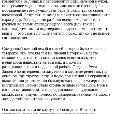
говорится в былинах и преподносится официальной наукой,
но огромное медное зеркало, начищенное до блеска, дабы
побежденные греки учились впредь управляться со своей
шевелюрой. Результат не замедлил сказаться: накопившие сил
царьградцы беспардонно разбили военно-морские силы
русичей во время их следующего набега (или точнее,
наплыва), тем самым подтвердив старую как мир истину, что
враги — это самые лучшие учителя, поскольку они не имеют
снисхождения.
Следующей важной вехой в нашей истории было монголо-
татарское иго. Что бы там ни писали историки, в свете
недавних археологических раскопок выяснилось, что
начиналось нашествие не абы как, а с долгой
разведывательной и подрывной работы Орды на Руси.
Задолго до интервенции лазутчики и местные ренегаты, где
обманом, где страхом, а где и подкупом изъяли из обращения,
вывезли или уничтожили большую часть парикмахерского
инструмента. Нечем стало стричь буйные головушки. Русь в
одночасье завшивела, захирела, распалась на удельные
княжества и, будучи полностью деморализованной, не смогла
дать достойного отпора оккупантам.
Однако напасть эта не коснулась Господина Великого