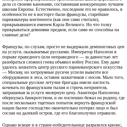
дела со своими канонами, составившая конкуренцию лучшим
школам Европы. Естественно, последним это не нравилось, в
особенности не в восторге были французы, старейшие
парикмахеры континента (как они сами считали),
прикрывавшиеся именем Карла Великого. Но что толку
прикрываться деяниями предков, если сами не способны на
славные дела?
Французы, по слухам, просто не выдержали демпинговых цен
на услуги, оказываемые русскими. Император Наполеон в
порыве праведного (или неправедного — за давностью лет
разобраться сложно) гнева объявил войну России. Ему даже
удалось захватить центр русского парикмахерского искусства
— Москву, но хитроумные русичи успели вывезти все
оборудование в леса, оставив захватчиков с носом. Мало того,
специальные русские летучие бригады имели наглость
кочевать по французским тылам и стричь неприятеля,
запрашивая за услуги мизерную цену. Авантюра Наполеона
обернулась банкротством, и он поспешно бежал на родину, где
после нескольких тщетных попыток вернуть французской
нации былое господство окончательно потерял лицо и был
сослан на далекий остров, где его благополучно отравили.
Однако вскоре и в стране-победительнице разразился кризис,