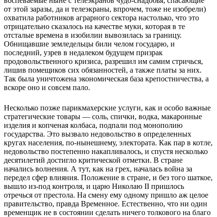
воспеваемые ныне с телеэкранов чудо-снадобья, спасающие
от этой заразы, да и телеэкраны, впрочем, тоже не изобрели)
охватила работников аграрного сектора настолько, что это
отрицательно сказалось на качестве муки, которая в те
отсталые времена в изобилии вывозилась за границу.
Обнищавшие земледельцы били челом государю, и
последний, узрев в недалеком будущем призрак
продовольственного кризиса, разрешил им самим стричься,
лишив помещиков сих обязанностей, а также платы за них.
Так была уничтожена экономическая база крепостничества, а
вскоре оно и совсем пало.
Несколько позже парикмахерские услуги, как и особо важные
стратегические товары — соль, спички, водка, макаронные
изделия и копченая колбаса, подпали под монополию
государства. Это вызвало недовольство в определенных
кругах населения, по-нынешнему, электората. Как пар в котле,
недовольство постепенно накапливалось, и спустя несколько
десятилетий достигло критической отметки. В стране
начались волнения. А тут, как на грех, началась война за
передел сфер влияния. Положение в стране, и без того шаткое,
вышло из-под контроля, и царю Николаю II пришлось
отречься от престола. На смену ему одному пришло аж целое
правительство, правда Временное. Естественно, что ни один
временщик не в состоянии сделать ничего толкового на благо