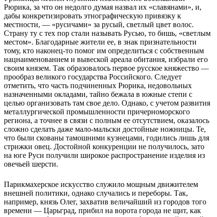
Рюрика, за что он недолго думая назвал их «славянами», и,
дабы конкретизировать этнографическую привязку к
местности, — «русичами» за русый, светлый цвет волос.
Страну ту с тех пор стали называть Русью, то бишь, «светлым
местом». Благодарные жители ее, в знак признательности
тому, кто наконец-то помог им определиться с собственным
нацнаименованием и вывеской ареала обитания, избрали его
своим князем. Так образовалось первое русское княжество —
прообраз великого государства Российского. Следует
отметить, что часть подчиненных Рюрика, недовольных
назначенными окладами, тайно бежала в южные степи с
целью организовать там свое дело. Однако, с учетом развития
металлургической промышленности причерноморского
региона, а точнее в связи с полным ее отсутствием, оказалось
сложно сделать даже мало-мальски достойные ножницы. Те,
что были скованы тамошними кузнецами, годились лишь для
стрижки овец. Достойной конкуренции не получилось, зато
на юге Руси получили широкое распространение изделия из
овечьей шерсти.
Парикмахерское искусство служило мощным движителем
внешней политики, однако случались и переборы. Так,
например, князь Олег, захватив величайший из городов того
времени — Царьград, прибил на ворота города не щит, как