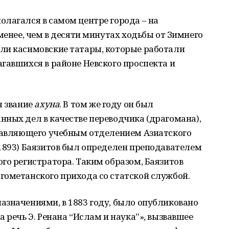
лагался в самом центре города – на
менее, чем в десяти минутах ходьбы от Зимнего
ли касимовские татары, которые работали
гавшихся в районе Невского проспекта и
я звание
ахуна
. В том же году он был
ных дел в качестве переводчика (драгомана),
правляющего учебным отделением Азиатского
1893) Баязитов был определен преподавателем
го регистратора. Таким образом, Баязитов
гометанского прихода со статской службой.
азначениями, в 1883 году, было опубликовано
 речь Э. Ренана “Ислам и наука”», вызвавшее