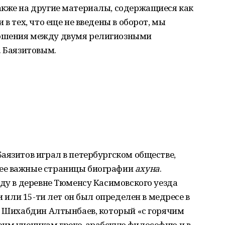
акже на другие материалы, содержащиеся как
 в тех, что еще не введены в оборот, мы
ошения между двумя религиозными
. Баязитовым.
аязитов играл в петербургском обществе,
ее важные страницы биографии
ахуна
.
оду в деревне Тюменсу Касимовского уезда
и или 15-ти лет он был определен в медресе в
л Шихабдин Алтынбаев, который «с горячим
оим ученикам греко-арабскую философию и в