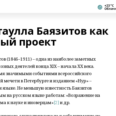
+23 °С
Облач
таулла Баязитов как
ый проект
ов (1846–1911) – одна из наиболее заметных
зных деятелей конца XIX – начала XX века.
умя значимыми событиями всероссийского
 мечети в Петербурге и изданием «Нур» –
м языке. Не меньшую известность Баязитов
м на русском языке работам: «Возражение на
ма к науке и иноверцам»
[2]
и др.
ургского
ахуна
привлекала к себе внимание не