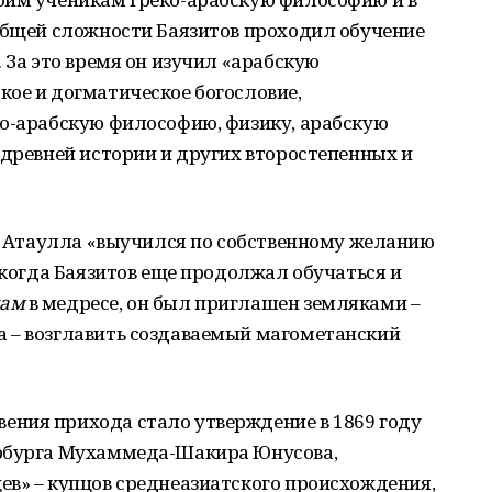
 общей сложности Баязитов проходил обучение
 За это время он изучил «арабскую
ое и догматическое богословие,
ко-арабскую философию, физику, арабскую
 древней истории и других второстепенных и
му Атаулла «выучился по собственному желанию
, когда Баязитов еще продолжал обучаться и
ам
в медресе, он был приглашен земляками –
 – возглавить создаваемый магометанский
ния прихода стало утверждение в 1869 году
ербурга Мухаммеда-Шакира Юнусова,
ев» – купцов среднеазиатского происхождения,