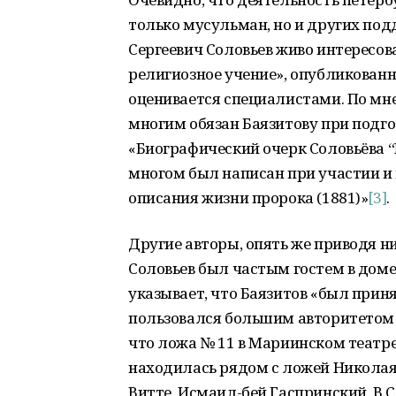
только мусульман, но и других по
Сергеевич Соловьев живо интересова
религиозное учение», опубликованна
оценивается специалистами. По мн
многим обязан Баязитову при подго
«Биографический очерк Соловьёва “М
многом был написан при участии и
описания жизни пророка (1881)»
[3]
.
Другие авторы, опять же приводя н
Соловьев был частым гостем в доме 
указывает, что Баязитов «был прин
пользовался большим авторитетом в
что ложа № 11 в Мариинском театре
находилась рядом с ложей Николая 
Витте, Исмаил-бей Гаспринский, В.С