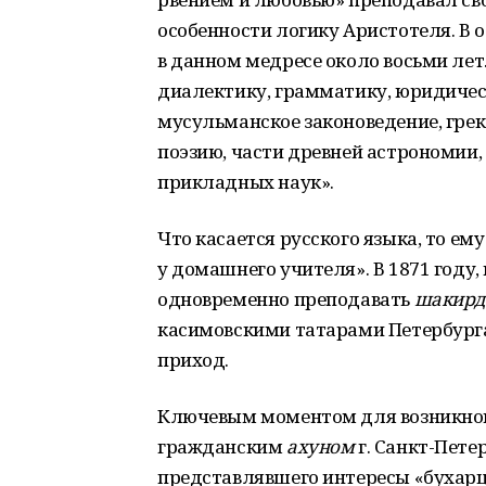
особенности логику Аристотеля. В
в данном медресе около восьми лет.
диалектику, грамматику, юридическ
мусульманское законоведение, гре
поэзию, части древней астрономии,
прикладных наук».
Что касается русского языка, то е
у домашнего учителя». В 1871 году
одновременно преподавать
шакирд
касимовскими татарами Петербурга
приход.
Ключевым моментом для возникнове
гражданским
ахуном
г. Санкт-Пет
представлявшего интересы «бухарц