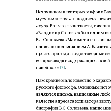
Источником некоторых мифов о Баяз
мусульманства» за подписью некого
ахуна
. Вот что, в частности, говор
«Владимир Соловьев был одним из б
Вл. Соловьева «Магомет и его жизнь
написано под влиянием А. Баязитов
просто приводят недостоверные све
воспроизводят содержащиеся в ней
покойного»
[7]
.
Нам крайне мало известно о харак
русского философа. Основным ист
являются письма, написанные либо 
качестве адресата или автора высту
биография В.С. Соловьева, написанн