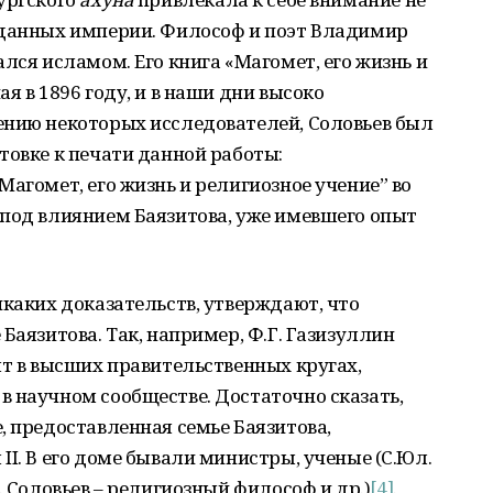
дданных империи. Философ и поэт Владимир
лся исламом. Его книга «Магомет, его жизнь и
я в 1896 году, и в наши дни высоко
ению некоторых исследователей, Соловьев был
товке к печати данной работы:
агомет, его жизнь и религиозное учение” во
 под влиянием Баязитова, уже имевшего опыт
икаких доказательств, утверждают, что
Баязитова. Так, например, Ф.Г. Газизуллин
ят в высших правительственных кругах,
 научном сообществе. Достаточно сказать,
, предоставленная семье Баязитова,
II. В его доме бывали министры, ученые (С.Юл.
. Соловьев – религиозный философ и др.)
[4]
.