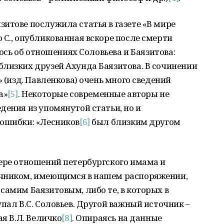
итове послужила статья в газете «В мире
 С., опубликованная вскоре после смерти
илось об отношениях Соловьева и Баязитова:
лизких друзей Ахунда Баязитова. В сочинении
» (изд. Павленкова) очень много сведений
а»
[5]
. Некоторые современные авторы не
дения из упомянутой статьи, но и
 ошибки: «Лесников
[6]
был близким другом
тере отношений петербургского имама и
очником, имеющимся в нашем распоряжении,
самим Баязитовым, либо те, в которых в
пал В.С. Соловьев. Другой важный источник –
ая В.Л. Величко
[8]
. Опираясь на данные