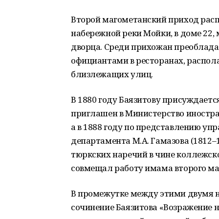
Второй магометанский приход распо
набережной реки Мойки, в доме 22, 
дворца. Среди прихожан преоблада
официантами в ресторанах, распола
близлежащих улиц.
В 1880 году Баязитову присуждаетс
приглашен в Министерство иностран
а в 1888 году по представлению у
департамента М.А. Гамазова (1812–
тюркских наречий в чине коллежско
совмещал работу имама второго ма
В промежутке между этими двумя н
сочинение Баязитова «Возражение на