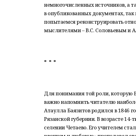
немногочисленных источников, а т
в опубликованных документах, так и
попытаемся реконструировать отн
мыслителями – В.С. Соловьевым и А
* * *
Для понимания той роли, которую Б
важно напомнить читателю наибол
Атаулла Баязитов родился в 1846 г
Рязанской губернии. В возрасте 14-т
селении Четаево. Его учителем ста
рвением и любовью» преподавал св