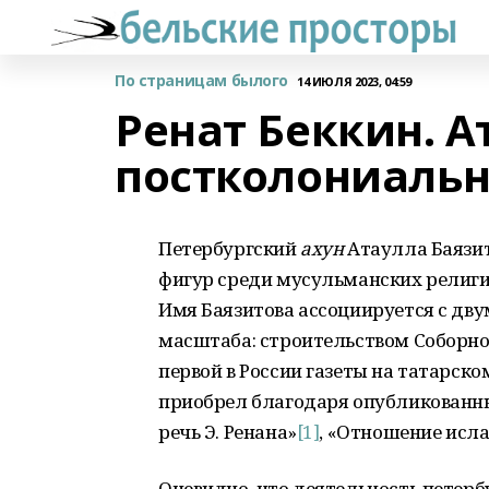
По страницам былого
14 ИЮЛЯ 2023, 04:59
Ренат Беккин. А
постколониальн
Петербургский
ахун
Атаулла Баязит
фигур среди мусульманских религио
Имя Баязитова ассоциируется с дв
масштаба: строительством Соборной
первой в России газеты на татарско
приобрел благодаря опубликованны
речь Э. Ренана»
[1]
, «Отношение исла
Очевидно, что деятельность петерб