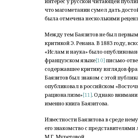
интерес у русской читающей публи
что магометанин сумел дать досто
была отмечена несколькими реценз
Между тем Баязитов не был первым
критикой Э. Ренана. В 1883 году, в
«Ислам и наука» было опубликован
французском языке
[10]
письмо-отве
содержавшее критику взглядов фра
Баязитов был знаком с этой публика
опубликовал в российском «Восточ
рационализм»
[11]
. Однако вниман
именно книга Баязитова.
Известности Баязитова в среде нем
его знакомство с представителями 
М.Г. Муретовой.