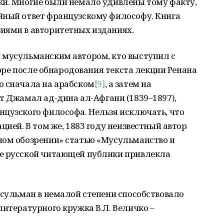
ки. Многие были немало удивлены тому факту,
йный ответ французскому философу. Книга
иями в авторитетных изданиях.
 мусульманским автором, кто выступил с
скоре после обнародования текста лекции Ренана
о сначала на арабском
[9]
, а затем на
т Джамал ад-дина ал-Афгани (1839–1897),
нцузского философа. Нельзя исключать, что
цией. В том же, 1883 году неизвестный автор
ном обозрении» статью «Мусульманство и
ие русской читающей публики привлекла
усульман в немалой степени способствовало
литературного кружка В.Л. Величко –