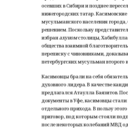
осевших в Сибири и позднее пересел
нижегородских татар. Касимовские
мусульманского населения города,
решением. Поскольку представител
избран
ахуном
столицы, Хабибулла 
общества взаимной благотворительн
переписку с чиновниками, доказыв
петербургских мусульман второго 
Касимовцы брали на себя обязатель
духовного лидера. В качестве канд
предлагался Атаулла Баязитов. По
документы в Уфе, касимовцы стали
отдельного прихода. В пользу этог
приговор, под которым стояли подпи
после некоторых колебаний МВД од