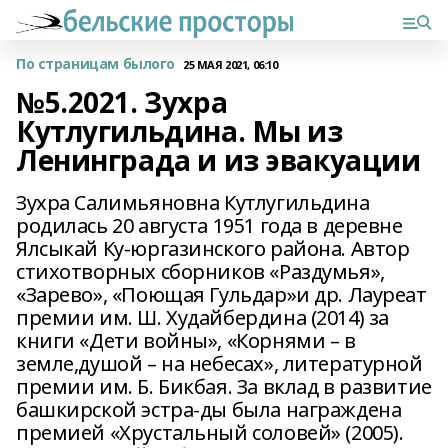
По страницам былого
25 МАЯ 2021, 06:10
№5.2021. Зухра
Кутлугильдина. Мы из
Ленинграда и из эвакуации
Зухра Салимьяновна Кутлугильдина
родилась 20 августа 1951 года в деревне
Ялсыкай Ку-юргазинского района. Автор
стихотворных сборников «Раздумья»,
«Зарево», «Поющая Гульдар»и др. Лауреат
премии им. Ш. Худайбердина (2014) за
книги «Дети войны», «Корнями – в
земле,душой – на небесах», литературной
премии им. Б. Бикбая. За вклад в развитие
башкирской эстра-ды была награждена
премией «Хрустальный соловей» (2005).