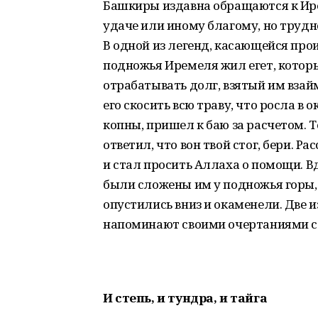
Башкиры издавна обращаются к Ире
удаче или иному благому, но трудн
В одной из легенд, касающейся про
подножья Иремеля жил егет, котор
отрабатывать долг, взятый им взайм
его скосить всю траву, что росла в 
копны, пришел к баю за расчетом. Т
ответил, что вон твой стог, бери. Р
и стал просить Аллаха о помощи. Вдр
были сложены им у подножья горы, 
опустились вниз и окаменели. Две 
напоминают своими очертаниями ст
И степь, и тундра, и тайга