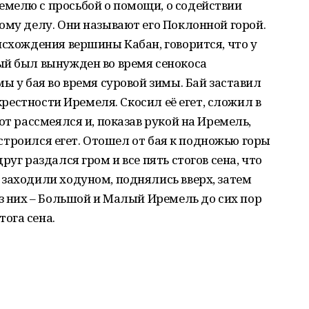
мелю с просьбой о помощи, о содействии
ому делу. Они называют его Поклонной горой.
исхождения вершины Кабан, говорится, что у
ый был вынужден во время сенокоса
ы у бая во время суровой зимы. Бай заставил
окрестности Иремеля. Скосил её егет, сложил в
от рассмеялся и, показав рукой на Иремель,
асстроился егет. Отошел от бая к подножью горы
уг раздался гром и все пять стогов сена, что
заходили ходуном, поднялись вверх, затем
из них – Большой и Малый Иремель до сих пор
ога сена.