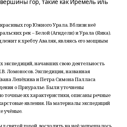
 вершины гор, такие как Иремель иль
 красивых гор Южного Урала. Вблизи неё
льских рек – Белой (Агидели) и Урала (Яика).
лежит к хребту Аваляк, являясь его мощным
 экспедиций, начавших свою деятельность
М.В. Ломоносов. Экспедиция, названная
Ивана Лепёхина и Петра Симона Палласа
едения о Приуралье. Были уточнены
но точные их характеристики, описаны речные
 карстовые явления. На материалы экспедиций
е учёные.
 святой горой, восходить на неё запрещалось