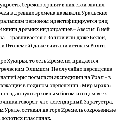
дрость, бережно хранят в них свои знания
реки в древние времена называли Уральские
Уральским регионом идентифицируется ряд
 книги древних индоиранцев – Авесты. В ней
а – сравнивается с Волгой или даже Белой,
ти Птолемей) даже считали истоком Волги.
горе Хукарья, то есть Иремелю, придается
егреческим Олимпом. Не случайно персидские
 нашей эры посылали экспедиции на Урал – в
 лежащий в ледяном оцепенении «Мир мрака»
ан, созданную верховным богом и отцом всех
очники говорят, что легендарный Заратустра,
м Урале, оставил на горе Иремель сокровенные
а золотых пластинах.