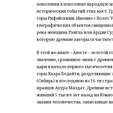
поколения в поколение народную му
исторических событий этих мест. Г
горы Рифейскими. Именно с Волго-
географических объектов священной
река-женщина Рангха или Ардви Сур
которую древние авторы (в частнос
В этой же книге – Авесте – золотой 
значение, сравнимое лишь с древн
цари в начале первого тысячелетия
горы Хаара Бедайти, разделяющие
(Сибирь) и последнюю из 16-ти стр
иранцев Ахура Маздат. Древние ист
живший 5 тысяч лет назад на Южно
знания человечества, записанные н