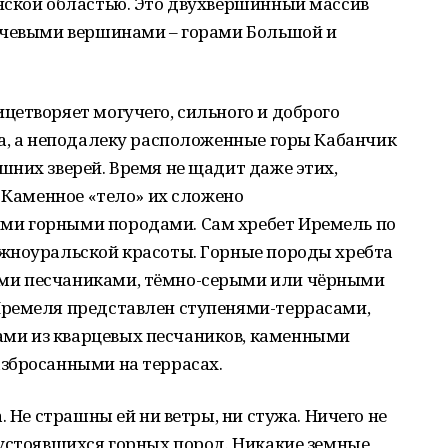
нской областью. Это двухвершинный массив
ючевыми вершинами – горами Большой и
етворяет могучего, сильного и доброго
на, а неподалеку расположенные горы Кабанчик
них зверей. Время не щадит даже этих,
. Каменное «тело» их сложено
и горными породами. Сам хребет Иремель по
жноуральской красоты. Горные породы хребта
ми песчаниками, тёмно-серыми или чёрными
Иремеля представлен ступенями-террасами,
и из кварцевых песчаников, каменными
збросанными на террасах.
. Не страшны ей ни ветры, ни стужа. Ничего не
 устоявшихся горных пород. Никакие земные