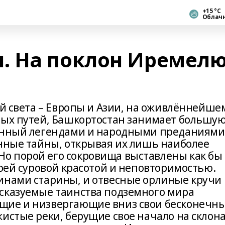
+15 °С
Облач
 На поклон Иремелю
ей света – Европы и Азии, на оживлённейше
вых путей, Башкортостан занимает большу
еянный легендами и народными преданиями
енные тайны, открывая их лишь наиболее
о порой его сокровища выставлены как бы
воей суровой красотой и неповторимостью.
инами старины, и отвесные орлиные кручи
сказуемые таинства подземного мира
щие и низвергающие вниз свои бесконечн
истые реки, берущие свое начало на склон