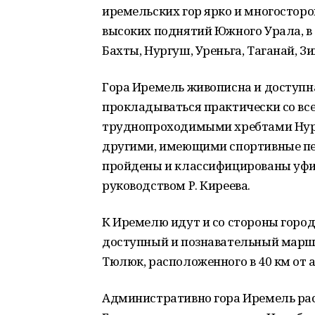
иремельских гор ярко и многосто
высоких поднятий Южного Урала, в
Бахты, Нургуш, Уреньга, Таганай, З
Гора Иремель живописна и доступн
прокладываться практически со все
труднопроходимыми хребтами Нург
другими, имеющими спортивные пе
пройдены и классифицированы уф
руководством Р. Киреева.
К Иремелю идут и со стороны город
доступный и познавательный марш
Тюлюк, расположенного в 40 км от 
Административно гора Иремель ра