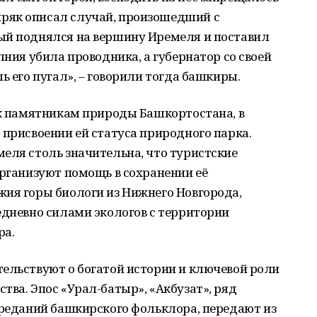
ряк описал случай, произошедший с
ый поднялся на вершину Иремеля и поставил
лния убила проводника, а губернатор со своей
ь его пугал», – говорили тогда башкиры.
 к памятникам природы Башкортостана, в
 присвоении ей статуса природного парка.
еля столь значительна, что туристские
организуют помощь в сохранении её
жия горы биологи из Нижнего Новгорода,
едневно силами экологов с территории
ра.
тельствуют о богатой истории и ключевой роли
тва. Эпос «Урал-батыр», «Акбузат», ряд
преданий башкирского фольклора, передают из