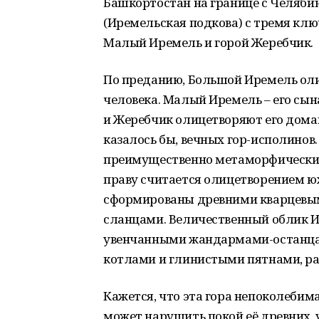
Башкортостан на границе с Челяби
(Иремельская подкова) с тремя кл
Малый Иремель и горой Жеребчик.
По преданию, Большой Иремель олиц
человека. Малый Иремель – его сы
и Жеребчик олицетворяют его домаш
казалось бы, вечных гор-исполинов
преимущественно метаморфическим
праву считается олицетворением ю
сформированы древними кварцевы
сланцами. Величественный облик 
увенчанными жандармами-останцам
котлами и глинистыми пятнами, ра
Кажется, что эта гора непоколебима
может нарушить покой её древних,