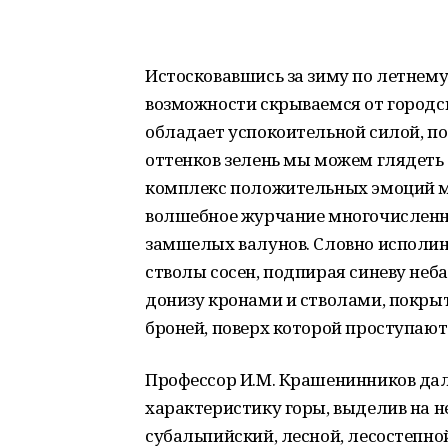
Истосковавшись за зиму по летнему
возможности скрываемся от городс
обладает успокоительной силой, п
оттенков зелень мы можем глядеть 
комплекс положительных эмоций м
волшебное журчание многочисленн
замшелых валунов. Словно исполин
стволы сосен, подпирая синеву неб
донизу кронами и стволами, покрыт
броней, поверх которой проступаю
Профессор И.М. Крашенинников дал
характеристику горы, выделив на н
субальпийский, лесной, лесостепно