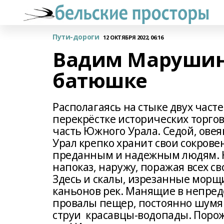
Пути-дороги
12 ОКТЯБРЯ 2022, 06:16
Вадим Марушин.
батюшке
Располагаясь на стыке двух част
перекрёстке исторических торго
часть Южного Урала. Седой, ов
Урал крепко хранит свои сокров
преданным и надежным людям. Н
напоказ, наружу, поражая всех с
Здесь и скалы, изрезанные морщ
каньонов рек. Манящие в непред
провалы пещер, постоянно шумя
струи красавцы-водопады. Порож