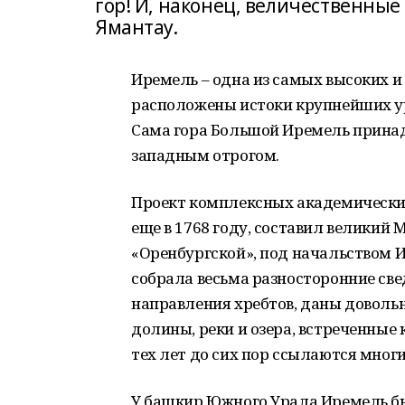
гор! И, наконец, величественные
Ямантау.
Иремель – одна из самых высоких и
расположены истоки крупнейших ура
Сама гора Большой Иремель принад
западным отрогом.
Проект комплексных академических
еще в 1768 году, составил великий 
«Оренбургской», под начальством 
собрала весьма разносторонние св
направления хребтов, даны доволь
долины, реки и озера, встреченные
тех лет до сих пор ссылаются многи
У башкир Южного Урала Иремель был