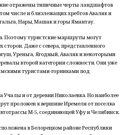
ронне отражены типичные черты ландшафтов
 том числе и близлежащих хребтов Аваляк и
игальга, Нары, Машак и горы Ямантау.
а. Поэтому туристские маршруты могут
х сторон. Даже с севера, представленного
уш, Уреньга, Ягодный, Аваляк и некоторыми
ревалы второй категории сложности. Они уже
имскими туристами-горниками под
а Учалы и от деревни Николаевка. Но наиболее
рут проложен к вершине Иремеля от поселка
автотрассы М-5, соединяющей Уфу и Челябинск.
сположена в Белорецком районе Республики