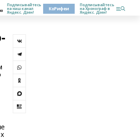
Подписывайтесь
Подписывайтесь
КоРифеи
на наш канал
на Хронограф в
но
Яндекс. Дзен!
Яндекс. Дзен!
-
м
ю
ые
ах