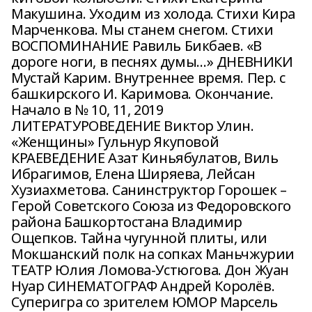
Макушина. Уходим из холода. Стихи Кира
Марченкова. Мы станем снегом. Стихи
ВОСПОМИНАНИЕ Равиль Бикбаев. «В
дороге ноги, в песнях думы…» ДНЕВНИКИ
Мустай Карим. Внутреннее время. Пер. с
башкирского И. Каримова. Окончание.
Начало в № 10, 11, 2019
ЛИТЕРАТУРОВЕДЕНИЕ Виктор Улин.
«Женщины» Гульнур Якуповой
КРАЕВЕДЕНИЕ Азат Киньябулатов, Виль
Ибрагимов, Елена Ширяева, Лейсан
Хузиахметова. Санинструктор Горошек –
Герой Советского Союза из Федоровского
района Башкортостана Владимир
Ощепков. Тайна чугунной плиты, или
Мокшанский полк на сопках Маньчжурии
ТЕАТР Юлия Ломова-Устюгова. Дон Жуан
Нуар СИНЕМАТОГРАФ Андрей Королёв.
Суперигра со зрителем ЮМОР Марсель