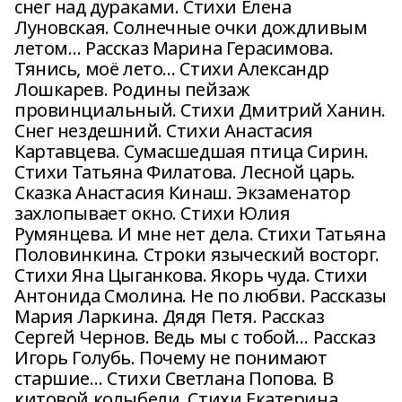
снег над дураками. Стихи Елена
Луновская. Солнечные очки дождливым
летом… Рассказ Марина Герасимова.
Тянись, моё лето… Стихи Александр
Лошкарев. Родины пейзаж
провинциальный. Стихи Дмитрий Ханин.
Снег нездешний. Стихи Анастасия
Картавцева. Сумасшедшая птица Сирин.
Стихи Татьяна Филатова. Лесной царь.
Сказка Анастасия Кинаш. Экзаменатор
захлопывает окно. Стихи Юлия
Румянцева. И мне нет дела. Стихи Татьяна
Половинкина. Строки языческий восторг.
Стихи Яна Цыганкова. Якорь чуда. Стихи
Антонида Смолина. Не по любви. Рассказы
Мария Ларкина. Дядя Петя. Рассказ
Сергей Чернов. Ведь мы с тобой… Рассказ
Игорь Голубь. Почему не понимают
старшие… Стихи Светлана Попова. В
китовой колыбели. Стихи Екатерина