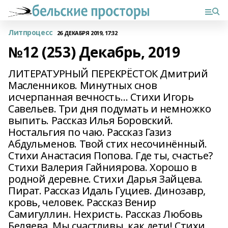
Литпроцесс
26 ДЕКАБРЯ 2019, 17:32
№12 (253) Декабрь, 2019
ЛИТЕРАТУРНЫЙ ПЕРЕКРЁСТОК Дмитрий
Масленников. Минутных снов
исчерпанная вечность… Стихи Игорь
Савельев. Три дня подумать и немножко
выпить. Рассказ Илья Боровский.
Ностальгия по чаю. Рассказ Газиз
Абдульменов. Твой стих несочинённый.
Стихи Анастасия Попова. Где ты, счастье?
Стихи Валерия Гайниярова. Хорошо в
родной деревне. Стихи Дарья Зайцева.
Пират. Рассказ Идаль Гуциев. Динозавр,
кровь, человек. Рассказ Венир
Самигуллин. Нехристь. Рассказ Любовь
Беляева. Мы счастливы, как дети! Стихи