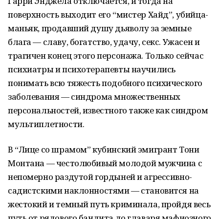
Гарри Энджела отключается, и тогда на
поверхность выходит его “мистер Хайд”, убийца-
маньяк, продавший душу дьяволу за земные
блага — славу, богатство, удачу, секс. Ужасен и
трагичен конец этого персонажа. Только сейчас
психиатры и психотерапевты научились
понимать всю тяжесть подобного психического
заболевания — синдрома множественных
персональностей, известного также как синдром
мультиплетности.
В “Лице со шрамом” кубинский эмигрант Тони
Монтана — честолюбивый молодой мужчина с
непомерно раздутой гордыней и агрессивно-
садистскими наклонностями — становится на
жестокий и темный путь криминала, пройдя весь
путь от рядового бандита до главаря мафиозного