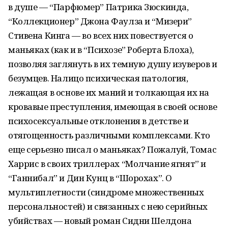
в душе — “Парфюмер” Патрика Зюскинда,
“Коллекционер” Джона Фаулза и “Мизери”
Стивена Кинга — во всех них повествуется о
маньяках (как и в “Психозе” Роберта Блоха),
позволяя заглянуть в их темную душу изуверов и
безумцев. Налицо психическая патология,
лежащая в основе их маний и толкающая их на
кровавые преступления, имеющая в своей основе
психосексуальные отклонения в детстве и
отягощенность различными комплексами. Кто
еще серьезно писал о маньяках? Пожалуй, Томас
Харрис в своих триллерах “Молчание ягнят” и
“Ганнибал” и Дин Кунц в “Шорохах”. О
мультиплетности (синдроме множественных
персональностей) и связанных с нею серийных
убийствах — новый роман Сидни Шелдона