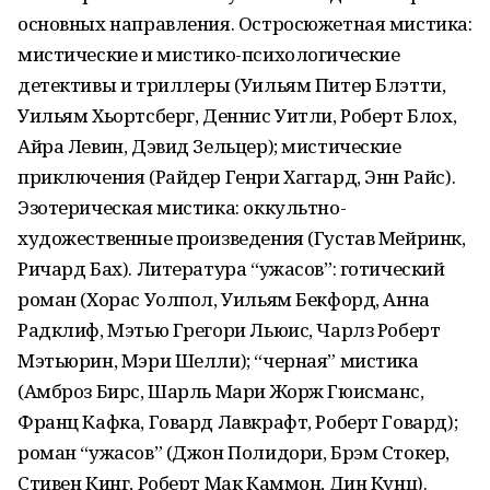
основных направления. Остросюжетная мистика:
мистические и мистико-психологические
детективы и триллеры (Уильям Питер Блэтти,
Уильям Хьортсберг, Деннис Уитли, Роберт Блох,
Айра Левин, Дэвид Зельцер); мистические
приключения (Райдер Генри Хаггард, Энн Райс).
Эзотерическая мистика: оккультно-
художественные произведения (Густав Мейринк,
Ричард Бах). Литература “ужасов”: готический
роман (Хорас Уолпол, Уильям Бекфорд, Анна
Радклиф, Мэтью Грегори Льюис, Чарлз Роберт
Мэтьюрин, Мэри Шелли); “черная” мистика
(Амброз Бирс, Шарль Мари Жорж Гюисманс,
Франц Кафка, Говард Лавкрафт, Роберт Говард);
роман “ужасов” (Джон Полидори, Брэм Стокер,
Стивен Кинг, Роберт Мак Каммон, Дин Кунц).