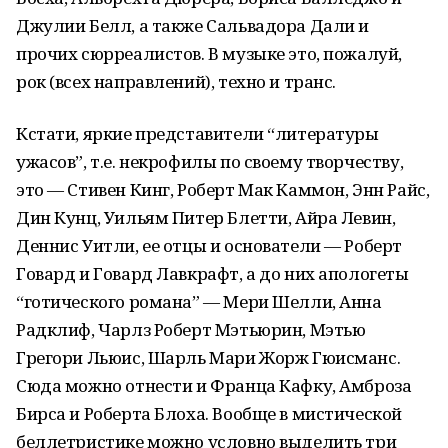
Джулии Белл, а также Сальвадора Дали и
прочих сюрреалистов. В музыке это, пожалуй,
рок (всех направлений), техно и транс.
Кстати, яркие представители “литературы
ужасов”, т.е. некрофилы по своему творчеству,
это — Стивен Кинг, Роберт Мак Каммон, Энн Райс,
Дин Кунц, Уильям Питер Блетти, Айра Левин,
Деннис Уитли, ее отцы и основатели — Роберт
Говард и Говард Лавкрафт, а до них апологеты
“готического романа” — Мери Шелли, Анна
Радклиф, Чарлз Роберт Мэтьюрин, Мэтью
Грегори Льюис, Шарль Мари Жорж Гюисманс.
Сюда можно отнести и Франца Кафку, Амброза
Бирса и Роберта Блоха. Вообще в мистической
беллетристике можно условно выделить три