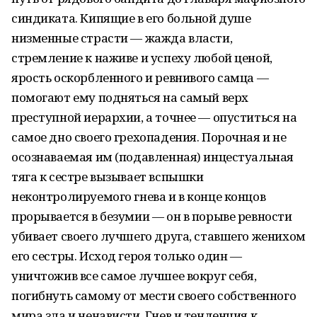
синдиката. Кипящие в его больной душе
низменные страсти — жажда власти,
стремление к наживе и успеху любой ценой,
ярость оскорбленного и ревнивого самца —
помогают ему подняться на самый верх
преступной иерархии, а точнее — опуститься на
самое дно своего грехопадения. Порочная и не
осознаваемая им (подавленная) инцестуальная
тяга к сестре вызывает вспышки
неконтролируемого гнева и в конце концов
прорывается в безумии — он в порыве ревности
убивает своего лучшего друга, ставшего женихом
его сестры. Исход героя только один —
уничтожив все самое лучшее вокруг себя,
погибнуть самому от мести своего собственного
мира зла и ненависти. Гнев и тенденция к