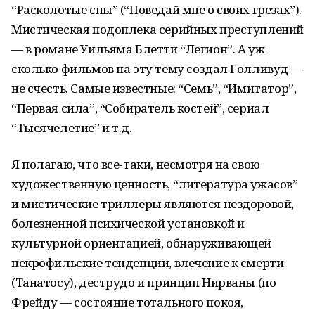
“Расколотые сны” (“Поведай мне о своих грезах”).
Мистическая подоплека серийных преступлений
— в романе Уильяма Блетти “Легион”. А уж
сколько фильмов на эту тему создал Голливуд —
не счесть. Самые известные: “Семь”, “Имитатор”,
“Первая сила”, “Собиратель костей”, сериал
“Тысячелетие” и т.д.
Я полагаю, что все-таки, несмотря на свою
художественную ценность, “литература ужасов”
и мистические триллеры являются нездоровой,
болезненной психической установкой и
культурной ориентацией, обнаруживающей
некрофильские тенденции, влечение к смерти
(Танатосу), деструдо и принцип Нирваны (по
Фрейду — состояние тотального покоя,