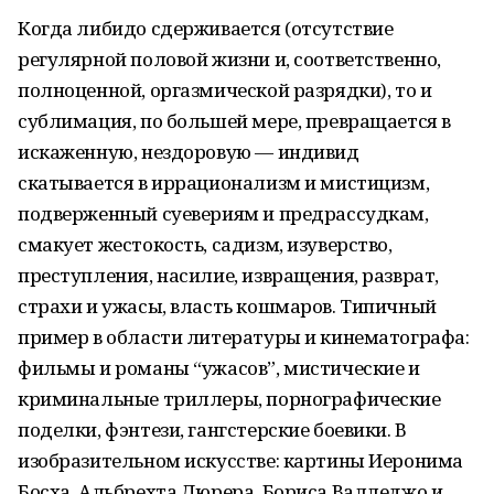
Когда либидо сдерживается (отсутствие
регулярной половой жизни и, соответственно,
полноценной, оргазмической разрядки), то и
сублимация, по большей мере, превращается в
искаженную, нездоровую — индивид
скатывается в иррационализм и мистицизм,
подверженный суевериям и предрассудкам,
смакует жестокость, садизм, изуверство,
преступления, насилие, извращения, разврат,
страхи и ужасы, власть кошмаров. Типичный
пример в области литературы и кинематографа:
фильмы и романы “ужасов”, мистические и
криминальные триллеры, порнографические
поделки, фэнтези, гангстерские боевики. В
изобразительном искусстве: картины Иеронима
Босха, Альбрехта Дюрера, Бориса Валледжо и