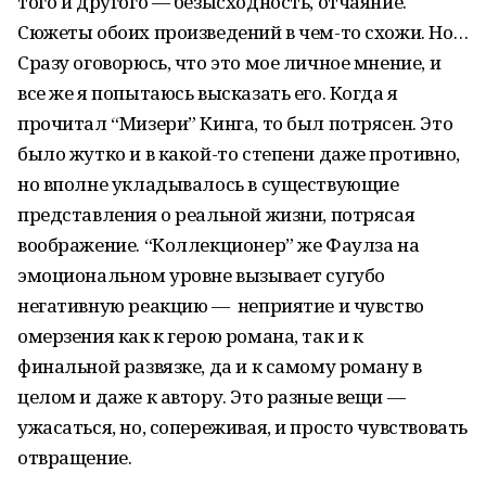
того и другого — безысходность, отчаяние.
Сюжеты обоих произведений в чем-то схожи. Но…
Сразу оговорюсь, что это мое личное мнение, и
все же я попытаюсь высказать его. Когда я
прочитал “Мизери” Кинга, то был потрясен. Это
было жутко и в какой-то степени даже противно,
но вполне укладывалось в существующие
представления о реальной жизни, потрясая
воображение. “Коллекционер” же Фаулза на
эмоциональном уровне вызывает сугубо
негативную реакцию — неприятие и чувство
омерзения как к герою романа, так и к
финальной развязке, да и к самому роману в
целом и даже к автору. Это разные вещи —
ужасаться, но, сопереживая, и просто чувствовать
отвращение.