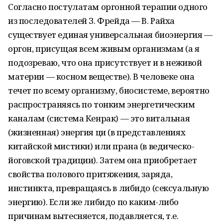
Согласно постулатам оргонной терапии одного
из последователей З. Фрейда — В. Райха
существует единая универсальная биоэнергия —
оргон, присущая всем живым организмам (а я
подозреваю, что она присутствует и в неживой
материи — косном веществе). В человеке она
течет по всему организму, биосистеме, вероятно
распространяясь по тонким энергетическим
каналам (система Кенрак) — это витальная
(жизненная) энергия ци (в представлениях
китайской мистики) или прана (в ведическо-
йоговской традиции). Затем она приобретает
свойства полового притяжения, заряда,
инстинкта, превращаясь в либидо (сексуальную
энергию). Если же либидо по каким-либо
причинам вытесняется, подавляется, т.е.