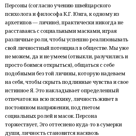
Персоны (согласно учению швейцарского
психолога и философа К.Г. Юнга, к одному из
архетипов — личине), практически никогда не
расставаясь с социальными масками, играя
различные роли, чтобы успешно реализовывать
свой личностный потенциал в обществе. Мы уже
не можем, да и не умеем (отвыкли, разучились и
просто боимся открыться), общаться с себе
подобными без той личины, которую надеваем
на себя, чтобы скрыть подлинные чувства и свое
истинное Я. Это накладывает определенный
отпечаток на всю психику, личность живет в
постоянном напряжении, под гнетом
социальных ролей и масок. Персона
торжествует, Эго оттеснено куда-то в сумерки
души, личность становится насквозь