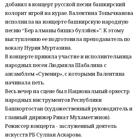
добавил в концерт русской песни башкирский
колорит игрой на курае. Валентина Топычканова
исполнила на концерте башкирскую народную
песню “Бер алманы бишкэ булэйек»”. К этому
выступлению ее подготовила преподаватель по
вокалу Нурия Муртазина.
В концерте приняла участие и исполнительница
народных песен Людмила Шабалина с
ансамблем «Сувенир», с которыми Валентина
начинала петь.
Весь вечер на сцене был Национальный оркестр
народных инструментов Республики
Башкортостан (художественный руководитель и
главный дирижер Ринат Мухаметзянов).
Режиссер концерта - заслуженный деятель
искусств РБ Сулпан Аскарова.