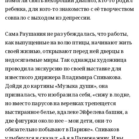
помогли снять нехороший диагноз, кто-то родил
ребенка, для кого-то знакомство с её творчеством
совпало с выходом из депрессии.
Сама Раушания не раз убеждалась, что работы,
как выпущенные на волю птицы, начинают жить
своей жизнью, открывают перед ней дверцы в
недосягаемые миры. Так однажды художница
проводила экскурсию по своей выставке для
известного дирижера Владимира Спивакова.
Дойдя до картины «Музыка души», она
призналась, что изобразила себя, «сижу в лодке,
но вместо парусов на веревках трепещется
выстиранное белье, вдалеке Эйфелева башня, а
две фигурки около нее – мои дети, они-то
обязательно побывают в Париже». Спиваков
улыбнулся и сказал: «А я в Париже живу. И вы