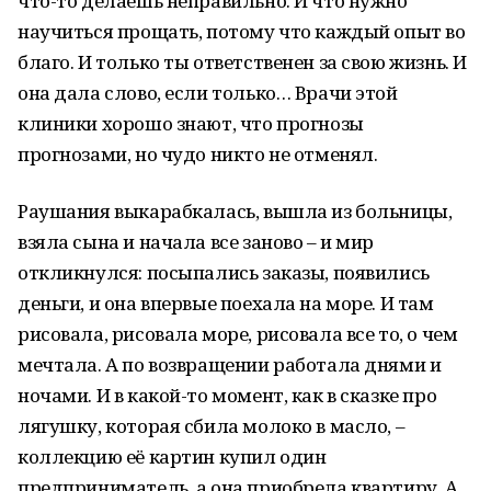
что-то делаешь неправильно. И что нужно
научиться прощать, потому что каждый опыт во
благо. И только ты ответственен за свою жизнь. И
она дала слово, если только… Врачи этой
клиники хорошо знают, что прогнозы
прогнозами, но чудо никто не отменял.
Раушания выкарабкалась, вышла из больницы,
взяла сына и начала все заново – и мир
откликнулся: посыпались заказы, появились
деньги, и она впервые поехала на море. И там
рисовала, рисовала море, рисовала все то, о чем
мечтала. А по возвращении работала днями и
ночами. И в какой-то момент, как в сказке про
лягушку, которая сбила молоко в масло, –
коллекцию её картин купил один
предприниматель, а она приобрела квартиру. А