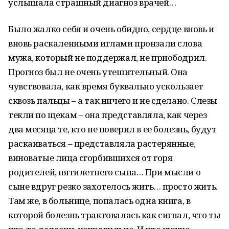
услышала страшный диагноз врачей…
Было жалко себя и очень обидно, сердце вновь и
вновь раскаленными иглами пронзали слова
мужа, который не поддержал, не приободрил.
Прогноз был не очень утешительный. Она
чувствовала, как время буквально ускользает
сквозь пальцы – а так ничего и не сделано. Слезы
текли по щекам – она представляла, как через
два месяца те, кто не поверил в ее болезнь, будут
раскаиваться – представляла растерянные,
виноватые лица сгорбившихся от горя
родителей, пятилетнего сына… При мысли о
сыне вдруг резко захотелось жить… просто жить.
Там же, в больнице, попалась одна книга, в
которой болезнь трактовалась как сигнал, что ты