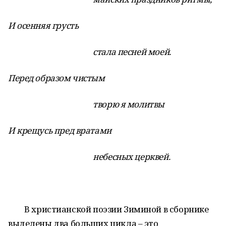
И осенняя грусть
стала песней моей.
Перед образом чистым
творю я молитвы
И крещусь пред вратами
небесных церквей.
В христианской поэзии Зиминой в сборнике
выделены два больших цикла – это