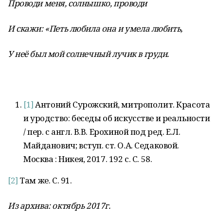
Проводи меня, солнышко, проводи
И скажи: «Петь любила она и умела любить,
У неё был мой солнечный лучик в груди.
[1]
Антоний Сурожский, митрополит. Красота
и уродство: беседы об искусстве и реальности
/ пер. с англ. В.В. Ерохиной под ред. Е.Л.
Майданович; вступ. ст. О.А. Седаковой.
Москва : Никея, 2017. 192 с. С. 58.
[2]
Там же. С. 91.
Из архива: октябрь 2017г.