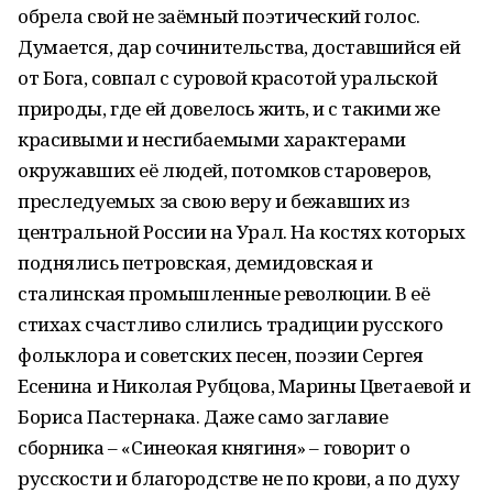
обрела свой не заёмный поэтический голос.
Думается, дар сочинительства, доставшийся ей
от Бога, совпал с суровой красотой уральской
природы, где ей довелось жить, и с такими же
красивыми и несгибаемыми характерами
окружавших её людей, потомков староверов,
преследуемых за свою веру и бежавших из
центральной России на Урал. На костях которых
поднялись петровская, демидовская и
сталинская промышленные революции. В её
стихах счастливо слились традиции русского
фольклора и советских песен, поэзии Сергея
Есенина и Николая Рубцова, Марины Цветаевой и
Бориса Пастернака. Даже само заглавие
сборника – «Синеокая княгиня» – говорит о
русскости и благородстве не по крови, а по духу