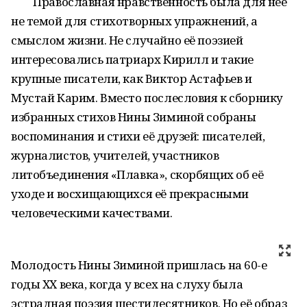
Православная нравственность была для неё
не темой для стихотворных упражнений, а
смыслом жизни. Не случайно её поэзией
интересовались патриарх Кирилл и такие
крупные писатели, как Виктор Астафьев и
Мустай Карим. Вместо послесловия к сборнику
избранных стихов Нины Зиминой собраны
воспоминания и стихи её друзей: писателей,
журналистов, учителей, участников
литобъединения «Плавка», скорбящих об её
уходе и восхищающихся её прекрасными
человеческими качествами.
Молодость Нины Зиминой пришлась на 60-е
годы ХХ века, когда у всех на слуху была
эстрадная поэзия шестидесятников. Но её образ