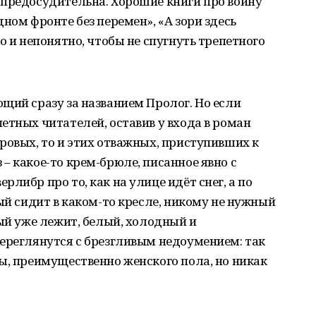
 предосудительна. Хорошие книги про войну
ном фронте без перемен», «А зори здесь
о и непонятно, чтобы не спугнуть трепетного
щий сразу за названием Пролог. Но если
етных читателей, оставив у входа в роман
ровых, то и этих отважных, приступивших к
– какое-то крем-брюле, писанное явно с
либр про то, как на улице идёт снег, а по
ый сидит в каком-то кресле, никому не нужный
рый уже лежит, белый, холодный и
ереглянутся с брезгливым недоумением: так
ы, преимущественно женского пола, но никак