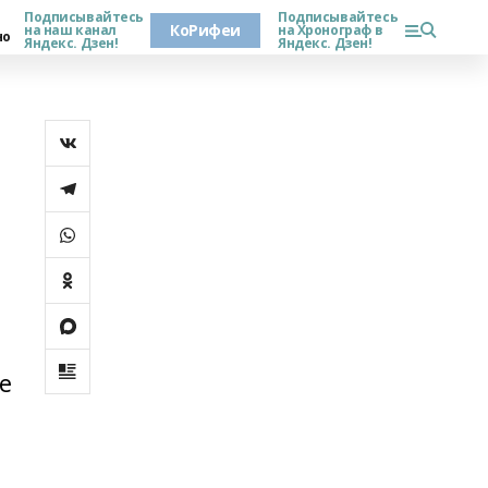
Подписывайтесь
Подписывайтесь
КоРифеи
на наш канал
на Хронограф в
но
Яндекс. Дзен!
Яндекс. Дзен!
е