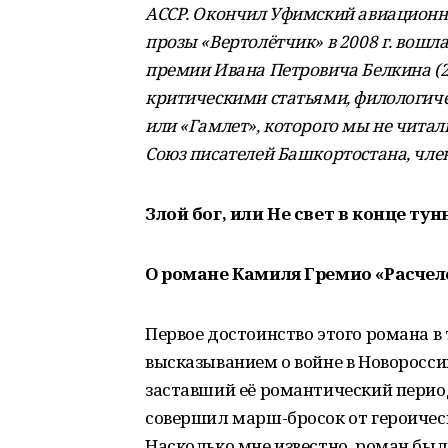
АССР. Окончил Уфимский авиационны
прозы «Вертолётчик» в 2008 г. вошл
премии Ивана Петровича Белкина (20
критическими статьями, филологич
или «Гамлет», которого мы не читали
Союз писателей Башкортостана, чле
Злой бог, или Не свет в конце тун
О романе Камиля Гремио «Расче
Первое достоинство этого романа в
высказыванием о войне в Новороссии
заставший её романтический период
совершил марш-бросок от героичес
Насколько мне известно, роман был 