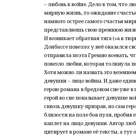
– любовь к войне. Дело в том, что л
мирную жизнь, то ожидание счастья,
намного острее самого счастья мирн
представляешь свою прежнюю жизнь 
И возникает обратная тяга («а в тюр
Донбассе повезло: у неё оказался с
отправила поэта Гремио воевать, чт
повезло любви, которая толкнула по
Хотя можно ли назвать это везением
девушки – лицо войны. И даже еди
герою романа в бредовом сне уже в 
герой во сне показывает девушке во
сквозь девушку-призрак, но сам гер
близости на поле боя пуля, пробив е
каплет на лицо девушки. Автор люб
цитирует в романе её тексты, а тут 