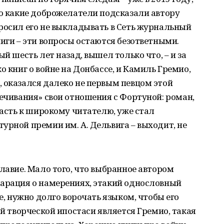
Но какие доброжелатели подсказали автору
росил его не выкладывать в Сеть журнальный
ниги – эти вопросы остаются безответными.
й шесть лет назад, вышел только что, – и за
о книг о войне на Донбассе, и Камиль Гремио,
 оказался далеко не первым певцом этой
вечивания» свои отношения с Фортуной: роман,
пасть к широкому читателю, уже стал
урной премии им. А. Дельвига – выходит, не
лавие. Мало того, что выбранное автором
ларация о намерениях, этакий однословный
ое, нужно долго ворочать языком, чтобы его
ой творческой ипостаси является Гремио, такая