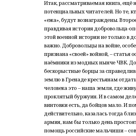
Итак, рассматриваемая книга, ещё 
потенциальных читателей. Но те, к
«ежа», будут вознаграждены. Второе
правдивая история добровольца-оп
этой военной истории не только в д
важно. Добровольцы на войне, особе
признана «своей» войной, – статья о
наёмники из модных нынче ЧВК. До
бескорыстные борцы за справедливос
землю в Гренаде крестьянам отдать»
человека это – наша земля, где жив
проклятый буржуин. И в самом деле 
винтовки есть, да бойцов мало. И п
действительно, казалась тогда близ
армия, нам бы только день простоя
помощь российские мальчиши – сове