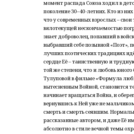
момент распада Союза ходил в дет
поколение 30–40-летних. Кто из них
что у современных взрослых – свои
вялотекущей нескончаемостью погр
знает доброволец, попавший в войска
выбравший себе позывной «Поэт», по
лучших поэтических традициях идёт
сердце Её – таинственную и трудну
той же степени, что и любовь юного
Тулуповой в фильме «Формула любви
вытесненным Войной, становится те
начинает вращаться Война, и оберег
вернувшись к Ней уже не мальчико
смерть и смерть сеявшим. Нормаль
рассказанные автором, и даже Её им
абсолютно в стиле вечной темы охра