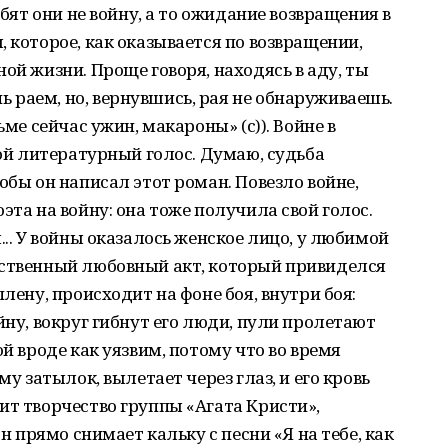
юбят они не войну, а то ожидание возвращения в
 которое, как оказывается по возвращении,
ой жизни. Проще говоря, находясь в аду, ты
раем, но, вернувшись, рая не обнаруживаешь.
ьме сейчас ужин, макароны» (с)). Войне в
вой литературный голос. Думаю, судьба
обы он написал этот роман. Повезло войне,
эта на войну: она тоже получила свой голос.
... У войны оказалось женское лицо, у любимой
нственный любовный акт, который привиделся
плену, происходит на фоне боя, внутри боя:
йну, вокруг гибнут его люди, пули пролетают
ой вроде как уязвим, потому что во время
му затылок, вылетает через глаз, и его кровь
ит творчество группы «Агата Кристи»,
он прямо снимает кальку с песни «Я на тебе, как