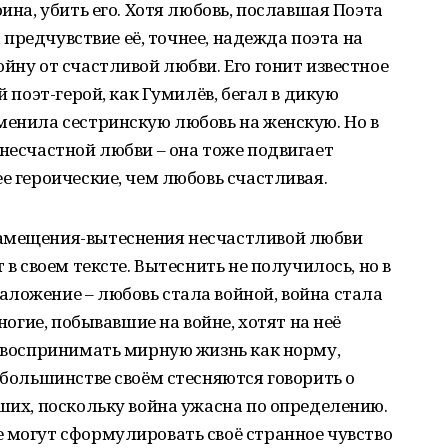
оина, убить его. Хотя любовь, пославшая Поэта
е, предчувствие её, точнее, надежда поэта на
йну от счастливой любви. Его гонит известное
й поэт-герой, как Гумилёв, бегал в дикую
менила сестринскую любовь на женскую. Но в
 несчастной любви – она тоже подвигает
е героические, чем любовь счастливая.
замещения-вытеснения несчастливой любви
 в своем тексте. Вытеснить не получилось, но в
ложение – любовь стала войной, война стала
многие, побывавшие на войне, хотят на неё
т воспринимать мирную жизнь как норму,
 большинстве своём стесняются говорить о
вших, поскольку война ужасна по определению.
 могут сформулировать своё странное чувство