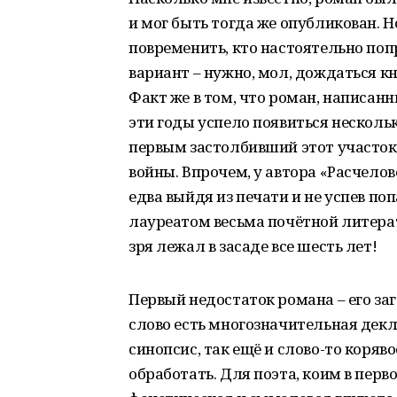
и мог быть тогда же опубликован. 
повременить, кто настоятельно поп
вариант – нужно, мол, дождаться к
Факт же в том, что роман, написанны
эти годы успело появиться нескольк
первым застолбивший этот участок,
войны. Впрочем, у автора «Расчело
едва выйдя из печати и не успев по
лауреатом весьма почётной литерат
зря лежал в засаде все шесть лет!
Первый недостаток романа – его заг
слово есть многозначительная дек
синопсис, так ещё и слово-то коряв
обработать. Для поэта, коим в перв