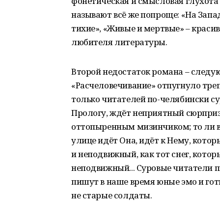
фонетическая и смысловая глухота
называют всё же попроще: «На Запад
тихие», «Живые и мертвые» – красив
любителя литературы.
Второй недостаток романа – следую
«Расчеловечивание» отпугнуло треп
только читателей по-челябински су
Прологу, ждёт неприятный сюрприз 
оттопыренным мизинчиком; то ли вер
улице идёт Она, идёт к Нему, котор
и неподвижный, как тот снег, кото
неподвижный... Суровые читатели п
пишут в наше время юные эмо и гот
не старые солдаты.