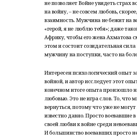
не позволяет Войне увидеть страх в
на войну, – не совсем любовь, скоре
взаимность. Мужчина не бежит на во
«герой, я не люблю тебя»; даже тако
Африку, чтобы его жена Ахматова с
этом и состоит созидательная сила
мужчину на поступки, часто на боле
Интересен психологический опыт 
войной, и автор исследует этот опыт
конечном итоге опыта произошло на
любовью. Это не игра слов. То, что 
вернуться, потому что уже не могу
известно давно. Просто воевавшие в
своей любви к войне среди невоева
И большинство воевавших просто не