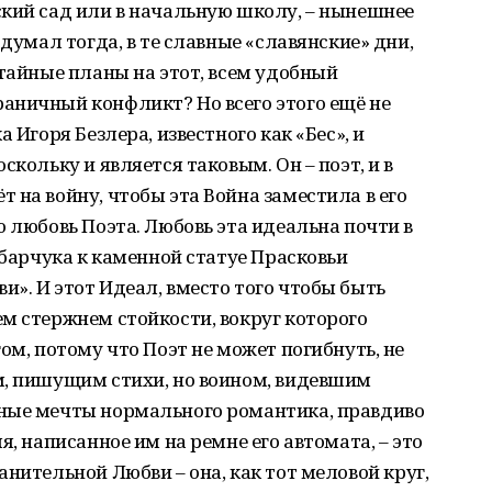
ский сад или в начальную школу, – нынешнее
 думал тогда, в те славные «славянские» дни,
 тайные планы на этот, всем удобный
аничный конфликт? Но всего этого ещё не
 Игоря Безлера, известного как «Бес», и
скольку и является таковым. Он – поэт, и в
 на войну, чтобы эта Война заместила в его
ю любовь Поэта. Любовь эта идеальна почти в
 барчука к каменной статуе Прасковьи
». И этот Идеал, вместо того чтобы быть
м стержнем стойкости, вокруг которого
ом, потому что Поэт не может погибнуть, не
м, пишущим стихи, но воином, видевшим
ные мечты нормального романтика, правдиво
я, написанное им на ремне его автомата, – это
нительной Любви – она, как тот меловой круг,