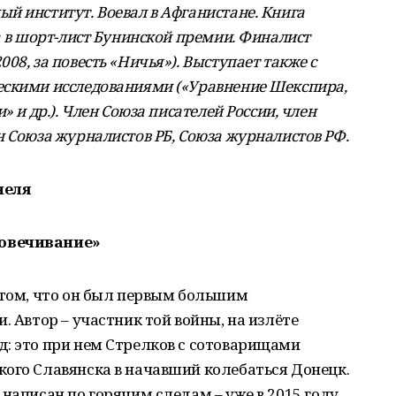
й институт. Воевал в Афганистане. Книга
а в шорт-лист Бунинской премии. Финалист
08, за повесть «Ничья»). Выступает также с
ескими исследованиями («Уравнение Шекспира,
» и др.). Член Союза писателей России, член
н Союза журналистов РБ, Союза журналистов РФ.
неля
ловечивание»
 том, что он был первым большим
. Автор – участник той войны, на излёте
: это при нем Стрелков с сотоварищами
кого Славянска в начавший колебаться Донецк.
написан по горячим следам – уже в 2015 году,