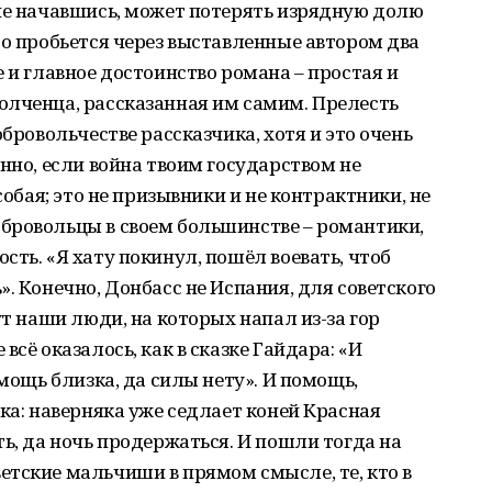
не начавшись, может потерять изрядную долю
то пробьется через выставленные автором два
 и главное достоинство романа – простая и
олченца, рассказанная им самим. Прелесть
обровольчестве рассказчика, хотя и это очень
нно, если война твоим государством не
собая; это не призывники и не контрактники, не
бровольцы в своем большинстве – романтики,
ть. «Я хату покинул, пошёл воевать, чтоб
. Конечно, Донбасс не Испания, для советского
ут наши люди, на которых напал из-за гор
всё оказалось, как в сказке Гайдара: «И
омощь близка, да силы нету». И помощь,
ка: наверняка уже седлает коней Красная
ть, да ночь продержаться. И пошли тогда на
тские мальчиши в прямом смысле, те, кто в