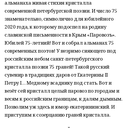
альманаха живая стихия кристалла
современной петербургской поэзии. И число 75
знаменательно, символично для юбилейного
2020 года, к которому подоспел на родину
славянской письменности в Крым «Паровозъ».
Юбилей 75-летний! Вот и собрал альманах 75
современных поэтов! У незримо сияющего под
российским небом санкт-петербургского
кристалла поэзии 75 граней! Такой русский
сувенир в традициях даров от Екатерины II
Петру I… Медному всаднику под стать. Вот и
везёт сей кристалл целый паровоз по городам и
весям к российским границам, к далям дымным.
Позволим уж здесь и юмор екатерининский. И
приступим к созерцанию граней кристалла.