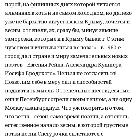
порой, на финишных днях которой читается
альманах в хоть и не самом холодном, но далеко
уже не бархатно-августовском Крыму, хочется и
весны, оттепели, эх, сразу бы, минуя зимние
заморозки, которые и в Крыму бывают. С этим
чувством и вчитываешься в слова: «…в 1960-е
город дал стране и миру замечательных новых
поэтов – Евгения Рейна, Александра Кушнера,
Иосифа Бродского». Нельзя не согласиться!
Позволим себе в меру сил и способностей
подхватить мысль. Оттепельные шестидесятые,
они и Петербург согрели своим теплом, а не одну
Москву авангардную. Что уж говорить и о том,
что весна – сезон, само время поэзии, а оттепель –
естественное начало весны, в которой грустные
нотки песни Снегурочки сплетаются с