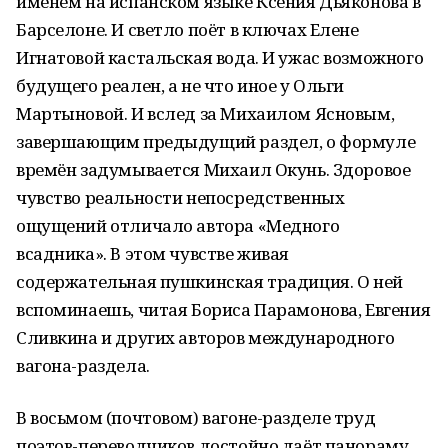
именем на испанском языке Ксения Дьяконова в
Барселоне. И светло поёт в ключах Елене
Игнатовой кастальская вода. И ужас возможного
будущего реален, а не что иное у Ольги
Мартыновой. И вслед за Михаилом Ясновым,
завершающим предыдущий раздел, о формуле
времён задумывается Михаил Окунь. Здоровое
чувство реальности непосредственных
ощущений отличало автора «Медного
всадника». В этом чувстве живая
содержательная пушкинская традиция. О ней
вспоминаешь, читая Бориса Парамонова, Евгения
Сливкина и других авторов международного
вагона-раздела.
В восьмом (почтовом) вагоне-разделе труд
поэтов-переводчиков достойно даёт панораму