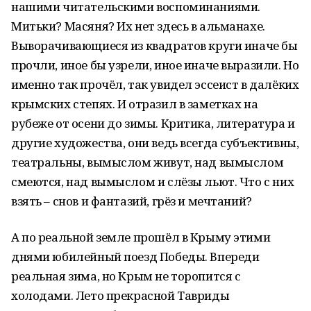
нашими читательскими воспоминаниями.
Митьки? Масяня? Их нет здесь в альманахе.
Выворачивающиеся из квадратов круги иначе бы
прочли, иное бы узрели, иное иначе выразили. Но
именно так прочёл, так увидел эссеист в далёких
крымских степях. И отразил в заметках на
рубеже от осени до зимы. Критика, литература и
другие художества, они ведь всегда субъективны,
театральны, вымыслом живут, над вымыслом
смеются, над вымыслом и слёзы льют. Что с них
взять – снов и фантазий, грёз и мечтаний?
А по реальной земле прошёл в Крыму этими
днями юбилейный поезд Победы. Впереди
реальная зима, но Крым не торопится с
холодами. Лето прекрасной Тавриды