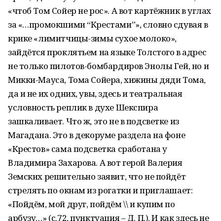
«чтоб Том Сойер не рос». А вот картёжник в углах
за «…промокшими “Крестами”», словно сдувая в
крике «лимитчицы-зимы сухое молоко»,
зайдётся проклятьем на языке Толстого в адрес
не только пилотов-бомбардиров Энолы Гей, но и
Микки-Мауса, Тома Сойера, хижины дяди Тома,
да и не их одних, увы, здесь и театральная
условность реплик в духе Шекспира
зашкаливает. Что ж, это не в подсветке из
Магадана. Это в декоруме раздела на фоне
«Крестов» сама подсветка сработана у
Владимира Захарова. А вот герой Валерия
Земских решительно заявит, что не пойдёт
стрелять по окнам из рогатки и приглашает:
«Пойдём, мой друг, пойдём \\ и купим по
арбузу…» (с.72, пунктуация – Д. П.). И как здесь не