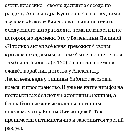
очень классика – своего дальнего соседа по
разделу Александра Кушнера. И с последними
звуками «Блюза» Вячеслава Лейкина в стихи
следующего автора входит тема не юности и не
истории, но времени. Это у Валентины Лелиной:
«И только ангел всё меня тревожит \\ своим
крылом невидимым, и тоже \\ мне шепчет, что я
там была, была…» (с. 120) И вопреки времени
оживёт кораблик детства у Александр
Леонтьева, ведь у тишины библиотек свои и
время, и пространство. И уже не нагие нимфы на
постаментах белеют у Валентины Лелиной, а
бесшабашные живые купанья нагишом
ошеломляют у Елены Литвинцевой. Так
иронически оптимистично и завершится третий
раздел.