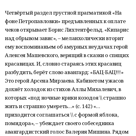
Четвёртый раздел грустной прагматикой «На
фоне Петропавловки» предъявленных к оплате
чеков открывает Борис Лихтентфельд. «Кипарис
над обрывом завис», – меланхолически вторит
ему воспоминаньем об амурных неудачах герой
Алексея Машевского, верящий в сказки о спящих
красавицах. И, словно стараясь этих красавиц
разбудить, берёт слово авангард: «БАЦ-БАЦ!!!»
Это герой Арсена Мирзаева. Кабинетом ужасов
дохнёт холодок из стихов Аллы Михалевич, в
которых «под ночные крики козодоя \\ страшно
жить и страшно умереть…» (с. 142) «…
приходится соглашаться \\ с формой яблока,
помидора», – убеждает своего собеседника
авангардистский голос Валерия Мишина. Рядом