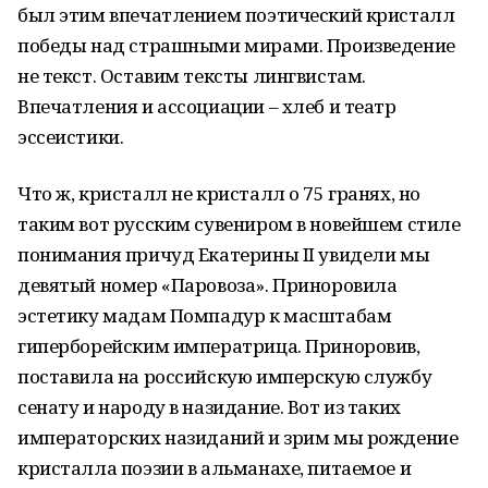
был этим впечатлением поэтический кристалл
победы над страшными мирами. Произведение
не текст. Оставим тексты лингвистам.
Впечатления и ассоциации – хлеб и театр
эссеистики.
Что ж, кристалл не кристалл о 75 гранях, но
таким вот русским сувениром в новейшем стиле
понимания причуд Екатерины II увидели мы
девятый номер «Паровоза». Приноровила
эстетику мадам Помпадур к масштабам
гиперборейским императрица. Приноровив,
поставила на российскую имперскую службу
сенату и народу в назидание. Вот из таких
императорских назиданий и зрим мы рождение
кристалла поэзии в альманахе, питаемое и