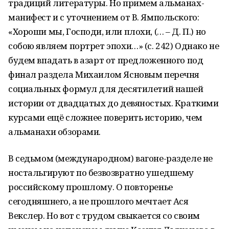
традиций литературы. Но примем альманах-
манифест и с уточнением от В. Ямпольского:
«Хороши мы, Господи, или плохи, (… – Д. П.) но
собою являем портрет эпохи…» (с. 242) Однако не
будем впадать в азарт от предложенного под
финал раздела Михаилом Ясновым перечня
социальных формул для десятилетий нашей
истории от двадцатых до девяностых. Краткими
курсами ещё сложнее поверить историю, чем
альманахи обзорами.
В седьмом (международном) вагоне-разделе не
ностальгируют по безвозвратно ушедшему
российскому прошлому. О повторенье
сегодняшнего, а не прошлого мечтает Ася
Векслер. Но вот с трудом свыкается со своим