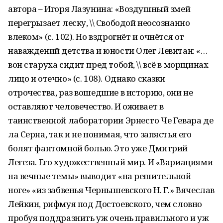
автора – Игоря Лазунина: «Воздушный змей
перегрызает леску, \\ Свободой неосознанно
влеком» (с. 102). Но вздрогнёт и очнётся от
наваждений детства и юности Олег Левитан: «…
вон старуха сидит пред тобой, \\ всё в морщинах
лицо и отечно» (с. 108). Однако сказки
отрочества, раз вошедшие в историю, они не
оставляют человечество. И оживает в
таинственной лаборатории Эрнесто Че Гевара де
ла Серна, так и не понимая, что запястья его
болят фантомной болью. Это уже Дмитрий
Легеза. Его художественный мир. И «Вариациями
на вечные темы» выводит «на решительной
ноге» «из забвенья Чернышевского Н. Г.» Вячеслав
Лейкин, рифмуя под Достоевского, чем словно
пробуя поддразнить уж очень правильного и уж