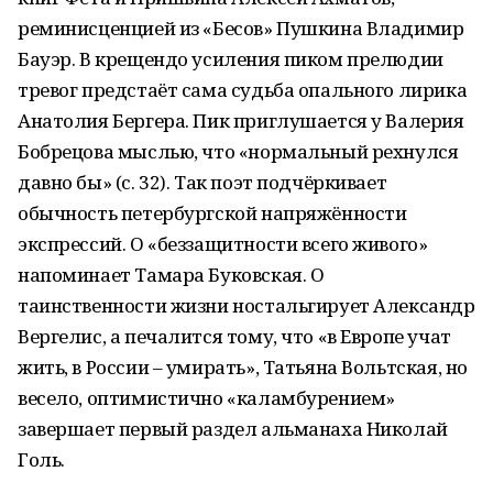
реминисценцией из «Бесов» Пушкина Владимир
Бауэр. В крещендо усиления пиком прелюдии
тревог предстаёт сама судьба опального лирика
Анатолия Бергера. Пик приглушается у Валерия
Бобрецова мыслью, что «нормальный рехнулся
давно бы» (с. 32). Так поэт подчёркивает
обычность петербургской напряжённости
экспрессий. О «беззащитности всего живого»
напоминает Тамара Буковская. О
таинственности жизни ностальгирует Александр
Вергелис, а печалится тому, что «в Европе учат
жить, в России – умирать», Татьяна Вольтская, но
весело, оптимистично «каламбурением»
завершает первый раздел альманаха Николай
Голь.