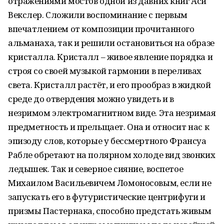
отражениями мостов одной из давних книг Аси
Векслер. Сложили воспоминание с первым
впечатлением от композиции прочитанного
альманаха, так и решили остановиться на образе
кристалла. Кристалл – живое явление порядка и
строя со своей музыкой гармонии в переливах
света. Кристалл растёт, и его прообраз в жидкой
среде до отвердения можно увидеть и в
незримом электромагнитном виде. Эта незримая
предметность и прельщает. Она и относит нас к
эпизоду слов, которые у бессмертного Франсуа
Рабле обретают на полярном холоде вид звонких
ледышек. Так и северное сияние, воспетое
Михаилом Васильевичем Ломоносовым, если не
запускать его в футуристические центрифуги и
призмы Пастернака, способно предстать живым