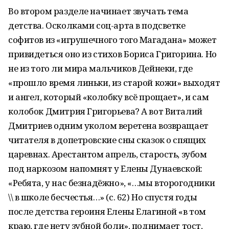
Во втором разделе начинает звучать тема
детства. Осколками соц-арта в подсветке
софитов из «игрушечного того Магадана» может
привидеться оно из стихов Бориса Григорина. Но
не из того ли мира мальчиков Дейнеки, где
«прошло время линьки, из старой кожи» выходят
и ангел, который «колобку всё прощает», и сам
колобок Дмитрия Григорьева? А вот Виталий
Дмитриев одним уколом веретена возвращает
читателя в допетровские сны сказок о спящих
царевнах. Арестантом апрель, старость, зубом
под наркозом напомнят у Елены Дунаевской:
«Ребята, у нас безнадёжно», «…мы второгодники
\\ в школе бесчестья…» (с. 62) Но спустя годы
после детства героиня Елены Елагиной «в том
краю, где нету зубной боли», поднимает тост,