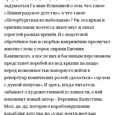
задуматься Галине Илюхиной о том, что такое
«Ленинградское детство», а что такое
«Петербургская колыбельная»? Уж эта яркая и
оригинальная поэтесса знает вкус и запах
горестей разных времён. И с недетской
обречённостью и скорбью напряжённо прозвучат
многие слова у героя лирики Евгения
Каминского, а после них и басенным персонажем
предстанет воробей из-под крыши палаццо
перед возможностью напористо войти в
репертуар комических ролей «делаться» «орлом
с душой попугая». И здесь, когда читатель
забывает о художественной условности, о ней
напомнит новый автор – Вероника Капустина.
Мол, да-да, потерпел кораблекрушение
кораблик детства, но «у нас почти весёлые