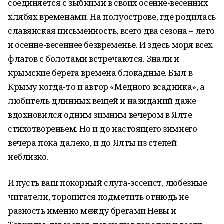
соединяется с зыбкими в своих осенне-весенних
хлябях временами. На полуострове, где родилась
славянская письменность, всего два сезона – лето
и осенне-весеннее безвременье. И здесь моря всех
флагов с болотами встречаются. Знали и
крымские берега времена блокадные. Был в
Крыму когда-то и автор «Медного всадника», а
любитель длинных вещей и назиданий даже
вдохновился одним зимним вечером в Ялте
стихотвореньем. Но и до настоящего зимнего
вечера пока далеко, и до Ялты из степей
неблизко.
И пусть ваш покорный слуга-эссеист, любезные
читатели, торопится подметить отнюдь не
разность именно между брегами Невы и