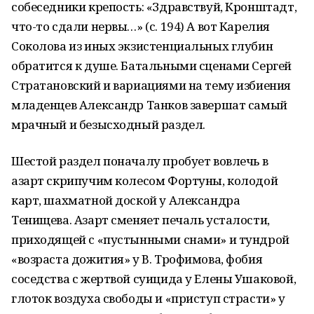
собеседники крепость: «Здравствуй, Кронштадт,
что-то сдали нервы…» (с. 194) А вот Карелия
Соколова из иных экзистенциальных глубин
обратится к душе. Батальными сценами Сергей
Стратановский и вариациями на тему избиения
младенцев Александр Танков завершат самый
мрачный и безысходный раздел.
Шестой раздел поначалу пробует вовлечь в
азарт скрипучим колесом Фортуны, колодой
карт, шахматной доской у Александра
Тенищева. Азарт сменяет печаль усталости,
приходящей с «пустынными снами» и тундрой
«возраста дожития» у В. Трофимова, фобия
соседства с жертвой суицида у Елены Ушаковой,
глоток воздуха свободы и «приступ страсти» у