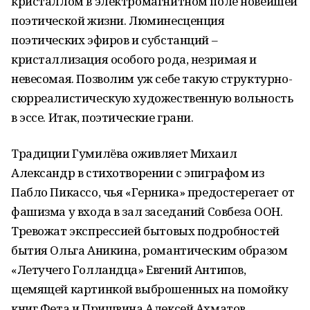
кристаллом в электромагнитном поле новейшей
поэтической жизни. Люминесценция
поэтических эфиров и субстанций –
кристаллизация особого рода, незримая и
невесомая. Позволим уж себе такую структурно-
сюрреалистическую художественную вольность
в эссе. Итак, поэтические грани.
Традиции Гумилёва оживляет Михаил
Александр в стихотворении с эпиграфом из
Пабло Пикассо, чья «Герника» предостерегает от
фашизма у входа в зал заседаний Совбеза ООН.
Тревожат экспрессией бытовых подробностей
бытия Ольга Аникина, романтическим образом
«Летучего Голландца» Евгений Антипов,
щемящей картинкой выброшенных на помойку
книг Фета и Пришвина Алексей Ахматов,