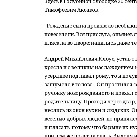
Здесь в Голубиной слободке 20 сентя
Тимофеевич Аксаков.
“Рождение сына произвело необыкно
повеселели. Вся прислуга, опьянев с
плясала во дворе; напились даже те,
Андрей Михайлович Клоус, устав от 
кресла и с великим наслаждением на
усерднее подливал рому, то и почув
зашумело в голове... Он простился
ручонку новорожденного и поехал с
родительницу. Проходя через двор,
неслись из окон кухни и людских. 
веселью добрых людей, но принялся 
и плясать, потому что барыне их ну
при нем же полегли спать. Выходя и