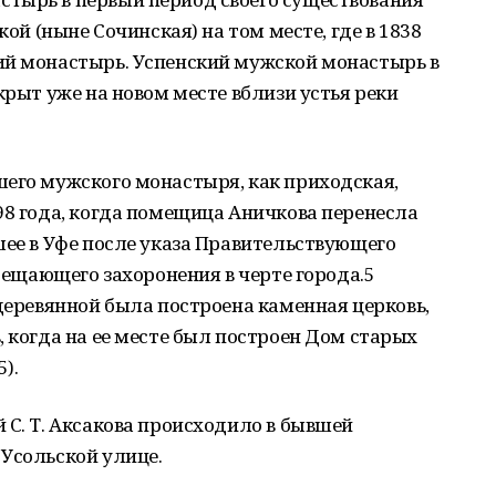
кой (ныне Сочинская) на том месте, где в 1838
ий монастырь. Успенский мужской монастырь в
крыт уже на новом месте вблизи устья реки
шего мужского монастыря, как приходская,
98 года, когда помещица Аничкова перенесла
шее в Уфе после указа Правительствующего
прещающего захоронения в черте города.5
 деревянной была построена каменная церковь,
, когда на ее месте был построен Дом старых
).
 С. Т. Аксакова происходило в бывшей
Усольской улице.