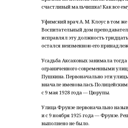
счастливый мальчишка! Как все ему 
Уфимский врач А. М. Клоус в том же
Воспитательный дом преподавателе
исправлял эту должность тридцать 
остался неизменною его принадлежно
Усадьба Аксаковых занимала тогда
ограниченного современными улиц
Пушкина. Первоначально эти улицы
вначале именовалась Полицейским 
с 9 мая 1928 года — Цюрупы.
Улица Фрунзе первоначально назыв
и с 9 ноября 1925 года — Фрунзе. Р
выполнено не было.