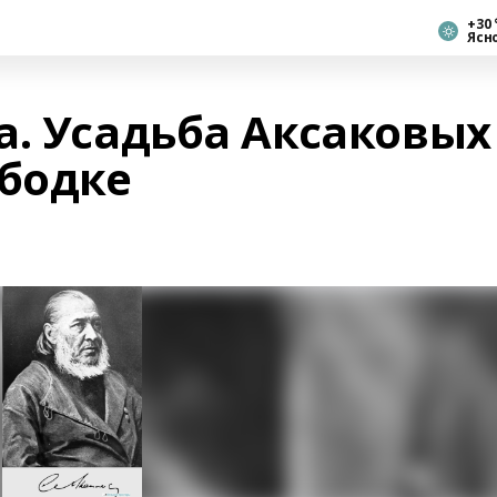
+30 
Ясн
а. Усадьба Аксаковых
ободке