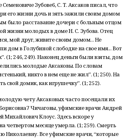
Семеновиче Зубове6, С. Т. Аксаков писал, что
при его жизни дочь и зять зажили своим домом
дным было расставание дочери с больным отцом
й жизни молодых в доме Н. С. Зубова. Отец
мся, мой друг, живите своим домом... Не
пи дом в Голубиной слободке на свое имя... Вот
. (1; 246, 249). Наконец деньги были взяты, дом
оселились молодые Аксаковы. По словам
тенький, никто в нем еще не жил”. (1; 250). На
 свой домик, как игрушечку”. (1; 252).
 молодую чету Аксаковых часто посещали их
 Борисовна7 Чичаговы, уфимские врачи Андрей
й Михайлович Клоус. Здесь вскоре у
а четвертом месяце умерла. (1; 259). Смерть
ию Николаевну. Все уфимские врачи, “которые