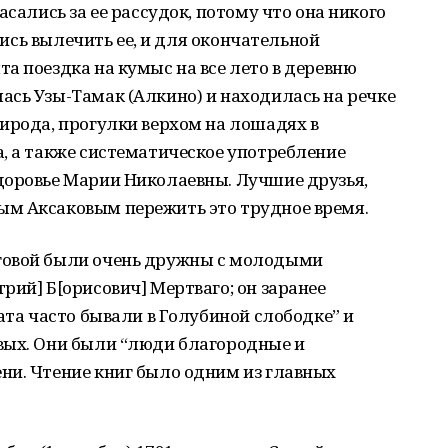
асались за ее рассудок, потому что она никого
ались вылечить ее, и для окончательной
а поездка на кумыс на все лето в деревню
ась Узы-Тамак (Алкино) и находилась на речке
ирода, прогулки верхом на лошадях в
, а также систематическое употребление
доровье Марии Николаевны. Лучшие друзья,
м Аксаковым пережить это трудное время.
говой были очень дружны с молодыми
рий] Б[орисович] Мертваго; он заранее
ата часто бывали в Голубиной слободке” и
вых. Они были “люди благородные и
ни. Чтение книг было одним из главных