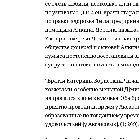
ее очень любили, несколько дней оп
не узнавала”. (11; 259). Врачи стар
поправки здоровья была предпринят
помещика Алкина. Деревня называл
Узе, притоке реки Демы. Пышная пр
обществе дочерей и сыновей Алкина
кумыса постепенно восстановили з
супруги Чичаговы помогали молоды
“Братья Катерины Борисовны Чича
хозяевами, особенно меньшой Д[мит
напросился к ним в кумовья. Оба бр
приятно проводили время у Аксако
образованные по тогдашнему време
удовольствий [у Аксаковых]. (1; 269).