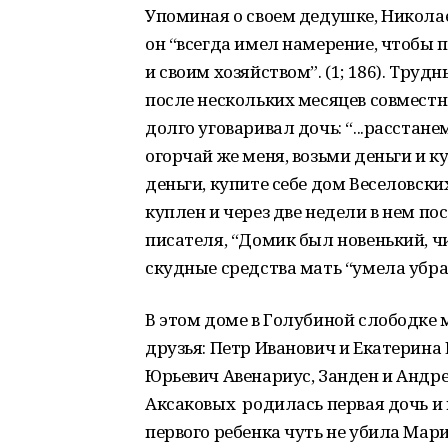
Упоминая о своем дедушке, Николае 
он “всегда имел намерение, чтобы 
и своим хозяйством”. (1; 186). Тру
после нескольких месяцев совместно
долго уговаривал дочь: “...расстане
огорчай же меня, возьми деньги и ку
деньги, купите себе дом Веселовских”
куплен и через две недели в нем п
писателя, “Домик был новенький, чис
скудные средства мать “умела убрать
В этом доме в Голубиной слободке
друзья: Петр Иванович и Екатерина
Юрьевич Авенариус, Занден и Андре
Аксаковых родилась первая дочь и н
первого ребенка чуть не убила Мар