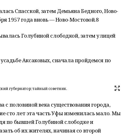
лась Спасской, затем Демьяна Бедного, Ново-
ря 1957 года вновь — Ново-Мостовой.8
валась Голубиной слободкой, затем улицей
 усадьбе Аксаковых, сначала пройдемся по
ский губернатор; тайный советник.
ва с половиной века существования города,
ние сто лет эта часть Уфы изменилась мало. Мы
дя по бывшей Голубиной слободке и
ать об их жителях, начиная со второй