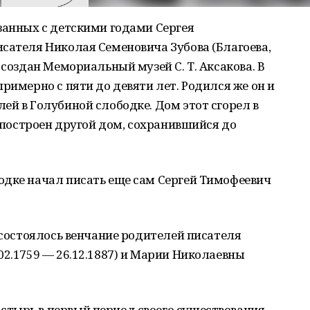
занных с детскими годами Сергея
сателя Николая Семеновича Зубова (Благоева,
 создан Мемориальный музей С. Т. Аксакова. В
римерно с пяти до девяти лет. Родился же он и
ей в Голубиной слободке. Дом этот сгорел в
л построен другой дом, сохранившийся до
одке начал писать еще сам Сергей Тимофеевич
2 состоялось венчание родителей писателя
02.1759 — 26.12.1887) и Марии Николаевны
тырь в первый период своего существования