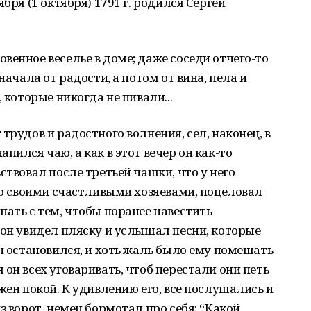
бря (1 октября) 1791 г. родился Сергей
венное веселье в доме; даже соседи отчего-то
начала от радости, а потом от вина, пела и
 которые никогда не пивали...
трудов и радостного волнения, сел, наконец, в
пился чаю, а как в этот вечер он как-то
ствовал после третьей чашки, что у него
 со своими счастливыми хозяевами, поцеловал
пать с тем, чтобы поранее навестить
 он увидел пляску и услышал песни, которые
Он остановился, и хоть жаль было ему помешать
он всех уговаривать, чтоб перестали они петь
жен покой. К удивлению его, все послушались и
з ворот, немец бормотал про себя: “Какой