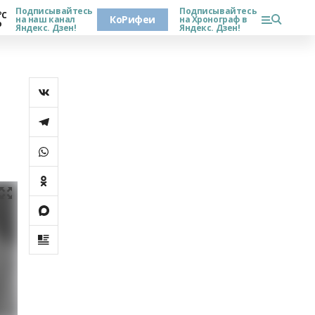
Подписывайтесь
Подписывайтесь
°С
КоРифеи
на наш канал
на Хронограф в
о
Яндекс. Дзен!
Яндекс. Дзен!