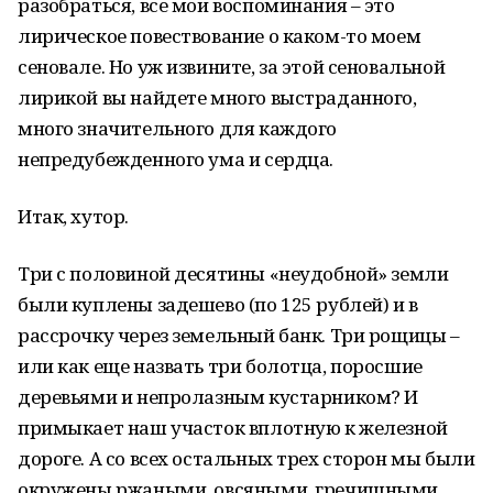
разобраться, все мои воспоминания – это
лирическое повествование о каком-то моем
сеновале. Но уж извините, за этой сеновальной
лирикой вы найдете много выстраданного,
много значительного для каждого
непредубежденного ума и сердца.
Итак, хутор.
Три с половиной десятины «неудобной» земли
были куплены задешево (по 125 рублей) и в
рассрочку через земельный банк. Три рощицы –
или как еще назвать три болотца, поросшие
деревьями и непролазным кустарником? И
примыкает наш участок вплотную к железной
дороге. А со всех остальных трех сторон мы были
окружены ржаными, овсяными, гречишными