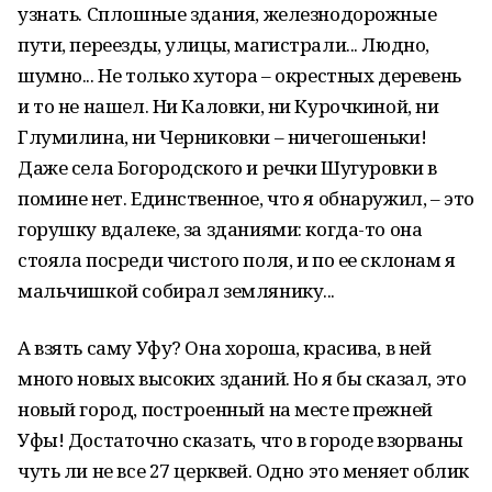
узнать. Сплошные здания, железнодорожные
пути, переезды, улицы, магистрали... Людно,
шумно... Не только хутора – окрестных деревень
и то не нашел. Ни Каловки, ни Курочкиной, ни
Глумилина, ни Черниковки – ничегошеньки!
Даже села Богородского и речки Шугуровки в
помине нет. Единственное, что я обнаружил, – это
горушку вдалеке, за зданиями: когда-то она
стояла посреди чистого поля, и по ее склонам я
мальчишкой собирал землянику...
А взять саму Уфу? Она хороша, красива, в ней
много новых высоких зданий. Но я бы сказал, это
новый город, построенный на месте прежней
Уфы! Достаточно сказать, что в городе взорваны
чуть ли не все 27 церквей. Одно это меняет облик