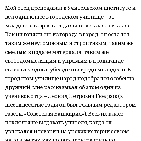
Мой отец преподавал в Учительском институте и
вел один класс в городском училище – от
младшего возраста и дальше, из класса в класс.
Как ни гоняли его из города в город, он остался
таким же неугомонным и строптивым, таким же
смелым в подаче материала, таким же
свободомыслящим и упрямым в пропаганде
своих взглядов и убеждений среди молодежи. В
городском училище народ подобрался особенно
дружный, мне рассказывал об этом один из
учеников отца – Леонид Петрович Гнедков (в
шестидесятые годы он был главным редактором
газеты «Советская Башкирия»). Весь их класс
поклялся не выдавать учителя, когда он
увлекался и говорил на уроках истории совсем
не то и не так, как полагалось говорить по