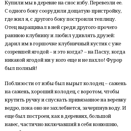
Купили мы в деревне на снос избу. Перевезли ее.
С одного боку соорудили дощатую пристройку,
где жил я, с другого боку построили теплицу.
Отец выращивал в ней среди другого-прочего
раннюю клубнику и любил удивлять друзей:
дарил им в горшочке клубничный кустик с уже
созревшей ягодой – и это когда? – на Пасху, когда
никакой ягодой ни у кого еще и не пахло! Фурор
был полный!
Поблизости от избы был вырыт колодец – сажень
на сажень, хороший колодец, с воротом, чтобы
крутить ручку и спускать привязанное на веревку
ведро, пока оно не захлебнется, зачерпнув воду. И
еще был построен, как в деревнях, большой
навес, частично включавший в себя конюшню,