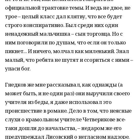
официальной трактовке темы. И ведь не двое, не
трое – целый класс дал клятву, что все будет
строго конспиративно. Был среди них один
ненадежный мальчишка – сын торговца. Но с
ним поговорили по душам, что если он только
пикнет... И ничего, молчал как миленький. Знал
малый, что ребята не шутят и ссориться с ними –
упаси бог.
Гнедков же мне рассказывал, как однажды (а
может быть, и не один раз) они выручили своего
учителя из беды, я даже использовал это
происшествие в романе. Дело в том, что неясные
слухи о крамольном учителе Четверикове все-
таки дошли до начальства, – недаром же его
предупреждал Лисовский о негласном надзоре.