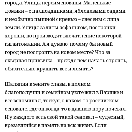
города. Улицы переименованы. Маленькие
домики – с палисадниками, яблоневыми садами
и необычно пышной сиренью – снесены с лица
земли. Улицы залиты асфальтом, постройки
хороши, но производят впечатление некоторой
гигантомании. А я думаю: почему бы новый
город не построить на новом месте? Что за
скверная привычка – прежде чем начать строить,
обязательно крушить все и ломать?
Шаляпин в зените славы, в полном
благополучии и семейном уюте жил в Париже и
все вспоминал, тоскуя, о каком-то российском
сеновале, где он когда-то в давнюю пору ночевал.
И у каждого есть свой такой сеновал – чудесный,
врезавшийся в память на всю жизнь. Если