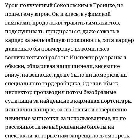
Урок, полученный Соколовским в Троицке, не
пошел ему впрок. Он и здесь, в уфимской
гимназии, продолжал травить гимназистов,
подслушивать, придираться, даже сажать в
карцер за мельчайшую провинность, хотя карцер
давненько был вычеркнут из комплекса
воспитательной работы. Инспектор устраивал
обыски, обшаривая наши шинели, висевшие
внизу, на вешалке, где не было ни номерков, ни
специального гардеробщика. Сделав обыск,
инспектор производил потом безобразные
судилища за найденные в карманах портсигары
или пачки папирос, за любовные и совершенно
невинные записочки, за использованные, но по
рассеянности не выброшенные билеты на
спектакли, которые нам запрещалось смотреть.