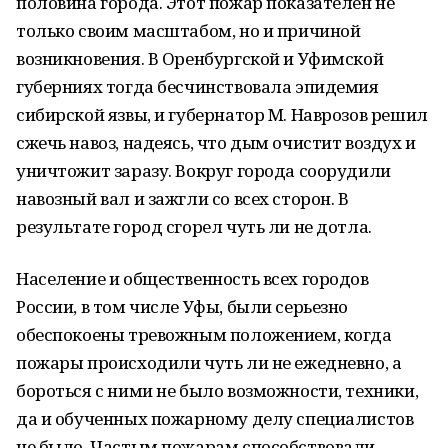
половина города. Этот пожар показателен не
только своим масштабом, но и причиной
возникновения. В Оренбургской и Уфимской
губерниях тогда бесчинствовала эпидемия
сибирской язвы, и губернатор М. Наврозов решил
сжечь навоз, надеясь, что дым очистит воздух и
уничтожит заразу. Вокруг города соорудили
навозный вал и зажгли со всех сторон. В
результате город сгорел чуть ли не дотла.
Население и общественность всех городов
России, в том числе Уфы, были серьезно
обеспокоены тревожным положением, когда
пожары происходили чуть ли не ежедневно, а
бороться с ними не было возможности, техники,
да и обученных пожарному делу специалистов
не было. Частым пожарам способствовали