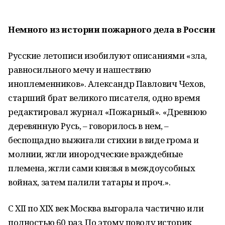
Немного из истории пожарного дела в России
Русские летописи изобилуют описаниями «зла,
равносильного мечу и нашествию
иноплеменников». Александр Павлович Чехов,
старший брат великого писателя, одно время
редактировал журнал «Пожарный». «Древнюю
деревянную Русь, – говорилось в нем, –
беспощадно выжигали стихии в виде грома и
молнии, жгли инородческие враждебные
племена, жгли сами князья в междоусобных
войнах, затем палили татары и проч.».
С XII по XIX век Москва выгорала частично или
полностью 60 раз. По этому поводу историк