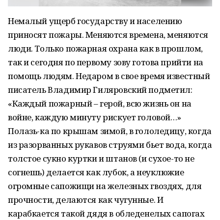
Немалый ущерб государству и населению
приносят пожары. Меняются времена, меняются
люди. Только пожарная охрана как в прошлом,
так и сегодня по первому зову готова прийти на
помощь людям. Недаром в свое время известный
писатель Владимир Гиляровский подметил:
«Каждый пожарный – герой, всю жизнь он на
войне, каждую минуту рискует головой…»
Полазь-ка по крышам зимой, в гололедицу, когда
из разорванных рукавов струями бьет вода, когда
толстое сукно куртки и штанов (и сухое-то не
согнешь) делается как лубок, а неуклюжие
огромные сапожищи на железных гвоздях, для
прочности, делаются как чугунные. И
карабкается такой дядя в обледенелых сапогах