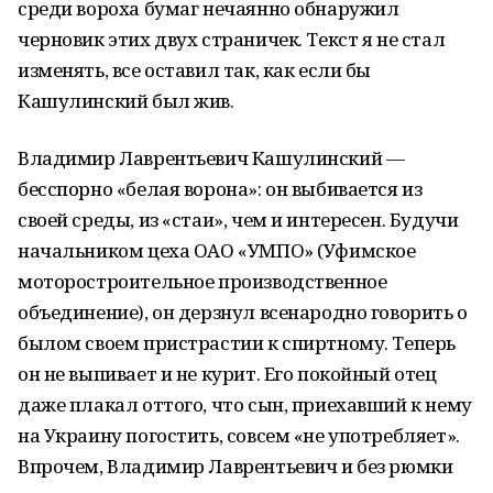
среди вороха бумаг нечаянно обнаружил
черновик этих двух страничек. Текст я не стал
изменять, все оставил так, как если бы
Кашулинский был жив.
Владимир Лаврентьевич Кашулинский —
бесспорно «белая ворона»: он выбивается из
своей среды, из «стаи», чем и интересен. Будучи
начальником цеха ОАО «УМПО» (Уфимское
моторостроительное производственное
объединение), он дерзнул всенародно говорить о
былом своем пристрастии к спиртному. Теперь
он не выпивает и не курит. Его покойный отец
даже плакал оттого, что сын, приехавший к нему
на Украину погостить, совсем «не употребляет».
Впрочем, Владимир Лаврентьевич и без рюмки