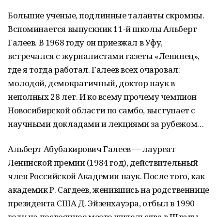
Большие ученые, подлинные таланты скромны.
Вспоминается выпускник 11-й школы Альберт
Галеев. В 1968 году он приезжал в Уфу,
встречался с журналистами газеты «Ленинец»,
где я тогда работал. Галеев всех очаровал:
молодой, демократичный, доктор наук в
неполных 28 лет. И ко всему прочему чемпион
Новосибирской области по самбо, выступает с
научными докладами и лекциями за рубежом…
Альберт Абубакирович Галеев — лауреат
Ленинской премии (1984 год), действительный
член Российской Академии наук. После того, как
академик Р. Сагдеев, женившись на родственнице
президента США Д. Эйзенхауэра, отбыл в 1990
году на постоянное место жительства в Штаты,