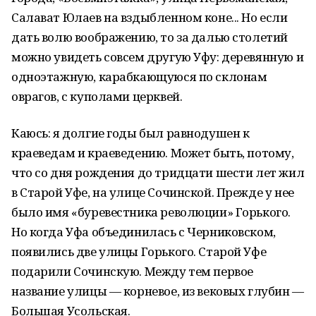
Салават Юлаев на вздыбленном коне... Но если
дать волю воображению, то за далью столетий
можно увидеть совсем другую Уфу: деревянную и
одноэтажную, карабкающуюся по склонам
оврагов, с куполами церквей.
Каюсь: я долгие годы был равнодушен к
краеведам и краеведению. Может быть, потому,
что со дня рождения до тридцати шести лет жил
в Старой Уфе, на улице Сочинской. Прежде у нее
было имя «буревестника революции» Горького.
Но когда Уфа объединилась с Черниковском,
появились две улицы Горького. Старой Уфе
подарили Сочинскую. Между тем первое
название улицы — корневое, из вековых глубин —
Большая Усольская.