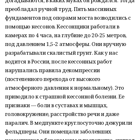
догадываются, в каких муках он рождался. Тогда
преобладал ручной труд. Пять массивных
фундаментов под опорами моста возводились с
помощью кессонов. Кессонщики работали в
камерах по 4 часа, на глубине до 20‑25 метров,
под давлением 1,5‑2 атмосферы. Они вручную
разрабатывали скалистый грунт. Как у нас
водится в России, после кессонных работ
нарушались правила декомпрессии
(постепенного перехода от высокого
атмосферного давления к нормальному). Это
приводило к страшной кессонной болезни. Ее
признаки — боли в суставах и мышцах,
головокружение, расстройство речи и даже
паралич. В медпункте круглосуточно дежурили
фельдшеры. Они помещали заболевших