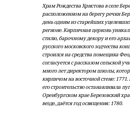
Храм Рождества Христова
в селе Бе
расположенном на берегу речки Бер
день одним из старейших уцелевши
регионе. Кирпичная церковь уникал
стилю, барочному декору и его арх
русского московского зодчества кон
строился на средства помещика Феод
согласуется с рассказом сельской у
много лет директором школы, кото
кирпичом на восточной стене: 1771. 
его строительство останавливала пу
Оренбургском крае Березовский храм
везде, даётся год освящения: 1780.