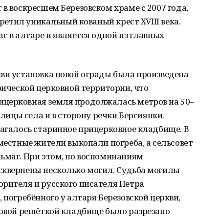
 в воскресшем Березовском храме с 2007 года,
третил уникальный кованый крест XVIII века.
с в алтаре и является одной из главных
ви установка новой ограды была произведена
орической церковной территории, что
церковная земля продолжалась метров на 50–
улицы села и в сторону речки Берсиянки.
лагалось старинное прицерковное кладбище. В
 местные жители выкопали погреба, а сельсовет
ьмаг. При этом, по воспоминаниям
сквернены несколько могил. Судьба могилы
орителя и русского писателя Петра
 погребённого у алтаря Березовской церкви,
новой решёткой кладбище было разрезано