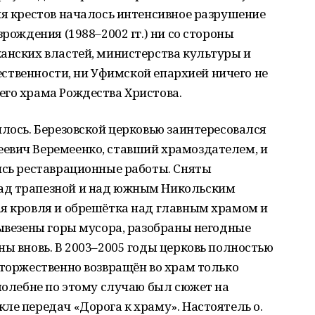
ия крестов началось интенсивное разрушение
зрождения (1988–2002 гг.) ни со стороны
анских властей, министерства культуры и
щественности, ни Уфимской епархией ничего не
его храма Рождества Христова.
илось. Березовской церковью заинтересовался
евич Веремеенко, ставший храмоздателем, и
ись реставрационные работы. Сняты
ад трапезной и над южным Никольским
ая кровля и обрешётка над главным храмом и
вывезены горы мусора, разобраны негодные
ны вновь. В 2003–2005 годы церковь полностью
 торжественно возвращён во храм только
 молебне по этому случаю был сюжет на
ле передач «Дорога к храму». Настоятель о.