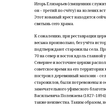
Игорь Елизарьев (священник служит
он – третий по счёту) на коленях вс
Этот кованый крест находится сейча
святынь сего храма.
К сожалению, при реставрации церк
весьма произвольно, без учёта ист
подтверждают старожилы села. При
70 на север и восток вдоль главной 
Севернее и восточнее церкви распо
советское время на его территории
построил деревянный магазин – сел
старожилов, были потревожены и о
замечательного уфимского благотв
Васильевича Полежаева (1827–1894),
также неизвестна. Таким образом, 