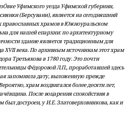
резÓвке Уфимского уезда Уфимской губернии,
сиянки (Берсувани), является на сегодняшний
х православных храмов в Южноуральском
ьна для нашей епархии: по архитектурному
аичности здание является традиционным для
ца XVII века. По архивным источникам этот храм
ора Третьякова в 1780 году. Это почти
чительницы Фёдоровой Л.П., проработавшей здесь
рая запомнила дату, выложенную прежде
Вероятно, храм воздвигался более десяти лет,
гачёвщина. После воцарения спокойствия в
 был достроен, у И.Е. Златоверховникова, как и