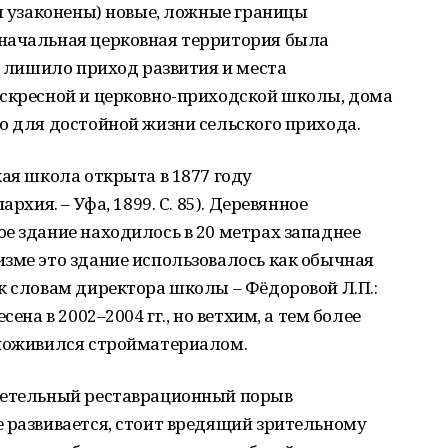
ем узаконены) новые, ложные границы
начальная церковная территория была
то лишило приход развития и места
оскресной и церковно-приходской школы, дома
о для достойной жизни сельского прихода.
кая школа открыта в 1877 году
рхия. – Уфа, 1899. С. 85). Деревянное
е здание находилось в 20 метрах западнее
зме это здание использовалось как обычная
к словам директора школы – Фёдоровой Л.П.:
ена в 2002–2004 гг., но ветхим, а тем более
 поживился стройматериалом.
детельный реставрационный порыв
 развивается, стоит вредящий зрительному