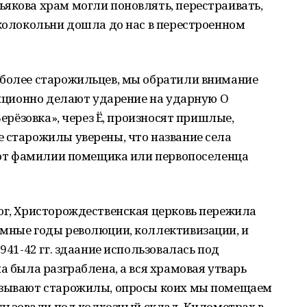
якова храм могли поновлять, перестраивать,
 колокольни дошла до нас в перестроенном
 более старожильцев, мы обратили внимание
адиционно делают ударение на ударную О
Берёзовка», через Ё, произносят пришлые,
 старожилы уверены, что название села
е от фамилии помещика или первопоселенца
ог, Христорождественская церковь пережила
омные годы революции, коллективизации, и
941-42 гг. здаание использовалась под
а была разграблена, а вся храмовая утварь
азывают старожилы, опросы коих мы помещаем
пользовали под колхозный склад. Километрах в