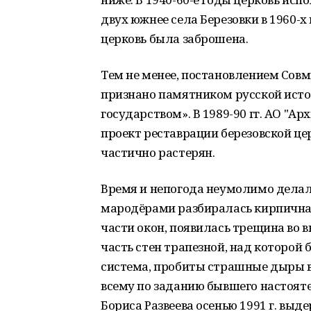
двух южнее села Березовки в 1960-х 
церковь была заброшена.
Тем не менее, постановлением Совми
признано памятником русской исто
государством». В 1989-90 гг. АО "Ар
проект реставрации березовской цер
частично растерян.
Время и непогода неумолимо делали
мародёрами разбиралась кирпична
части окон, появилась трещина во 
часть стен трапезной, над которой
система, пробиты страшные дыры в
всему по заданию бывшего настоят
Бориса Развеева осенью 1991 г. выд