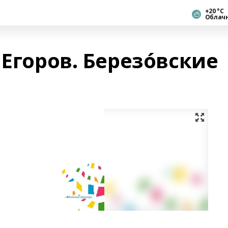
+20 °С
Облач
 Егоров. Березóвские