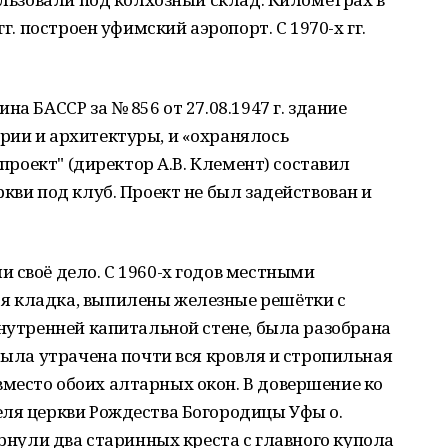
гг. построен уфимский аэропорт. С 1970-х гг.
на БАССР за № 856 от 27.08.1947 г. здание
рии и архитектуры, и «охранялось
хпроект" (директор А.В. Клемент) составил
кви под клуб. Проект не был задействован и
 своё дело. С 1960-х годов местными
я кладка, выпилены железные решётки с
внутренней капитальной стене, была разобрана
 была утрачена почти вся кровля и стропильная
место обоих алтарных окон. В довершение ко
еля церкви Рождества Богородицы Уфы о.
ернули два старинных креста с главного купола