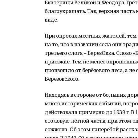
Екатерины Великой и Феодора Треть
благоукрашать. Так, верхняя часть
виде.
При опросах местных жителей, тем
на то, что в названии села они тр
третьего слога – БерезОвка. Слово «
приезжие. Тем не менее опрошенные
произошло от берёзового леса, а н
Березовского.
Находясь в стороне от больших дор
много исторических событий, погр
действовала примерно до 1939 г. В 1
столовую лётной части, при этом он
сожжена. Об этом наперебой расск
ниже. В 1940-60-е годы церковь ис