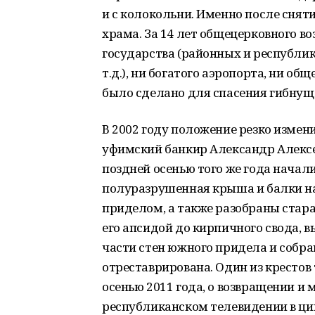
и с колокольни. Именно после снят
храма. За 14 лет общецерковного во
государства (районных и республик
т.д.), ни богатого аэропорта, ни об
было сделано для спасения гибнущ
В 2002 году положение резко измен
уфимский банкир Александр Алексе
поздней осенью того же года начал
полуразрушенная крыша и балки н
приделом, а также разобраны стар
его апсидой до кирпичного свода, 
части стен южного придела и собра
отреставрирована. Один из крестов
осенью 2011 года, о возвращении и
республиканском телевидении в цик