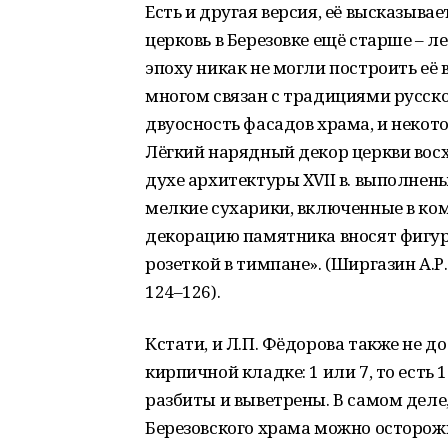
Есть и другая версия, её высказывае
церковь в Березовке ещё старше – ле
эпоху никак не могли построить её 
многом связан с традициями русской
двуосность фасадов храма, и неко
Лёгкий нарядный декор церкви вос
духе архитектуры XVII в. выполнен
мелкие сухарики, включенные в ко
декорацию памятника вносят фигур
розеткой в тимпане». (Ширгазин А.Р
124–126).
Кстати, и Л.П. Фёдорова также не д
кирпичной кладке: 1 или 7, то есть 
разбиты и выветрены. В самом деле
Березовского храма можно осторожно