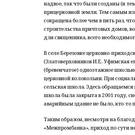
надвое, так что были созданы (и т
прицерковной земли. Тем самым из
сокращена более чем в пять раз, ч
строительства причтовых домов, в
для священника, всего необходимог
В селе Березовке церковно-приходс
(Златоверховников И.Е.. Уфимская епа
(бревенчатое) одноэтажное школьно
церковной колокольни. При социали
сельская школа. Здесь обращаемся 
школа была закрыта в 2001 году, снес
аварийным здание не было, кто-то
Таким образом, несмотря на благо
«Межпромбанка», приход по сути не