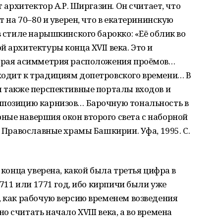
т архитектор А.Р. Ширгазин. Он считает, что
т на 70–80 и уверен, что в екатерининскую
в стиле нарышкинского барокко: «Её облик во
 архитектуры конца XVII века. Это и
торая асимметрия расположения проёмов…
ходит к традициям допетровского времени… В
ы также перспективные порталы входов и
мпозицию карнизов… Барочную тональность в
ные навершия окон второго света с наборной
. Православные храмы Башкирии. Уфа, 1995. С.
о конца уверена, какой была третья цифра в
1711 или 1771 год, ибо кирпичи были уже
, как рабочую версию временем возведения
 считать начало XVIII века, а во времена