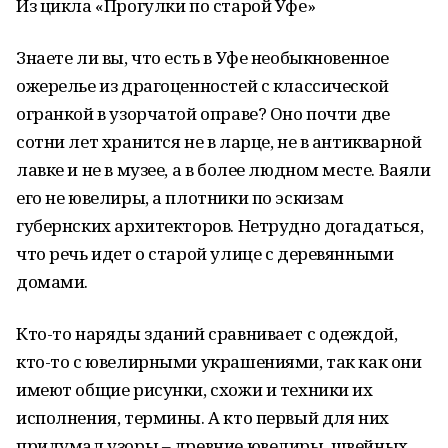
Из цикла «Прогулки по старой Уфе»
Знаете ли вы, что есть в Уфе необыкновенное
ожерелье из драгоценностей с классической
огранкой в узорчатой оправе? Оно почти две
сотни лет хранится не в ларце, не в антикварной
лавке и не в музее, а в более людном месте. Ваяли
его не ювелиры, а плотники по эскизам
губернских архитекторов. Нетрудно догадаться,
что речь идет о старой улице с деревянными
домами.
Кто-то наряды зданий сравнивает с одеждой,
кто-то с ювелирными украшениями, так как они
имеют общие рисунки, схожи и техники их
исполнения, термины. А кто первый для них
придумал узоры – древние ювелиры, швейных