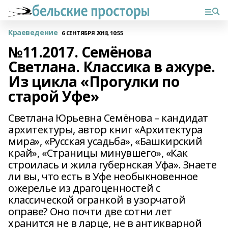
Краеведение
6 СЕНТЯБРЯ 2018, 10:55
№11.2017. Семёнова
Светлана. Классика в ажуре.
Из цикла «Прогулки по
старой Уфе»
Светлана Юрьевна Семёнова – кандидат
архитектуры, автор книг «Архитектура
мира», «Русская усадьба», «Башкирский
край», «Страницы минувшего», «Как
строилась и жила губернская Уфа». Знаете
ли вы, что есть в Уфе необыкновенное
ожерелье из драгоценностей с
классической огранкой в узорчатой
оправе? Оно почти две сотни лет
хранится не в ларце, не в антикварной