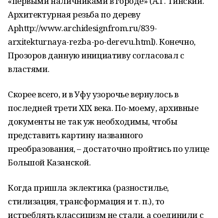
«первыми наличниками в городе» (А.Г. Тинский.
Архитектурная резьба по дереву
Арhttp://www.archidesignfrom.ru/839-
arxitekturnaya-rezba-po-derevu.html). Конечно,
Прозоров данную инициативу согласовал с
властями.
Скорее всего, и в Уфу узорочье вернулось в
последней трети XIX века. По-моему, архивные
документы не так уж необходимы, чтобы
представить картину названного
преобразования, – достаточно пройтись по улице
Большой Казанской.
Когда пришла эклектика (разностилье,
стилизация, трансформация и т. п.), то
истреблять классицизм не стали, а соединили с