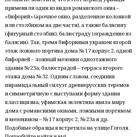
применяли один из видов романского окна –
«бифорий» (арочное окно, разделенное колонкой
или столбиком на две части), а также балясину
(фигурный столбик), балюстраду (ограждение из
балясин). Так, тремя бифориями украшен второй
этаж ложного портика дома № 17 корпус 2, одной
бифорией – ложный мезонин одноэтажного
здания № 23а, балюстрадой – терраса второго
этажа дома № 32. Одним словом, соединив
пирамидальный силуэт древнерусских теремов
и симметричную с выступами форму здания
классицизма, уфимская эклектика явила миру
дома с романскими окнами, ложными портиком
и мезонином – № 17 корпус 2, № 23а и др.
Подобные образцы я встретила на улице Гоголя.
Попробуйте найти и вы!