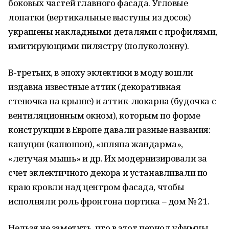
боковых частей главного фасада. Угловые
лопатки (вертикальные выступы из досок)
украшены накладными деталями с профилями,
имитирующими пилястру (полуколонну).
В-третьих, в эпоху эклектики в моду вошли
издавна известные аттик (декоративная
стеночка на крыше) и аттик-люкарна (будочка с
вентиляционным окном), которым по форме
конструкции в Европе давали разные названия:
капуцин (капюшон), «шляпа жандарма»,
«летучая мышь» и др. Их модернизировали за
счет эклектичного декора и устанавливали по
краю кровли над центром фасада, чтобы
исполняли роль фронтона портика – дом № 21.
Нельзя не заметить, что в этот период уфимцы