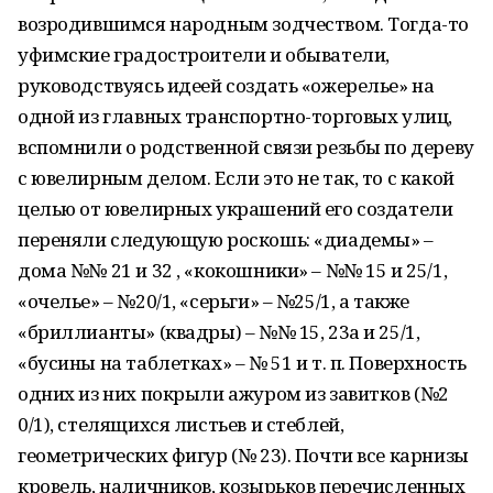
возродившимся народным зодчеством. Тогда-то
уфимские градостроители и обыватели,
руководствуясь идеей создать «ожерелье» на
одной из главных транспортно-торговых улиц,
вспомнили о родственной связи резьбы по дереву
с ювелирным делом. Если это не так, то с какой
целью от ювелирных украшений его создатели
переняли следующую роскошь: «диадемы» –
дома №№ 21 и 32 , «кокошники» – №№ 15 и 25/1,
«очелье» – №20/1, «серьги» – №25/1, а также
«бриллианты» (квадры) – №№ 15, 23а и 25/1,
«бусины на таблетках» – № 51 и т. п. Поверхность
одних из них покрыли ажуром из завитков (№2
0/1), стелящихся листьев и стеблей,
геометрических фигур (№ 23). Почти все карнизы
кровель, наличников, козырьков перечисленных