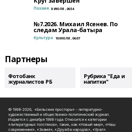
Круг завершён
Поэзия
8 ИЮЛЯ , 06:54
№7.2026. Михаил Ясенев. По
следам Урала-батыра
Культура
10 ИЮЛЯ , 06:07
Партнеры
Фотобанк
Рубрика "Еда и
журналистов РБ
напитки"
© 1998-2026, «Бельские просторы» - литературно-
художественный и общественно-политический журнал.
Издается с декабря 1998 года. Относится к категории
«литературных толстяков», таких, как «Новый мир», «Наш
современник», «Знамя», «Дружба народов», «Урал».