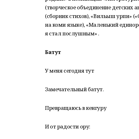
(творческое объединение детских а
(сборник стихов), «Вильыш урпи» («
на коми языке), «Маленький единоро
я стал послушным» .
Батут
У меня сегодня тут
Замечательный батут.
Превращаюсь в кенгуру
И от радости ору: