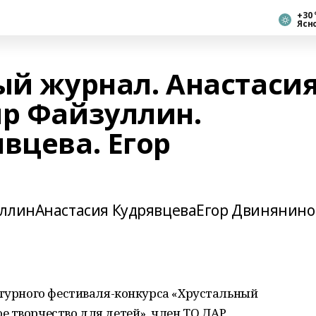
+30 
Ясн
ый журнал. Анастаси
ир Файзуллин.
вцева. Егор
уллинАнастасия КудрявцеваЕгор Двинянино
атурного фестиваля-конкурса «Хрустальный
 творчество для детей», член ТО ДАР