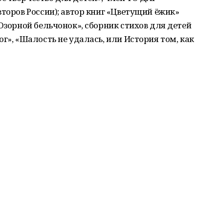
второв России); автор книг «Цветущий ёжик»
Озорной бельчонок», сборник стихов для детей
г», «Шалость не удалась, или История том, как