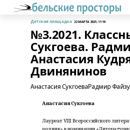
Детская площадка
22 МАРТА 2021, 11:19
№3.2021. Классн
Сукгоева. Радм
Анастасия Кудря
Двинянинов
Анастасия СукгоеваРадмир Файз
Анастасия Сукгоева
Лауреат VIII Всероссийского литер
родник» в номинации «Литературное