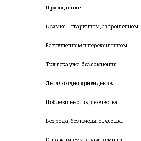
Привидение
В замке – старинном, заброшенном,
Разрушенном и перекошенном –
Три века уже, без сомнения,
Летало одно привидение.
Поблёкшее от одиночества.
Без рода, без имени-отчества.
Однажды ему ночью тёмною