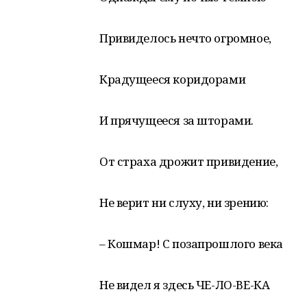
Привиделось нечто огромное,
Крадущееся коридорами
И прячущееся за шторами.
От страха дрожит привидение,
Не верит ни слуху, ни зрению:
– Кошмар! С позапрошлого века
Не видел я здесь ЧЕ-ЛО-ВЕ-КА