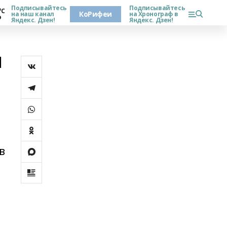
Подписывайтесь
Подписывайтесь
°С
КоРифеи
на наш канал
на Хронограф в
о
Яндекс. Дзен!
Яндекс. Дзен!
я
в