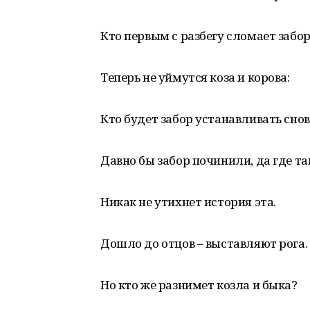
Кто первым с разбегу сломает забо
Теперь не уймутся коза и корова:
Кто будет забор устанавливать сно
Давно бы забор починили, да где т
Никак не утихнет история эта.
Дошло до отцов – выставляют рога.
Но кто же разнимет козла и быка?