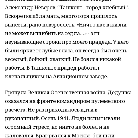
Александр Неверов, “Ташкент - город хлебный”.
Вскоре погибла мать, много горя пришлось
вынести, рано повзрослеть. «Ничто нас в жизни
не может вышибить из седла…» - эти
неунывающие строки про моего прадеда. У него
были яркие голубые глаза, он всегда был очень
веселый, бойкий, хваткий. Не боялся никакой
работы. В Ташкенте прадед работал
клепальщиком на Авиационном заводе.
Грянула Великая Отечественная война. Дедушка
оказался на фронте командиром пулеметного
расчёта. Не раз приходилось идти в
рукопашный. Осень 1941. Люди испытывали
огромный стресс, но никто не болел и не
жаловался. Враг рвался к Москве, бои шли